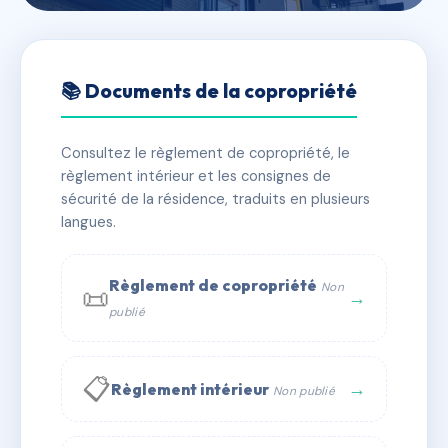
🇫🇷 RFRAI3281128
3 place de la Croix Rousse
📚 Documents de la copropriété
📍 3 pl de la croix-rousse 69004 Lyon
Consultez le règlement de copropriété, le
✓ Immatriculée
🏠 10 lots
🏗 1 bâtiment(s)
règlement intérieur et les consignes de
sécurité de la résidence, traduits en plusieurs
langues.
📞 Contacter Syndic Digital
💬 WhatsApp
✉ Email
Règlement de copropriété
Non
📜
→
publié
📋
→
Règlement intérieur
Non publié