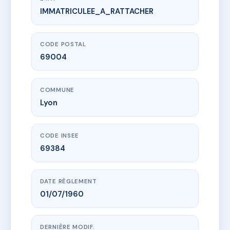
IMMATRICULEE_A_RATTACHER
www.vme.plus/AI3281128
3 place de la Croix Rousse
3 pl de la croix-rousse
69004 Lyon
CODE POSTAL
69004
COMMUNE
Lyon
CODE INSEE
69384
DATE RÈGLEMENT
01/07/1960
DERNIÈRE MODIF.