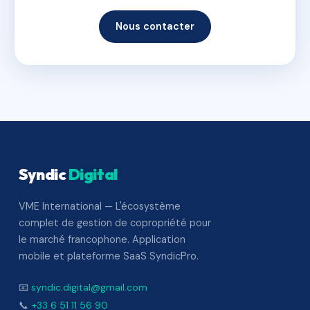
Nous contacter
Syndic
Digital
VME International — L'écosystème
complet de gestion de copropriété pour
le marché francophone. Application
mobile et plateforme SaaS SyndicPro.
📧
syndic.digital@gmail.com
📞
+33 6 51 11 56 90