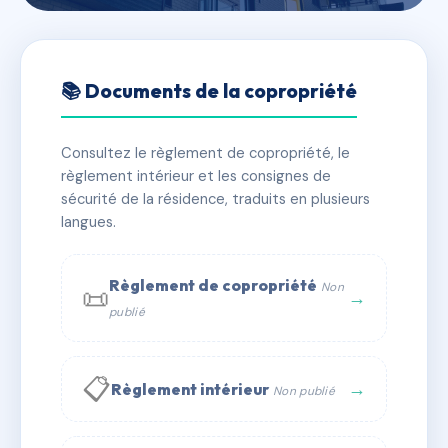
🇫🇷 RFRAI3313897
BLEU HORIZON
📚 Documents de la copropriété
📍 1 imp les cafeiers 97436 Saint-Leu
Consultez le règlement de copropriété, le
✓ Immatriculée
🏠 140 lots
🏗 1 bâtiment(s)
règlement intérieur et les consignes de
sécurité de la résidence, traduits en plusieurs
langues.
📞 Contacter Syndic Digital
💬 WhatsApp
✉ Email
Règlement de copropriété
Non
📜
→
publié
📋
→
Règlement intérieur
Non publié