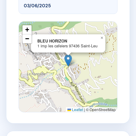
03/06/2025
+
−
×
BLEU HORIZON
1 imp les cafeiers 97436 Saint-Leu
Leaflet
|
© OpenStreetMap