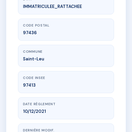
IMMATRICULEE_RATTACHEE
www.vme.plus/AI3313897
BLEU HORIZON
1 imp les cafeiers
97436 Saint-Leu
CODE POSTAL
97436
COMMUNE
Saint-Leu
CODE INSEE
97413
DATE RÈGLEMENT
10/12/2021
DERNIÈRE MODIF.