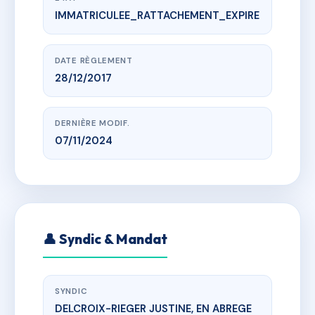
IMMATRICULEE_RATTACHEMENT_EXPIRE
www.vme.plus/AI3370301
LE PRIEURE
20 place sainte croix, 43380 Lavoûte-Chilhac
DATE RÈGLEMENT
28/12/2017
DERNIÈRE MODIF.
07/11/2024
👤 Syndic & Mandat
SYNDIC
DELCROIX-RIEGER JUSTINE, EN ABREGE