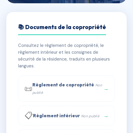
🇫🇷 RFRAI3427663
SDC VILLA MONT MESLY
📚 Documents de la copropriété
📍 118 r pasteur 94380 Bonneuil-sur-Marne
Consultez le règlement de copropriété, le
✓ Immatriculée
🏠 87 lots
🏗 2 bâtiment(s)
règlement intérieur et les consignes de
sécurité de la résidence, traduits en plusieurs
langues.
📞 Contacter Syndic Digital
💬 WhatsApp
✉ Email
Règlement de copropriété
Non
📜
→
publié
📋
→
Règlement intérieur
Non publié