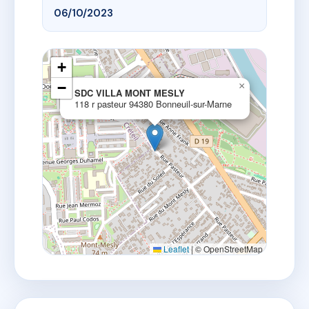
06/10/2023
+
−
×
SDC VILLA MONT MESLY
118 r pasteur 94380 Bonneuil-sur-Marne
Leaflet
|
© OpenStreetMap