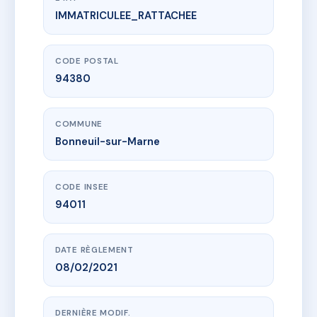
IMMATRICULEE_RATTACHEE
www.vme.plus/AI3427663
SDC VILLA MONT MESLY
118 r pasteur
94380 Bonneuil-sur-Marne
CODE POSTAL
94380
COMMUNE
Bonneuil-sur-Marne
CODE INSEE
94011
DATE RÈGLEMENT
08/02/2021
DERNIÈRE MODIF.