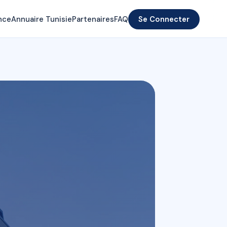
nce
Annuaire Tunisie
Partenaires
FAQ
Se Connecter