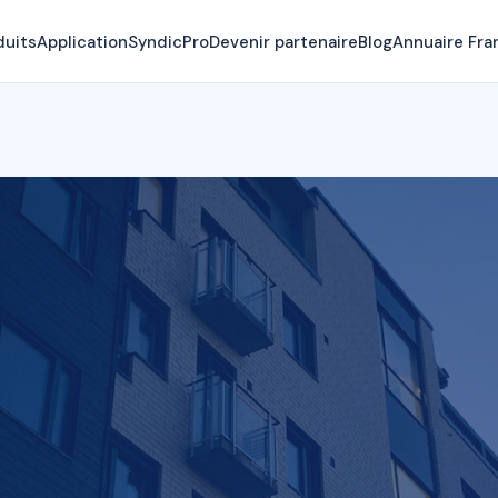
duits
Application
SyndicPro
Devenir partenaire
Blog
Annuaire Fra