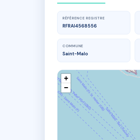
RÉFÉRENCE REGISTRE
RFRAI4568556
COMMUNE
Saint-Malo
+
−
www.
1
19 Rue T