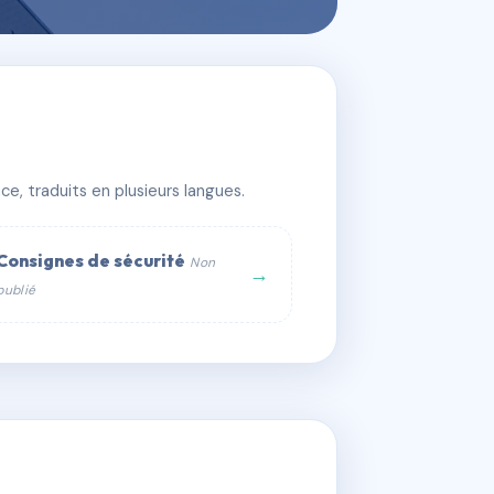
e, traduits en plusieurs langues.
Consignes de sécurité
Non
→
publié
web :
om