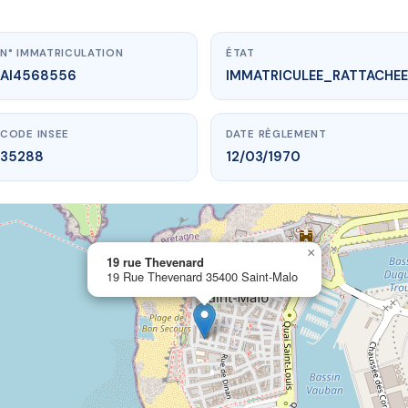
N° IMMATRICULATION
ÉTAT
AI4568556
IMMATRICULEE_RATTACHEE
CODE INSEE
DATE RÈGLEMENT
35288
12/03/1970
×
vme.plus/AI4568556
19 rue Thevenard
19 Rue Thevenard 35400 Saint-Malo
9 rue Thevenard
hevenard
35400 Saint-Malo