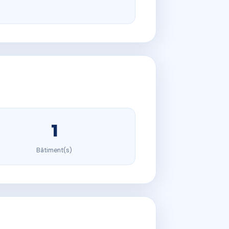
1
Bâtiment(s)