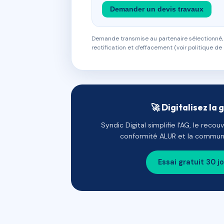
Demander un devis travaux
Demande transmise au partenaire sélectionné, s
rectification et d'effacement (voir politique de 
🚀 Digitalisez la 
Syndic Digital simplifie l'AG, le reco
conformité ALUR et la communi
Essai gratuit 30 j