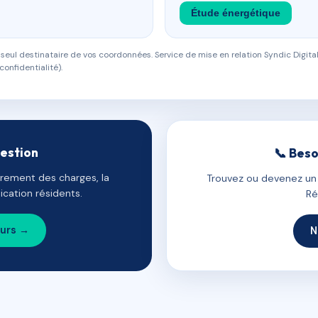
Étude énergétique
eul destinataire de vos coordonnées. Service de mise en relation Syndic Digital
confidentialité).
gestion
📞 Beso
uvrement des charges, la
Trouvez ou devenez un c
cation résidents.
Ré
ours →
N