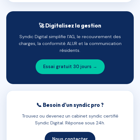
🚀 Digitalisez la gestion
Syndic Digital simplifie l'AG, le recouvrement des
charges, la conformité ALUR et la communication
résidents.
Essai gratuit 30 jours →
📞 Besoin d'un syndic pro ?
Trouvez ou devenez un cabinet syndic certifié
Syndic Digital. Réponse sous 24h.
Nous contacter