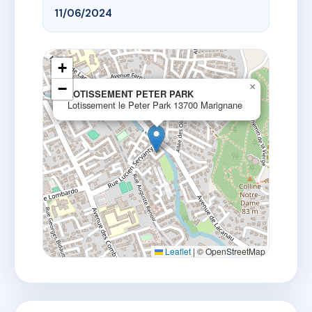
11/06/2024
+
−
×
LOTISSEMENT PETER PARK
Lotissement le Peter Park 13700 Marignane
Leaflet
|
© OpenStreetMap