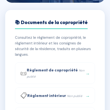
🇫🇷 RFRAI6949010
LOTISSEMENT PETER PARK
📚 Documents de la copropriété
📍 Lotissement le Peter Park 13700 Marignane
Consultez le règlement de copropriété, le
✓ Immatriculée
⚠ Admin. provisoire
🏠 12 lots
règlement intérieur et les consignes de
🏗 1 bâtiment(s)
sécurité de la résidence, traduits en plusieurs
langues.
📞 Contacter Syndic Digital
💬 WhatsApp
Règlement de copropriété
Non
📜
✉ Email
→
publié
📋
→
Règlement intérieur
Non publié