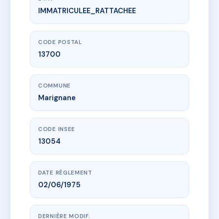
IMMATRICULEE_RATTACHEE
www.vme.plus/AI6949010
LOTISSEMENT PETER PARK
Lotissement le Peter Park
13700 Marignane
CODE POSTAL
13700
COMMUNE
Marignane
CODE INSEE
13054
DATE RÈGLEMENT
02/06/1975
DERNIÈRE MODIF.