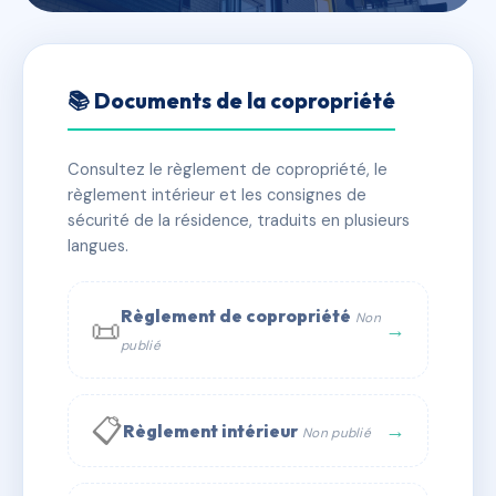
🇫🇷 RFRAI7639206
37 BOULEVARD DU
📚 Documents de la copropriété
GENERAL LECLERC
Consultez le règlement de copropriété, le
📍 37 boulevard du général leclerc 77300
règlement intérieur et les consignes de
Fontainebleau
sécurité de la résidence, traduits en plusieurs
✓ Immatriculée
langues.
🏠 8 lots
🏗 3 bâtiment(s)
📞 Contacter Syndic Digital
💬 WhatsApp
Règlement de copropriété
Non
📜
→
publié
✉ Email
📋
→
Règlement intérieur
Non publié