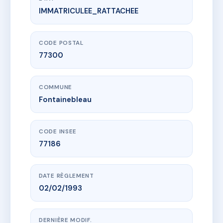
IMMATRICULEE_RATTACHEE
www.vme.plus/AI7639206
37 BOULEVARD DU GENERAL LECLERC
37 boulevard du général leclerc
77300 Fontainebleau
CODE POSTAL
77300
COMMUNE
Fontainebleau
CODE INSEE
77186
DATE RÈGLEMENT
02/02/1993
DERNIÈRE MODIF.