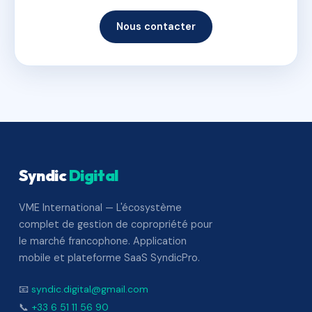
Nous contacter
Syndic
Digital
VME International — L'écosystème
complet de gestion de copropriété pour
le marché francophone. Application
mobile et plateforme SaaS SyndicPro.
📧
syndic.digital@gmail.com
📞
+33 6 51 11 56 90