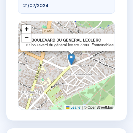
21/07/2024
+
−
×
37 BOULEVARD DU GENERAL LECLERC
37 boulevard du général leclerc 77300 Fontainebleau
Leaflet
|
© OpenStreetMap