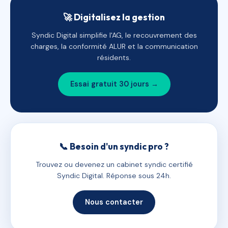
🚀 Digitalisez la gestion
Syndic Digital simplifie l'AG, le recouvrement des
charges, la conformité ALUR et la communication
résidents.
Essai gratuit 30 jours →
📞 Besoin d'un syndic pro ?
Trouvez ou devenez un cabinet syndic certifié
Syndic Digital. Réponse sous 24h.
Nous contacter