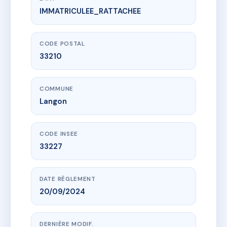
IMMATRICULEE_RATTACHEE
www.vme.plus/AI8431447
SDC 37 cours du Quartorze Juillet
37 Cours du 14 Juillet
33210 Langon
CODE POSTAL
33210
COMMUNE
Langon
CODE INSEE
33227
DATE RÈGLEMENT
20/09/2024
DERNIÈRE MODIF.