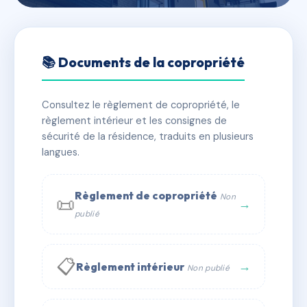
🇫🇷 RFRAI8431447
SDC 37 cours du Quartorze
📚 Documents de la copropriété
Juillet
Consultez le règlement de copropriété, le
📍 37 Cours du 14 Juillet 33210 Langon
règlement intérieur et les consignes de
✓ Immatriculée
🏠 5 lots
🏗 1 bâtiment(s)
sécurité de la résidence, traduits en plusieurs
langues.
📞 Contacter Syndic Digital
💬 WhatsApp
Règlement de copropriété
Non
📜
✉ Email
→
publié
📋
→
Règlement intérieur
Non publié