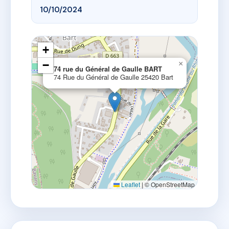
10/10/2024
+
−
×
74 rue du Général de Gaulle BART
74 Rue du Général de Gaulle 25420 Bart
Leaflet
|
© OpenStreetMap