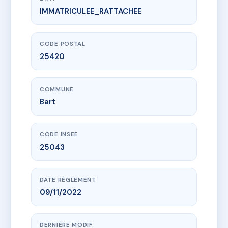
IMMATRICULEE_RATTACHEE
www.vme.plus/AI8740243
74 rue du Général de Gaulle BART
74 Rue du Général de Gaulle
25420 Bart
CODE POSTAL
25420
COMMUNE
Bart
CODE INSEE
25043
DATE RÈGLEMENT
09/11/2022
DERNIÈRE MODIF.