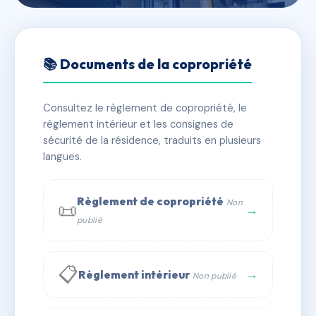
🇫🇷 RFRAI8740243
74 rue du Général de Gaulle
📚 Documents de la copropriété
BART
Consultez le règlement de copropriété, le
📍 74 Rue du Général de Gaulle 25420 Bart
règlement intérieur et les consignes de
✓ Immatriculée
🏠 10 lots
🏗 1 bâtiment(s)
sécurité de la résidence, traduits en plusieurs
langues.
📞 Contacter Syndic Digital
💬 WhatsApp
Règlement de copropriété
Non
📜
✉ Email
→
publié
📋
→
Règlement intérieur
Non publié