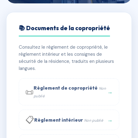
🇫🇷 RFRAI9327313
Cœur de ville
📚 Documents de la copropriété
📍 Rue de la Mairie 56570 Locmiquélic
Consultez le règlement de copropriété, le
✓ Immatriculée
🏠 16 lots
🏗 1 bâtiment(s)
règlement intérieur et les consignes de
sécurité de la résidence, traduits en plusieurs
langues.
📞 Contacter Syndic Digital
💬 WhatsApp
✉ Email
Règlement de copropriété
Non
📜
→
publié
📋
→
Règlement intérieur
Non publié