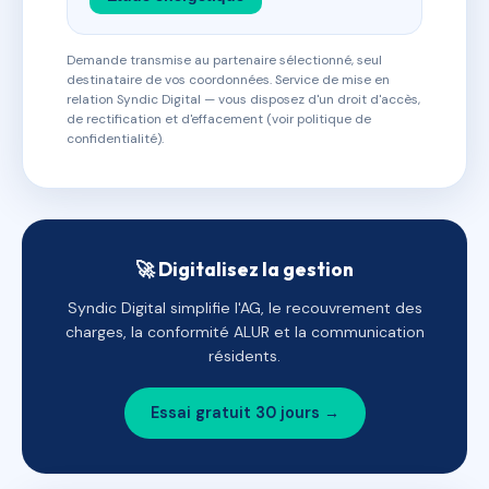
Demande transmise au partenaire sélectionné, seul
destinataire de vos coordonnées. Service de mise en
relation Syndic Digital — vous disposez d'un droit d'accès,
de rectification et d'effacement (voir politique de
confidentialité).
🚀 Digitalisez la gestion
Syndic Digital simplifie l'AG, le recouvrement des
charges, la conformité ALUR et la communication
résidents.
Essai gratuit 30 jours →