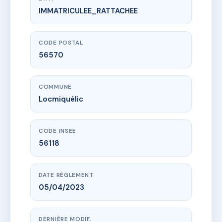
IMMATRICULEE_RATTACHEE
www.vme.plus/AI9327313
Cœur de ville
Rue de la Mairie
56570 Locmiquélic
CODE POSTAL
56570
COMMUNE
Locmiquélic
CODE INSEE
56118
DATE RÈGLEMENT
05/04/2023
DERNIÈRE MODIF.