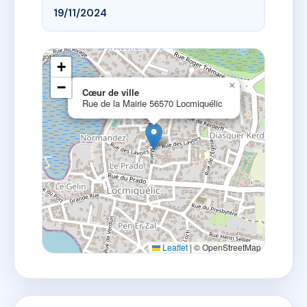
19/11/2024
+
−
×
Cœur de ville
Rue de la Mairie 56570 Locmiquélic
Leaflet
|
© OpenStreetMap