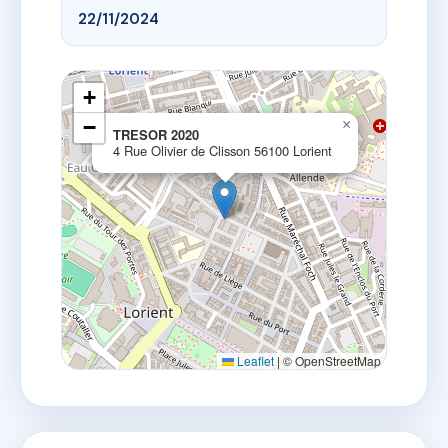
22/11/2024
+
−
×
TRESOR 2020
4 Rue Olivier de Clisson 56100 Lorient
Leaflet
|
© OpenStreetMap