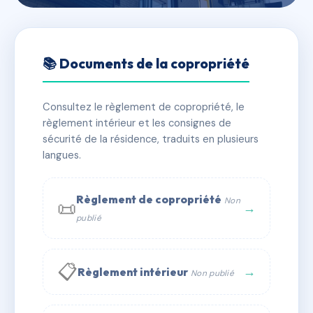
🇫🇷 RFRAI9385972
TRESOR 2020
📚 Documents de la copropriété
📍 4 Rue Olivier de Clisson 56100 Lorient
Consultez le règlement de copropriété, le
✓ Immatriculée
🏠 72 lots
🏗 1 bâtiment(s)
règlement intérieur et les consignes de
sécurité de la résidence, traduits en plusieurs
langues.
📞 Contacter Syndic Digital
💬 WhatsApp
✉ Email
Règlement de copropriété
Non
📜
→
publié
📋
→
Règlement intérieur
Non publié