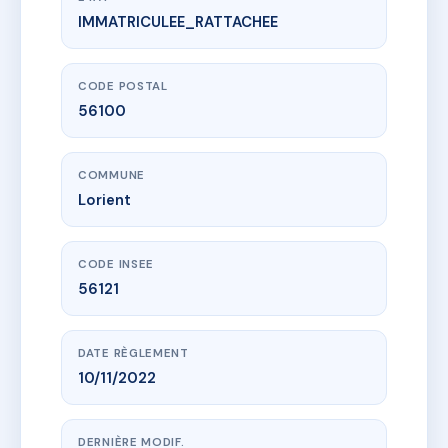
IMMATRICULEE_RATTACHEE
www.vme.plus/AI9385972
TRESOR 2020
4 Rue Olivier de Clisson
56100 Lorient
CODE POSTAL
56100
COMMUNE
Lorient
CODE INSEE
56121
DATE RÈGLEMENT
10/11/2022
DERNIÈRE MODIF.