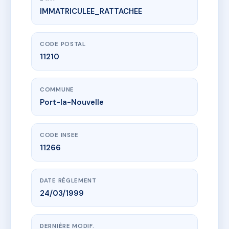
IMMATRICULEE_RATTACHEE
www.vme.plus/AI9739582
50 rue carnot
50 Rue Carnot
11210 Port-la-Nouvelle
CODE POSTAL
11210
COMMUNE
Port-la-Nouvelle
CODE INSEE
11266
DATE RÈGLEMENT
24/03/1999
DERNIÈRE MODIF.