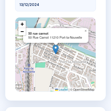
13/12/2024
+
−
×
50 rue carnot
50 Rue Carnot 11210 Port-la-Nouvelle
Leaflet
|
© OpenStreetMap