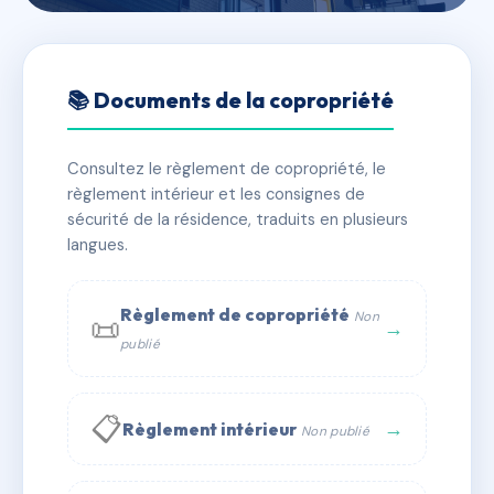
🇫🇷 RFRAI9739582
50 rue carnot
📚 Documents de la copropriété
📍 50 Rue Carnot 11210 Port-la-Nouvelle
Consultez le règlement de copropriété, le
✓ Immatriculée
🏠 3 lots
🏗 1 bâtiment(s)
règlement intérieur et les consignes de
sécurité de la résidence, traduits en plusieurs
langues.
📞 Contacter Syndic Digital
💬 WhatsApp
✉ Email
Règlement de copropriété
Non
📜
→
publié
📋
→
Règlement intérieur
Non publié