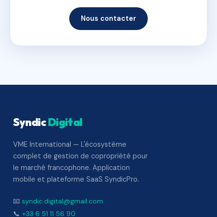
Nous contacter
Syndic
Digital
VME International — L'écosystème
complet de gestion de copropriété pour
le marché francophone. Application
mobile et plateforme SaaS SyndicPro.
📧
syndic.digital@gmail.com
📞
+33 6 51 11 56 90