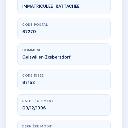
IMMATRICULEE_RATTACHEE
www.vme.plus/AJ0757054
6R-MELSHEIM
6 Rue de Melsheim
67270 Geiswiller-Zœbersdorf
CODE POSTAL
67270
COMMUNE
Geiswiller-Zœbersdorf
CODE INSEE
67153
DATE RÈGLEMENT
09/12/1996
DERNIÈRE MODIF.