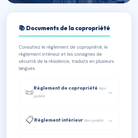
🇫🇷 RFRAJ0757054
6R-MELSHEIM
📚 Documents de la copropriété
📍 6 Rue de Melsheim 67270 Geiswiller-Zœbersdorf
Consultez le règlement de copropriété, le
✓ Immatriculée
🏠 8 lots
🏗 2 bâtiment(s)
règlement intérieur et les consignes de
sécurité de la résidence, traduits en plusieurs
langues.
📞 Contacter Syndic Digital
💬 WhatsApp
✉ Email
Règlement de copropriété
Non
📜
→
publié
📋
→
Règlement intérieur
Non publié