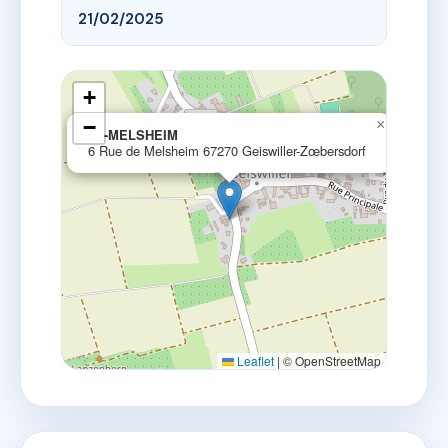
21/02/2025
+
−
×
6R-MELSHEIM
6 Rue de Melsheim 67270 Geiswiller-Zœbersdorf
Leaflet
|
© OpenStreetMap