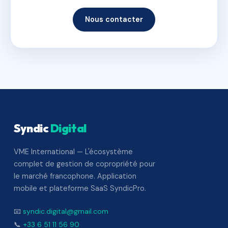
Nous contacter
Syndic
Digital
VME International — L'écosystème
complet de gestion de copropriété pour
le marché francophone. Application
mobile et plateforme SaaS SyndicPro.
📧
syndic.digital@gmail.com
📞
+33 6 51 11 56 90