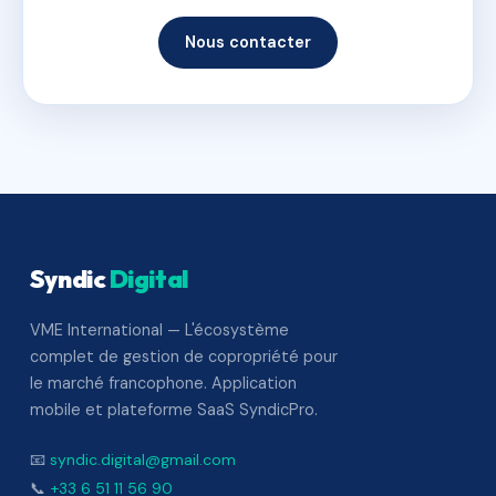
Nous contacter
Syndic
Digital
VME International — L'écosystème
complet de gestion de copropriété pour
le marché francophone. Application
mobile et plateforme SaaS SyndicPro.
📧
syndic.digital@gmail.com
📞
+33 6 51 11 56 90