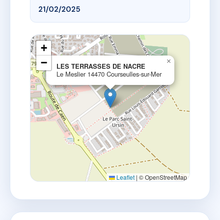
21/02/2025
+
−
×
LES TERRASSES DE NACRE
Le Meslier 14470 Courseulles-sur-Mer
Leaflet
|
© OpenStreetMap