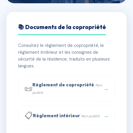
🇫🇷 RFRAJ0792515
LES TERRASSES DE NACRE
📚 Documents de la copropriété
📍 Le Meslier 14470 Courseulles-sur-Mer
Consultez le règlement de copropriété, le
✓ Immatriculée
🏠 182 lots
🏗 6 bâtiment(s)
règlement intérieur et les consignes de
sécurité de la résidence, traduits en plusieurs
langues.
📞 Contacter Syndic Digital
💬 WhatsApp
✉ Email
Règlement de copropriété
Non
📜
→
publié
📋
→
Règlement intérieur
Non publié