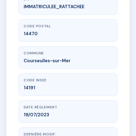
IMMATRICULEE_RATTACHEE
www.vme.plus/AJ0792515
LES TERRASSES DE NACRE
Le Meslier
14470 Courseulles-sur-Mer
CODE POSTAL
14470
COMMUNE
Courseulles-sur-Mer
CODE INSEE
14191
DATE RÈGLEMENT
19/07/2023
DERNIÈRE MODIF.