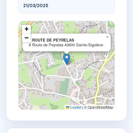
21/03/2025
+
−
×
8 ROUTE DE PEYRELAS
8 Route de Peyrelas 43600 Sainte-Sigolène
Leaflet
|
© OpenStreetMap