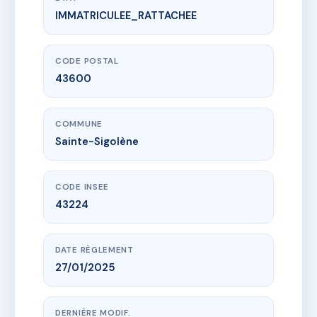
IMMATRICULEE_RATTACHEE
www.vme.plus/AJ1263342
8 ROUTE DE PEYRELAS
8 Route de Peyrelas
43600 Sainte-Sigolène
CODE POSTAL
43600
COMMUNE
Sainte-Sigolène
CODE INSEE
43224
DATE RÈGLEMENT
27/01/2025
DERNIÈRE MODIF.