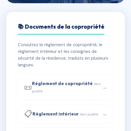
🇫🇷 RFRAJ1263342
8 ROUTE DE PEYRELAS
📚 Documents de la copropriété
📍 8 Route de Peyrelas 43600 Sainte-Sigolène
Consultez le règlement de copropriété, le
✓ Immatriculée
🏠 18 lots
🏗 1 bâtiment(s)
règlement intérieur et les consignes de
sécurité de la résidence, traduits en plusieurs
langues.
📞 Contacter Syndic Digital
💬 WhatsApp
✉ Email
Règlement de copropriété
Non
📜
→
publié
📋
→
Règlement intérieur
Non publié