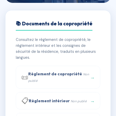
🇫🇷 RFRAJ2072668
SCHILTIGHEIM (67300), 18,
📚 Documents de la copropriété
rue de la Lune
Consultez le règlement de copropriété, le
📍 18 Rue de la Lune 67300 Schiltigheim
règlement intérieur et les consignes de
✓ Immatriculée
🏠 14 lots
🏗 1 bâtiment(s)
sécurité de la résidence, traduits en plusieurs
langues.
📞 Contacter Syndic Digital
💬 WhatsApp
Règlement de copropriété
Non
📜
✉ Email
→
publié
📋
→
Règlement intérieur
Non publié