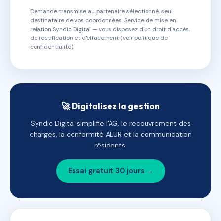
Demande transmise au partenaire sélectionné, seul
destinataire de vos coordonnées. Service de mise en
relation Syndic Digital — vous disposez d'un droit d'accès,
de rectification et d'effacement (voir politique de
confidentialité).
🚀 Digitalisez la gestion
Syndic Digital simplifie l'AG, le recouvrement des
charges, la conformité ALUR et la communication
résidents.
Essai gratuit 30 jours →