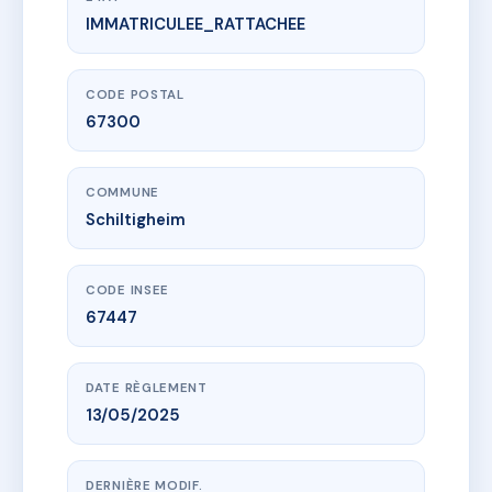
IMMATRICULEE_RATTACHEE
www.vme.plus/AJ2072668
SCHILTIGHEIM (67300), 18, rue de la Lune
18 Rue de la Lune
67300 Schiltigheim
CODE POSTAL
67300
COMMUNE
Schiltigheim
CODE INSEE
67447
DATE RÈGLEMENT
13/05/2025
DERNIÈRE MODIF.