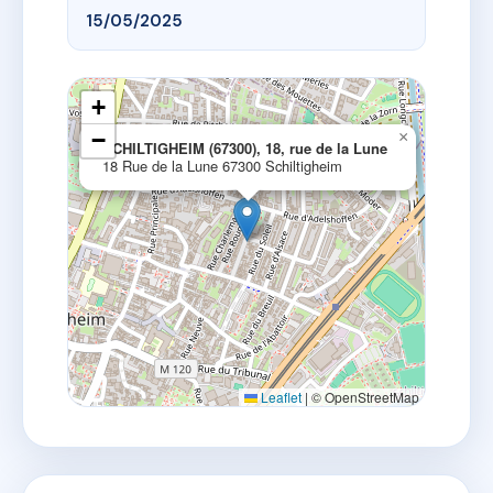
15/05/2025
+
−
×
SCHILTIGHEIM (67300), 18, rue de la Lune
18 Rue de la Lune 67300 Schiltigheim
Leaflet
|
© OpenStreetMap