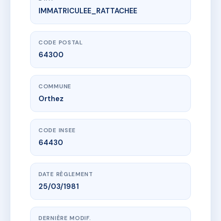
IMMATRICULEE_RATTACHEE
www.vme.plus/AJ2183390
5 à 9 Place Brossers
9 Place Brossers
64300 Orthez
CODE POSTAL
64300
COMMUNE
Orthez
CODE INSEE
64430
DATE RÈGLEMENT
25/03/1981
DERNIÈRE MODIF.