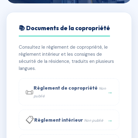
🇫🇷 RFRAJ2183390
5 à 9 Place Brossers
📚 Documents de la copropriété
📍 9 Place Brossers 64300 Orthez
Consultez le règlement de copropriété, le
✓ Immatriculée
🏠 10 lots
🏗 1 bâtiment(s)
règlement intérieur et les consignes de
sécurité de la résidence, traduits en plusieurs
langues.
📞 Contacter Syndic Digital
💬 WhatsApp
✉ Email
Règlement de copropriété
Non
📜
→
publié
📋
→
Règlement intérieur
Non publié