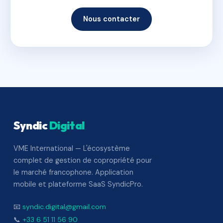
Nous contacter
Syndic
Digital
VME International — L'écosystème
complet de gestion de copropriété pour
le marché francophone. Application
mobile et plateforme SaaS SyndicPro.
📧
syndic.digital@gmail.com
📞
+33 6 51 11 56 90