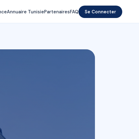
nce
Annuaire Tunisie
Partenaires
FAQ
Se Connecter