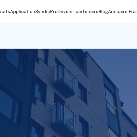
duits
Application
SyndicPro
Devenir partenaire
Blog
Annuaire Fra