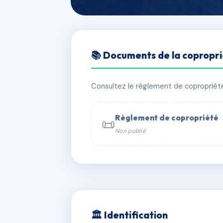
🇫🇷 RFRAJ2389567
📚 Documents de la copropr
AE2920031
📍 23 Chemin du Ninguert 57525 Tal
Consultez le règlement de copropriété, 
✓ Immatriculée
🏠 18 lots
🏗 2 b
Règlement de copropriété
📜
Non publié
📞 Contacter Syndic Digital

Coproprié
229 
N°
w
🏛 Identification