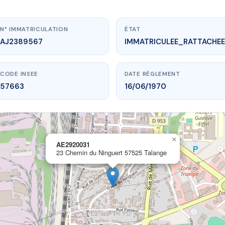
N° IMMATRICULATION
ÉTAT
AJ2389567
IMMATRICULEE_RATTACHEE
CODE INSEE
DATE RÈGLEMENT
57663
16/06/1970
×
vme.plus/AJ2389567
AE2920031
23 Chemin du Ninguert 57525 Talange
AE2920031
 du Ninguert
57525 Talange