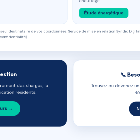
chauffage.
Étude énergétique
eul destinataire de vos coordonnées. Service de mise en relation Syndic Digital
confidentialité).
gestion
📞 Beso
uvrement des charges, la
Trouvez ou devenez un c
cation résidents.
Ré
ours →
N