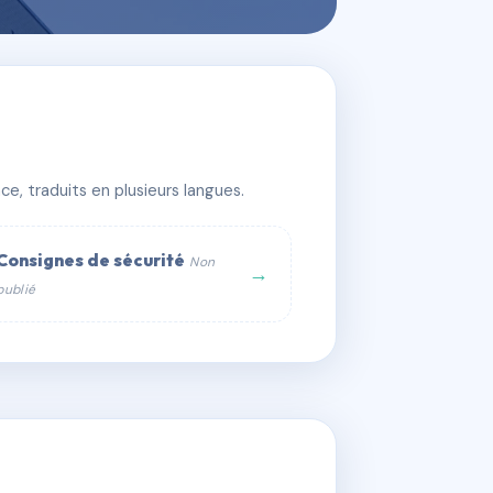
e, traduits en plusieurs langues.
Consignes de sécurité
Non
→
publié
web :
om