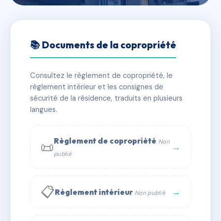
🇫🇷 RFRAJ3419744
SDC Petits Hôtels 24
📚 Documents de la copropriété
📍 24 Rue des Petits Hôtels 75010 Paris
Consultez le règlement de copropriété, le
✓ Immatriculée
🏠 24 lots
🏗 1 bâtiment(s)
règlement intérieur et les consignes de
sécurité de la résidence, traduits en plusieurs
langues.
📞 Contacter Syndic Digital
💬 WhatsApp
✉ Email
Règlement de copropriété
Non
📜
→
publié
📋
→
Règlement intérieur
Non publié