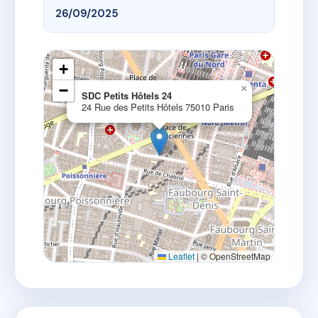
26/09/2025
+
−
×
SDC Petits Hôtels 24
24 Rue des Petits Hôtels 75010 Paris
Leaflet
|
© OpenStreetMap