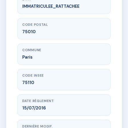
IMMATRICULEE_RATTACHEE
www.vme.plus/AJ3419744
SDC Petits Hôtels 24
24 Rue des Petits Hôtels
75010 Paris
CODE POSTAL
75010
COMMUNE
Paris
CODE INSEE
75110
DATE RÈGLEMENT
15/07/2016
DERNIÈRE MODIF.