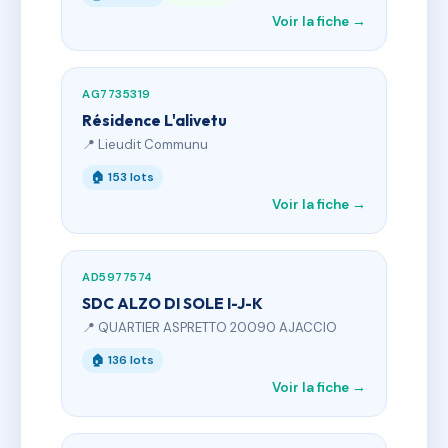
Voir la fiche →
AG7735319
Résidence L'alivetu
📍 Lieudit Communu
🏠 153 lots
Voir la fiche →
AD5977574
SDC ALZO DI SOLE I-J-K
📍 QUARTIER ASPRETTO 20090 AJACCIO
🏠 136 lots
Voir la fiche →