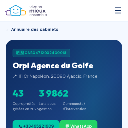
☰
← Annuaire des cabinets
🇫🇷 CAB04712032400018
Orpi Agence du Golfe
📍 111 Cr Napoléon, 20090 Ajaccio, France
43
3 986
2
Copropriétés
Lots sous
Commune(s)
gérées en 2025
gestion
d'intervention
📞 +33495221909
💬 WhatsApp