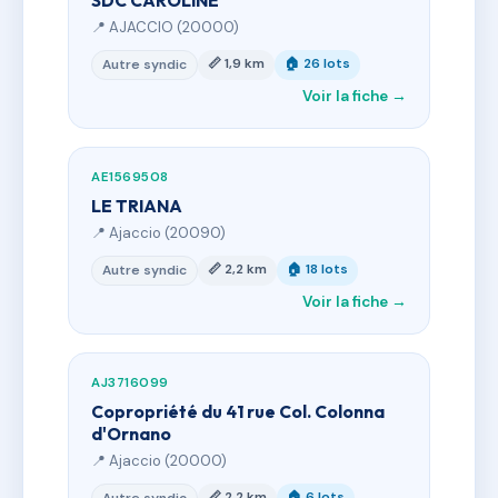
SDC CAROLINE
📍 AJACCIO (20000)
📏 1,9 km
🏠 26 lots
Autre syndic
Voir la fiche →
AE1569508
LE TRIANA
📍 Ajaccio (20090)
📏 2,2 km
🏠 18 lots
Autre syndic
Voir la fiche →
AJ3716099
Copropriété du 41 rue Col. Colonna
d'Ornano
📍 Ajaccio (20000)
📏 2,2 km
🏠 6 lots