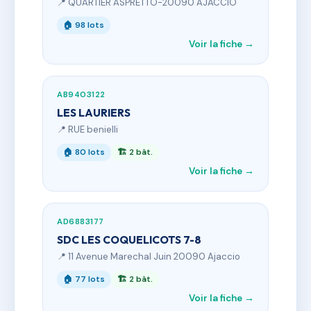
📍 QUARTIER ASPRETTO-20090 AJACCIO
🏠 98 lots
Voir la fiche →
AB9403122
LES LAURIERS
📍 RUE benielli
🏠 80 lots
🏗 2 bât.
Voir la fiche →
AD6883177
SDC LES COQUELICOTS 7-8
📍 11 Avenue Marechal Juin 20090 Ajaccio
🏠 77 lots
🏗 2 bât.
Voir la fiche →