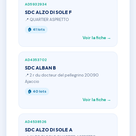
AD5932934
SDC ALZO DI SOLE F
📍 QUARTIER ASPRETTO
🏠 41 lots
Voir la fiche →
AD4353702
SDC ALBAN B
📍 2 r du docteur del pellegrino 20090
Ajaccio
🏠 40 lots
Voir la fiche →
AD4538526
SDC ALZO DI SOLE A