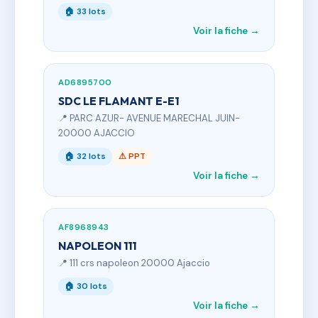
🏠 33 lots
Voir la fiche →
AD6895700
SDC LE FLAMANT E-E1
📍 PARC AZUR- AVENUE MARECHAL JUIN-
20000 AJACCIO
🏠 32 lots
⚠ PPT
Voir la fiche →
AF8968943
NAPOLEON 111
📍 111 crs napoleon 20000 Ajaccio
🏠 30 lots
Voir la fiche →