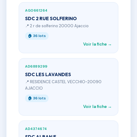
AG0661264
SDC 2 RUE SOLFERINO
📍 2 r de solferino 20000 Ajaccio
🏠 36 lots
Voir la fiche →
AD6889299
SDC LES LAVANDES
📍 RESIDENCE CASTEL VECCHIO-20090
AJACCIO
🏠 36 lots
Voir la fiche →
AD4374674
SDC ALBAN E