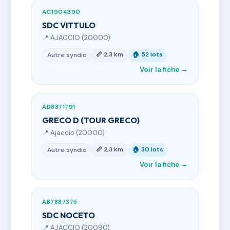
AC1904390
SDC VITTULO
📍 AJACCIO (20000)
📏 2,3 km
🏠 52 lots
Autre syndic
Voir la fiche →
AD8371791
GRECO D (TOUR GRECO)
📍 Ajaccio (20000)
📏 2,3 km
🏠 30 lots
Autre syndic
Voir la fiche →
AB7887375
SDC NOCETO
📍 AJACCIO (20090)