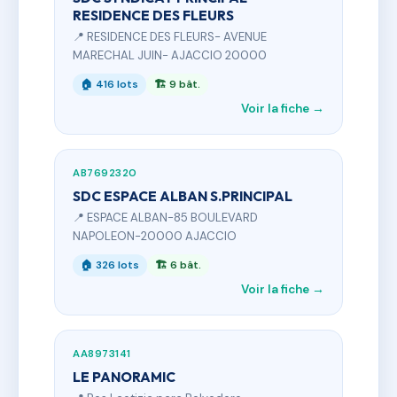
RESIDENCE DES FLEURS
📍 RESIDENCE DES FLEURS- AVENUE
MARECHAL JUIN- AJACCIO 20000
🏠 416 lots
🏗 9 bât.
Voir la fiche →
AB7692320
SDC ESPACE ALBAN S.PRINCIPAL
📍 ESPACE ALBAN-85 BOULEVARD
NAPOLEON-20000 AJACCIO
🏠 326 lots
🏗 6 bât.
Voir la fiche →
AA8973141
LE PANORAMIC