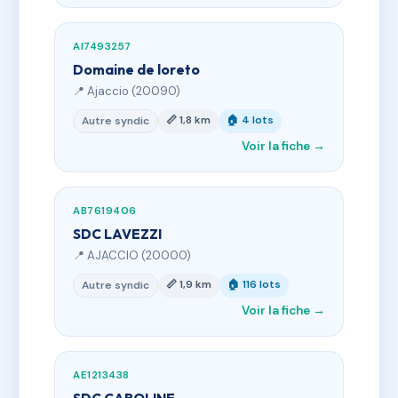
AI7493257
Domaine de loreto
📍 Ajaccio (20090)
📏 1,8 km
🏠 4 lots
Autre syndic
Voir la fiche →
AB7619406
SDC LAVEZZI
📍 AJACCIO (20000)
📏 1,9 km
🏠 116 lots
Autre syndic
Voir la fiche →
AE1213438