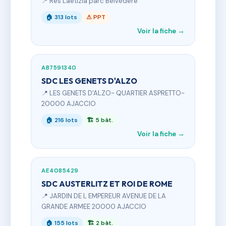
📍 Res Laetizia parc Belvedere
🏠 313 lots
⚠ PPT
Voir la fiche →
AB7591340
SDC LES GENETS D'ALZO
📍 LES GENETS D'ALZO- QUARTIER ASPRETTO-
20000 AJACCIO
🏠 216 lots
🏗 5 bât.
Voir la fiche →
AE4085429
SDC AUSTERLITZ ET ROI DE ROME
📍 JARDIN DE L EMPEREUR AVENUE DE LA
GRANDE ARMEE 20000 AJACCIO
🏠 155 lots
🏗 2 bât.