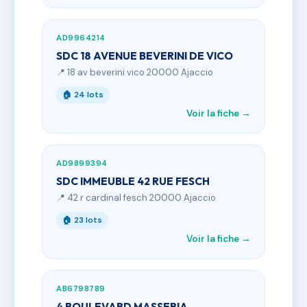
AD9964214
SDC 18 AVENUE BEVERINI DE VICO
📍 18 av beverini vico 20000 Ajaccio
🏠 24 lots
Voir la fiche →
AD9899394
SDC IMMEUBLE 42 RUE FESCH
📍 42 r cardinal fesch 20000 Ajaccio
🏠 23 lots
Voir la fiche →
AB6798789
4 BOULEVARD MASSERIA