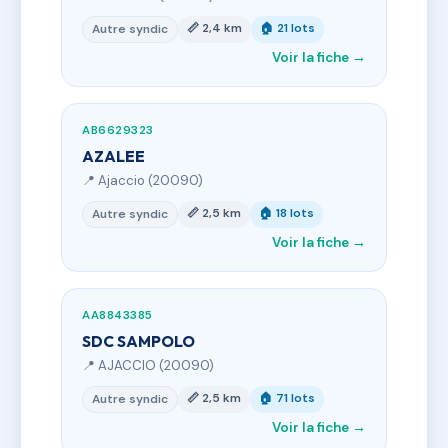
📏 2,4 km
🏠 21 lots
Autre syndic
Voir la fiche →
AB6629323
AZALEE
📍 Ajaccio (20090)
📏 2,5 km
🏠 18 lots
Autre syndic
Voir la fiche →
AA8843385
SDC SAMPOLO
📍 AJACCIO (20090)
📏 2,5 km
🏠 71 lots
Autre syndic
Voir la fiche →