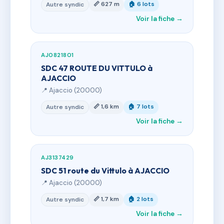
📏 627 m
🏠 6 lots
Autre syndic
Voir la fiche →
AJ0821801
SDC 47 ROUTE DU VITTULO à
AJACCIO
📍 Ajaccio (20000)
📏 1,6 km
🏠 7 lots
Autre syndic
Voir la fiche →
AJ3137429
SDC 51 route du Vittulo à AJACCIO
📍 Ajaccio (20000)
📏 1,7 km
🏠 2 lots
Autre syndic
Voir la fiche →