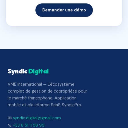
Demander une démo
Syndic
Digital
VME International — L'écosystème
complet de gestion de copropriété pour
le marché francophone. Application
mobile et plateforme SaaS SyndicPro.
📧
syndic.digital@gmail.com
📞
+33 6 51 11 56 90