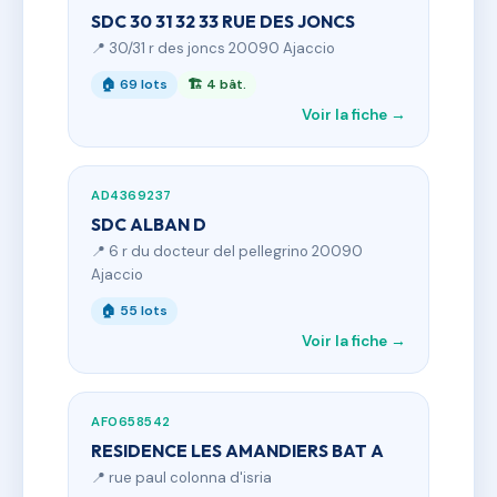
SDC 30 31 32 33 RUE DES JONCS
📍 30/31 r des joncs 20090 Ajaccio
🏠 69 lots
🏗 4 bât.
Voir la fiche →
AD4369237
SDC ALBAN D
📍 6 r du docteur del pellegrino 20090
Ajaccio
🏠 55 lots
Voir la fiche →
AF0658542
RESIDENCE LES AMANDIERS BAT A
📍 rue paul colonna d'isria