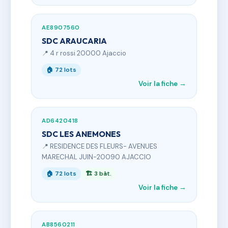
AE8907560
SDC ARAUCARIA
📍 4 r rossi 20000 Ajaccio
🏠 72 lots
Voir la fiche →
AD6420418
SDC LES ANEMONES
📍 RESIDENCE DES FLEURS- AVENUES
MARECHAL JUIN-20090 AJACCIO
🏠 72 lots
🏗 3 bât.
Voir la fiche →
AB8560211