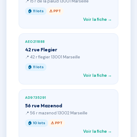
📍 15 r de la palud 13001 Marseille
🏠 11 lots
⚠ PPT
Voir la fiche →
AE0211888
42 rue Flegier
📍 42 r flegier 13001 Marseille
🏠 11 lots
Voir la fiche →
AD9735291
56 rue Mazenod
📍 56 r mazenod 13002 Marseille
🏠 10 lots
⚠ PPT
Voir la fiche →