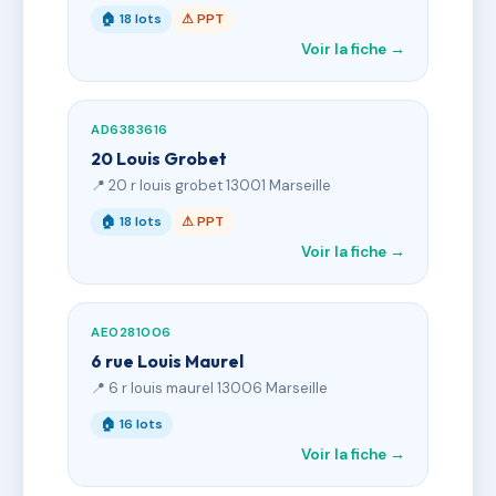
🏠 18 lots
⚠ PPT
Voir la fiche →
AD6383616
20 Louis Grobet
📍 20 r louis grobet 13001 Marseille
🏠 18 lots
⚠ PPT
Voir la fiche →
AE0281006
6 rue Louis Maurel
📍 6 r louis maurel 13006 Marseille
🏠 16 lots
Voir la fiche →