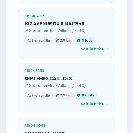
AH4890471
102 AVENUE DU 8 MAI 1945
📍 Septèmes-les-Vallons (13240)
📏 2,9 km
🏠 11 lots
Autre syndic
Voir la fiche →
AI6248256
SEPTEMES CAILLOLS
📍 Septèmes-les-Vallons (13240)
📏 2,9 km
🏠 69 lots
Autre syndic
Voir la fiche →
AI6960058