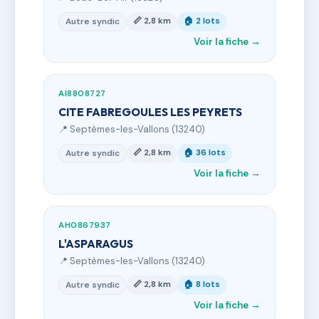
📏 2,8 km
🏠 2 lots
Autre syndic
Voir la fiche →
AI8808727
CITE FABREGOULES LES PEYRETS
📍 Septèmes-les-Vallons (13240)
📏 2,8 km
🏠 36 lots
Autre syndic
Voir la fiche →
AH0867937
L'ASPARAGUS
📍 Septèmes-les-Vallons (13240)
📏 2,8 km
🏠 8 lots
Autre syndic
Voir la fiche →