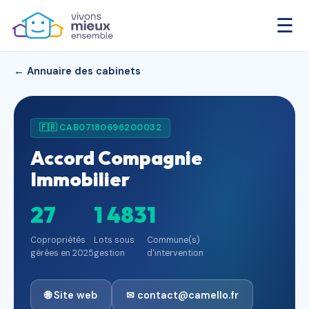
☰
← Annuaire des cabinets
🇫🇷 CAB07180696200032
Accord Compagnie
Immobilier
27
1 483
1
Copropriétés
Lots sous
Commune(s)
gérées en 2025
gestion
d'intervention
🌐 Site web
✉ contact@camello.fr