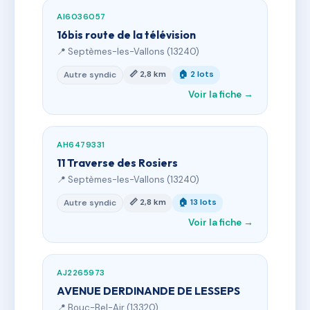
AI6036057
16bis route de la télévision
📍 Septèmes-les-Vallons (13240)
📏 2,8 km
🏠 2 lots
Autre syndic
Voir la fiche →
AH6479331
11 Traverse des Rosiers
📍 Septèmes-les-Vallons (13240)
📏 2,8 km
🏠 13 lots
Autre syndic
Voir la fiche →
AJ2265973
AVENUE DERDINANDE DE LESSEPS
📍 Bouc-Bel-Air (13320)