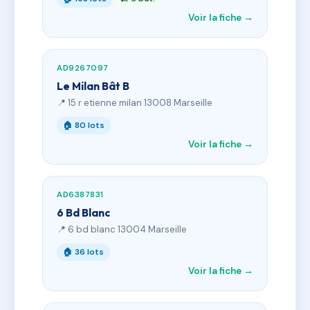
Voir la fiche →
AD9267097
Le Milan Bât B
📍 15 r etienne milan 13008 Marseille
🏠 80 lots
Voir la fiche →
AD6387831
6 Bd Blanc
📍 6 bd blanc 13004 Marseille
🏠 36 lots
Voir la fiche →