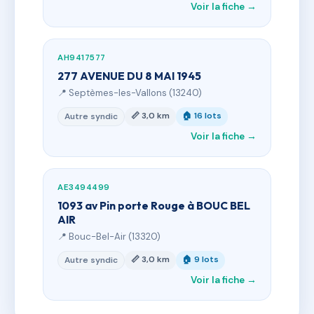
Voir la fiche →
AH9417577
277 AVENUE DU 8 MAI 1945
📍 Septèmes-les-Vallons (13240)
📏 3,0 km
🏠 16 lots
Autre syndic
Voir la fiche →
AE3494499
1093 av Pin porte Rouge à BOUC BEL
AIR
📍 Bouc-Bel-Air (13320)
📏 3,0 km
🏠 9 lots
Autre syndic
Voir la fiche →