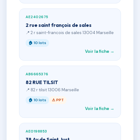
AE2402675
2 rue saint françois de sales
📍 2 r saint-francois de sales 13004 Marseille
🏠 10 lots
Voir la fiche →
AB6665376
82 RUE TILSIT
📍 82 r tilsit 13006 Marseille
🏠 10 lots
⚠ PPT
Voir la fiche →
AE0198853
38 Av de Saint Just