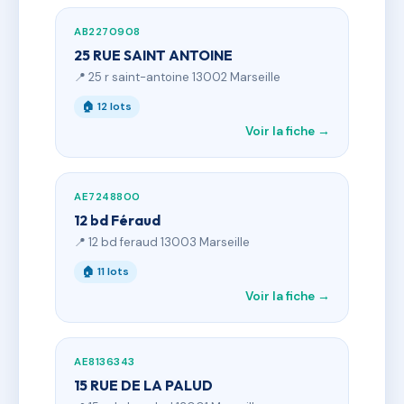
AB2270908
25 RUE SAINT ANTOINE
📍 25 r saint-antoine 13002 Marseille
🏠 12 lots
Voir la fiche →
AE7248800
12 bd Féraud
📍 12 bd feraud 13003 Marseille
🏠 11 lots
Voir la fiche →
AE8136343
15 RUE DE LA PALUD