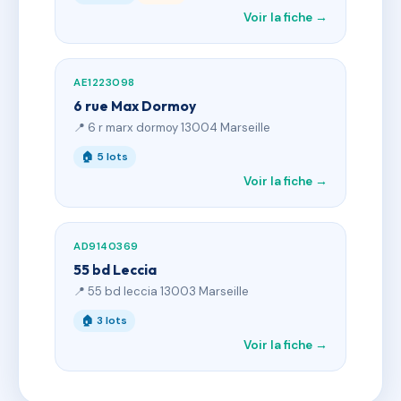
Voir la fiche →
AE1223098
6 rue Max Dormoy
📍 6 r marx dormoy 13004 Marseille
🏠 5 lots
Voir la fiche →
AD9140369
55 bd Leccia
📍 55 bd leccia 13003 Marseille
🏠 3 lots
Voir la fiche →