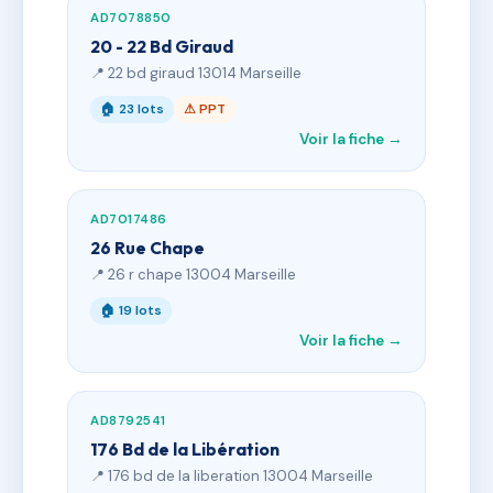
AD7078850
20 - 22 Bd Giraud
📍 22 bd giraud 13014 Marseille
🏠 23 lots
⚠ PPT
Voir la fiche →
AD7017486
26 Rue Chape
📍 26 r chape 13004 Marseille
🏠 19 lots
Voir la fiche →
AD8792541
176 Bd de la Libération
📍 176 bd de la liberation 13004 Marseille