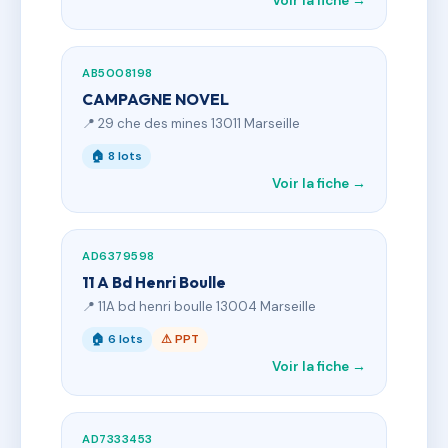
Voir la fiche →
AB5008198
CAMPAGNE NOVEL
📍 29 che des mines 13011 Marseille
🏠 8 lots
Voir la fiche →
AD6379598
11 A Bd Henri Boulle
📍 11A bd henri boulle 13004 Marseille
🏠 6 lots
⚠ PPT
Voir la fiche →
AD7333453