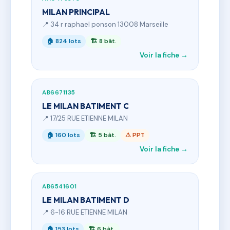
MILAN PRINCIPAL
📍 34 r raphael ponson 13008 Marseille
🏠 824 lots
🏗 8 bât.
Voir la fiche →
AB6671135
LE MILAN BATIMENT C
📍 17/25 RUE ETIENNE MILAN
🏠 160 lots
🏗 5 bât.
⚠ PPT
Voir la fiche →
AB6541601
LE MILAN BATIMENT D
📍 6-16 RUE ETIENNE MILAN
🏠 153 lots
🏗 6 bât.