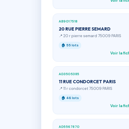
Voir la fi
AB9017518
20 RUE PIERRE SEMARD
📍 20 r pierre semard 75009 PARIS
🏠 55 lots
Voir la fi
AD3505385
11 RUE CONDORCET PARIS
📍 11 r condorcet 75009 PARIS
🏠 46 lots
Voir la fi
AD5567870