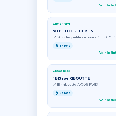
Voir la fi
AB0436121
50 PETITES ECURIES
📍 50 r des petites ecuries 75010 PARI
🏠 37 lots
Voir la fi
AB8881989
1 BIS rue RIBOUTTE
📍 1B r riboutte 75009 PARIS
🏠 35 lots
Voir la fi