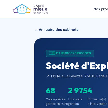
Nos pro
← Annuaire des cabinets
🇫🇷 CAB30105251000023
Société d'Exp
📍 132 Rue La Fayette, 75010 Paris, 
68
2 975
4
Copropriétés
Lots sous
Commune(s)
gérées en 2025
gestion
d'intervention