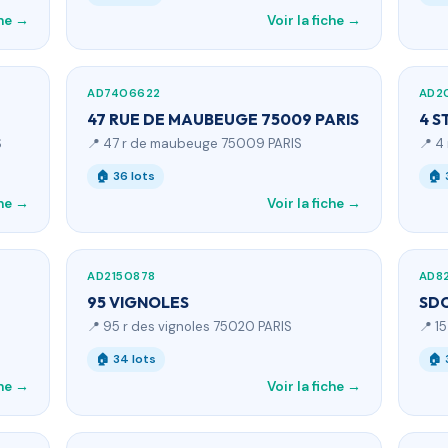
che →
Voir la fiche →
AD7406622
AD2
47 RUE DE MAUBEUGE 75009 PARIS
4 S
S
📍 47 r de maubeuge 75009 PARIS
📍 4
🏠 36 lots
🏠 
che →
Voir la fiche →
AD2150878
AD8
95 VIGNOLES
SDC
📍 95 r des vignoles 75020 PARIS
📍 1
🏠 34 lots
🏠 
che →
Voir la fiche →