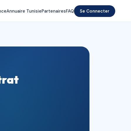
nce
Annuaire Tunisie
Partenaires
FAQ
Se Connecter
trat