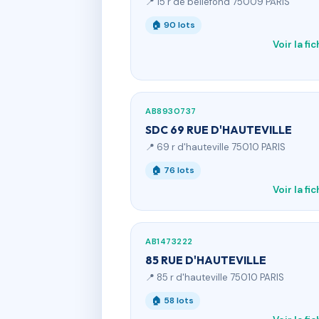
📍 15 r de bellefond 75009 PARIS
🏠 90 lots
Voir la fi
AB8930737
SDC 69 RUE D'HAUTEVILLE
📍 69 r d'hauteville 75010 PARIS
🏠 76 lots
Voir la fi
AB1473222
85 RUE D'HAUTEVILLE
📍 85 r d'hauteville 75010 PARIS
🏠 58 lots