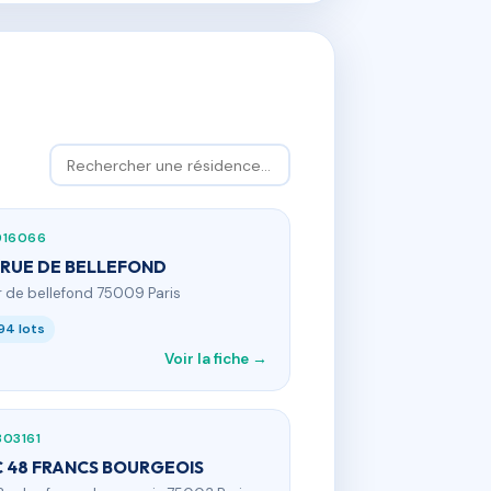
916066
 RUE DE BELLEFOND
 r de bellefond 75009 Paris
94 lots
Voir la fiche →
303161
 48 FRANCS BOURGEOIS