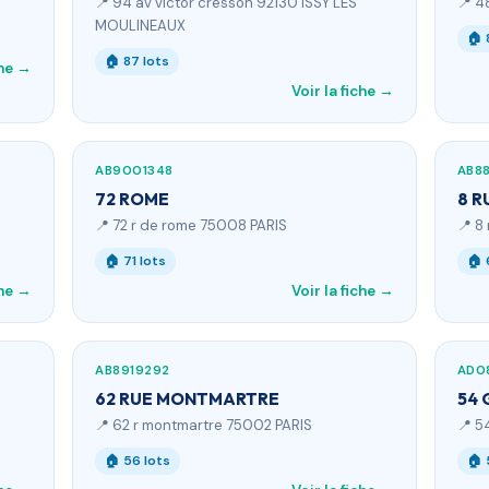
📍 94 av victor cresson 92130 ISSY LES
📍 4
MOULINEAUX
🏠 
🏠 87 lots
che →
Voir la fiche →
AB9001348
AB8
72 ROME
8 R
📍 72 r de rome 75008 PARIS
📍 8
🏠 71 lots
🏠 
che →
Voir la fiche →
AB8919292
AD0
62 RUE MONTMARTRE
54 
📍 62 r montmartre 75002 PARIS
📍 5
🏠 56 lots
🏠 