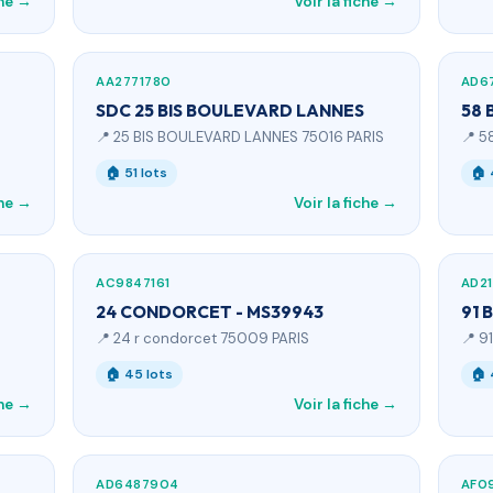
che →
Voir la fiche →
AA2771780
AD6
SDC 25 BIS BOULEVARD LANNES
58 
📍 25 BIS BOULEVARD LANNES 75016 PARIS
📍 5
🏠 51 lots
🏠 
che →
Voir la fiche →
AC9847161
AD2
24 CONDORCET - MS39943
91 
📍 24 r condorcet 75009 PARIS
📍 9
🏠 45 lots
🏠 
che →
Voir la fiche →
AD6487904
AF0