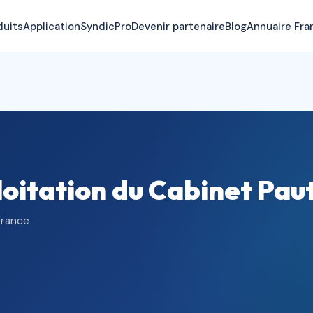
duits
Application
SyndicPro
Devenir partenaire
Blog
Annuaire Fra
loitation du Cabinet Pau
France