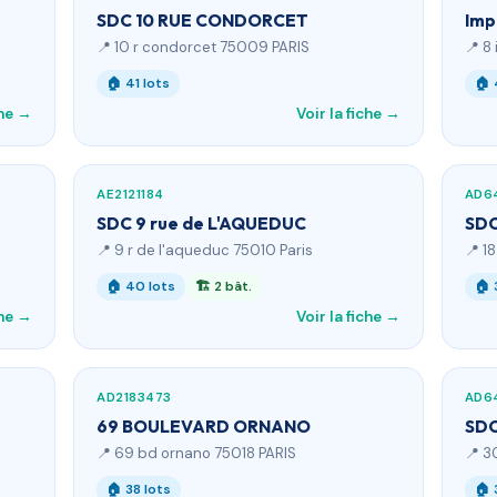
SDC 10 RUE CONDORCET
Imp
📍 10 r condorcet 75009 PARIS
📍 8
🏠 41 lots
🏠 
che →
Voir la fiche →
AE2121184
AD6
SDC 9 rue de L'AQUEDUC
SDC
📍 9 r de l'aqueduc 75010 Paris
📍 1
🏠 40 lots
🏗 2 bât.
🏠 
che →
Voir la fiche →
AD2183473
AD6
69 BOULEVARD ORNANO
SDC
📍 69 bd ornano 75018 PARIS
📍 3
🏠 38 lots
🏠 