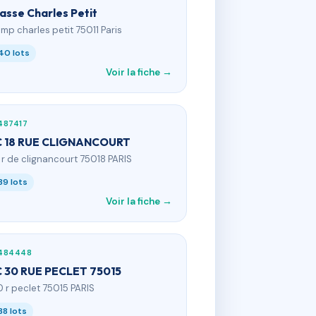
asse Charles Petit
 imp charles petit 75011 Paris
40 lots
Voir la fiche →
487417
 18 RUE CLIGNANCOURT
8 r de clignancourt 75018 PARIS
39 lots
Voir la fiche →
484448
 30 RUE PECLET 75015
0 r peclet 75015 PARIS
38 lots