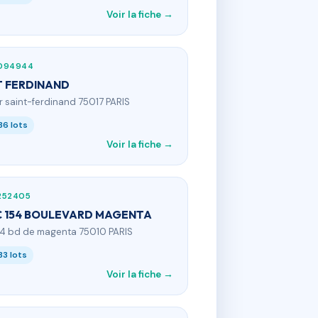
Voir la fiche →
094944
T FERDINAND
 r saint-ferdinand 75017 PARIS
36 lots
Voir la fiche →
252405
 154 BOULEVARD MAGENTA
54 bd de magenta 75010 PARIS
33 lots
Voir la fiche →