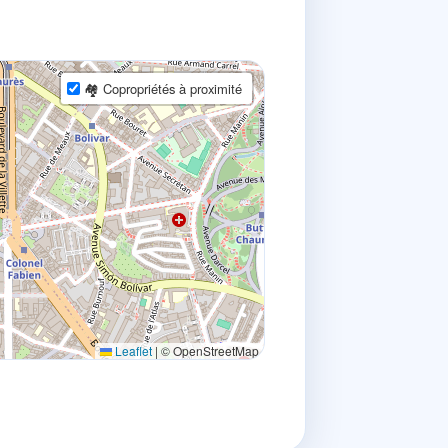
🏘 Copropriétés à proximité
Leaflet
|
© OpenStreetMap