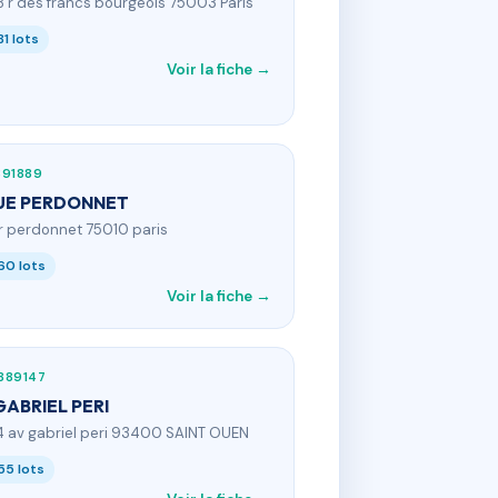
8 r des francs bourgeois 75003 Paris
81 lots
Voir la fiche →
891889
UE PERDONNET
 r perdonnet 75010 paris
60 lots
Voir la fiche →
889147
GABRIEL PERI
4 av gabriel peri 93400 SAINT OUEN
55 lots