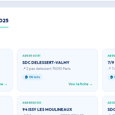
2025
AB8954091
AB8
SDC DELESSERT-VALMY
7/9
📍 2 pas delessert 75010 Paris
📍 7
🏠 116 lots
🏠 
che →
Voir la fiche →
AB8888000
AD3
94 ISSY LES MOULINEAUX
SDC