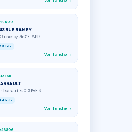
Voir la fiche →
719900
BIS RUE RAMEY
8B r ramey 75018 PARIS
48 lots
Voir la fiche →
143535
BARRAULT
1 r barrault 75013 PARIS
44 lots
Voir la fiche →
946806