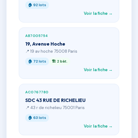
🏠 92 lots
Voir la fiche →
AB7005754
19, Avenue Hoche
📍 19 av hoche 75008 Paris
🏠 72 lots
🏗 2 bât.
Voir la fiche →
AC0767780
SDC 43 RUE DE RICHELIEU
📍 43 r de richelieu 75001 Paris
🏠 63 lots
Voir la fiche →