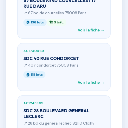
67 BOULEVARD COURCELLES / 17
RUE DARU
📍 67 bd de courcelles 75008 Paris
🏠 136 lots
🏗 3 bât.
Voir la fiche →
AC1730969
SDC 40 RUE CONDORCET
📍 40 r condorcet 75009 Paris
🏠 118 lots
Voir la fiche →
AC1245869
SDC 28 BOULEVARD GENERAL
LECLERC
📍 28 bd du general leclerc 92110 Clichy