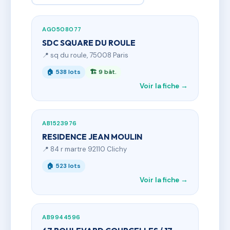
AG0508077
SDC SQUARE DU ROULE
📍 sq du roule, 75008 Paris
🏠 538 lots
🏗 9 bât.
Voir la fiche →
AB1523976
RESIDENCE JEAN MOULIN
📍 84 r martre 92110 Clichy
🏠 523 lots
Voir la fiche →
AB9944596