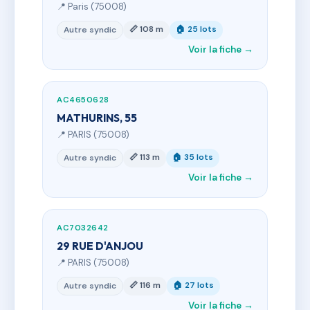
📍 Paris (75008)
📏 108 m
🏠 25 lots
Autre syndic
Voir la fiche →
AC4650628
MATHURINS, 55
📍 PARIS (75008)
📏 113 m
🏠 35 lots
Autre syndic
Voir la fiche →
AC7032642
29 RUE D'ANJOU
📍 PARIS (75008)
📏 116 m
🏠 27 lots
Autre syndic
Voir la fiche →