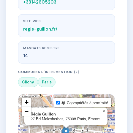
+33142605203
SITE WEB
regie-guillon.fr/
MANDATS REGISTRE
14
COMMUNES D'INTERVENTION (2)
Clichy
Paris
+
🏘 Copropriétés à proximité
−
×
Régie Guillon
27 Bd Malesherbes, 75008 Paris, France