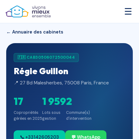
☰
← Annuaire des cabinets
🇫🇷 CAB30506072500044
Régie Guillon
📍 27 Bd Malesherbes, 75008 Paris, France
17
1 959
2
Copropriétés
Lots sous
Commune(s)
gérées en 2025
gestion
d'intervention
📞 +33142605203
💬 WhatsApp