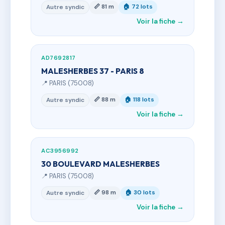
📏 81 m
🏠 72 lots
Autre syndic
Voir la fiche →
AD7692817
MALESHERBES 37 - PARIS 8
📍 PARIS (75008)
📏 88 m
🏠 118 lots
Autre syndic
Voir la fiche →
AC3956992
30 BOULEVARD MALESHERBES
📍 PARIS (75008)
📏 98 m
🏠 30 lots
Autre syndic
Voir la fiche →