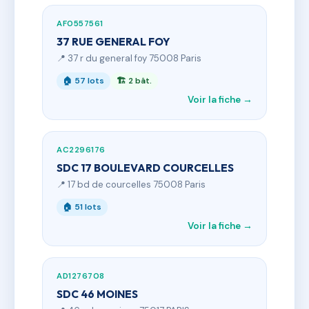
AF0557561
37 RUE GENERAL FOY
📍 37 r du general foy 75008 Paris
🏠 57 lots
🏗 2 bât.
Voir la fiche →
AC2296176
SDC 17 BOULEVARD COURCELLES
📍 17 bd de courcelles 75008 Paris
🏠 51 lots
Voir la fiche →
AD1276708
SDC 46 MOINES