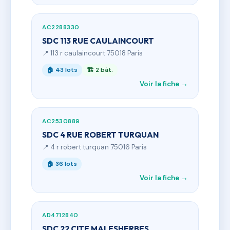
AC2288330
SDC 113 RUE CAULAINCOURT
📍 113 r caulaincourt 75018 Paris
🏠 43 lots
🏗 2 bât.
Voir la fiche →
AC2530889
SDC 4 RUE ROBERT TURQUAN
📍 4 r robert turquan 75016 Paris
🏠 36 lots
Voir la fiche →
AD4712840
SDC 22 CITE MALESHERBES