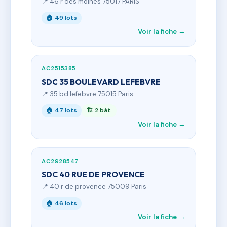
📍 46 r des moines 75017 PARIS
🏠 49 lots
Voir la fiche →
AC2515385
SDC 35 BOULEVARD LEFEBVRE
📍 35 bd lefebvre 75015 Paris
🏠 47 lots
🏗 2 bât.
Voir la fiche →
AC2928547
SDC 40 RUE DE PROVENCE
📍 40 r de provence 75009 Paris
🏠 46 lots
Voir la fiche →