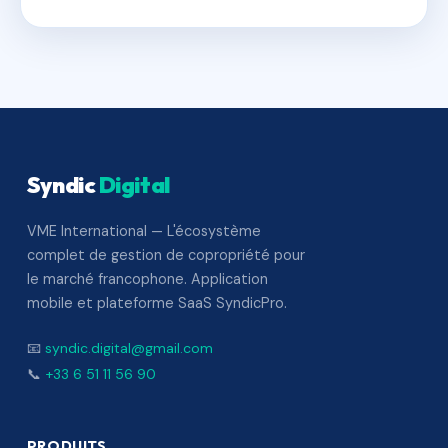
Syndic
Digital
VME International — L'écosystème
complet de gestion de copropriété pour
le marché francophone. Application
mobile et plateforme SaaS SyndicPro.
📧
syndic.digital@gmail.com
📞
+33 6 51 11 56 90
PRODUITS