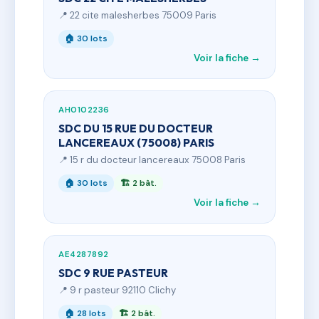
📍 22 cite malesherbes 75009 Paris
🏠 30 lots
Voir la fiche →
AH0102236
SDC DU 15 RUE DU DOCTEUR
LANCEREAUX (75008) PARIS
📍 15 r du docteur lancereaux 75008 Paris
🏠 30 lots
🏗 2 bât.
Voir la fiche →
AE4287892
SDC 9 RUE PASTEUR
📍 9 r pasteur 92110 Clichy
🏠 28 lots
🏗 2 bât.