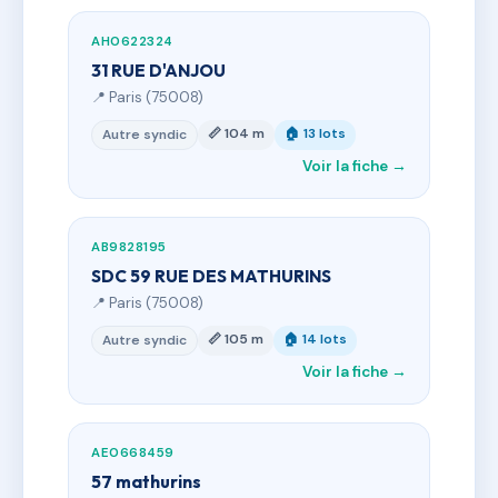
AH0622324
31 RUE D'ANJOU
📍 Paris (75008)
📏 104 m
🏠 13 lots
Autre syndic
Voir la fiche →
AB9828195
SDC 59 RUE DES MATHURINS
📍 Paris (75008)
📏 105 m
🏠 14 lots
Autre syndic
Voir la fiche →
AE0668459
57 mathurins