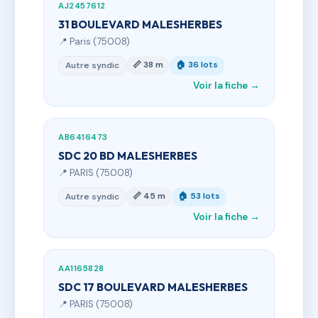
AJ2457612
31 BOULEVARD MALESHERBES
📍 Paris (75008)
📏 38 m
🏠 36 lots
Autre syndic
Voir la fiche →
AB6416473
SDC 20 BD MALESHERBES
📍 PARIS (75008)
📏 45 m
🏠 53 lots
Autre syndic
Voir la fiche →
AA1165828
SDC 17 BOULEVARD MALESHERBES
📍 PARIS (75008)