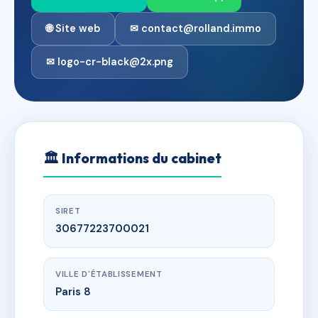
🌐 Site web
✉ contact@rolland.immo
✉ logo-cr-black@2x.png
🏛
Informations du cabinet
SIRET
30677223700021
VILLE D'ÉTABLISSEMENT
Paris 8