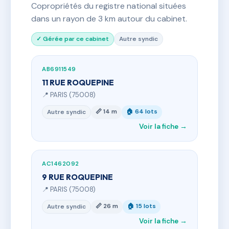
Copropriétés du registre national situées
dans un rayon de 3 km autour du cabinet.
✓ Gérée par ce cabinet
Autre syndic
AB6911549
11 RUE ROQUEPINE
📍 PARIS (75008)
📏 14 m
🏠 64 lots
Autre syndic
Voir la fiche →
AC1462092
9 RUE ROQUEPINE
📍 PARIS (75008)
📏 26 m
🏠 15 lots
Autre syndic
Voir la fiche →