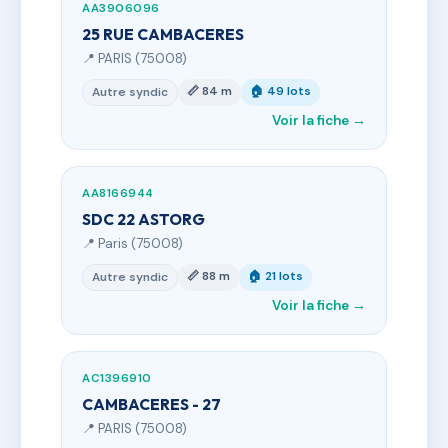
AA3906096
25 RUE CAMBACERES
📍 PARIS (75008)
📏 84 m
🏠 49 lots
Autre syndic
Voir la fiche →
AA8166944
SDC 22 ASTORG
📍 Paris (75008)
📏 88 m
🏠 21 lots
Autre syndic
Voir la fiche →
AC1396910
CAMBACERES - 27
📍 PARIS (75008)