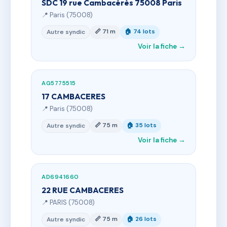
SDC 19 rue Cambacérès 75008 Paris
📍 Paris (75008)
📏 71 m
🏠 74 lots
Autre syndic
Voir la fiche →
AG5775515
17 CAMBACERES
📍 Paris (75008)
📏 75 m
🏠 35 lots
Autre syndic
Voir la fiche →
AD6941660
22 RUE CAMBACERES
📍 PARIS (75008)
📏 75 m
🏠 26 lots
Autre syndic