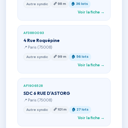
📏 98 m
🏠 36 lots
Autre syndic
Voir la fiche →
AF3880093
4 Rue Roquépine
📍 Paris (75008)
📏 99 m
🏠 56 lots
Autre syndic
Voir la fiche →
AF1906528
SDC 6 RUE D'ASTORG
📍 Paris (75008)
📏 101 m
🏠 27 lots
Autre syndic
Voir la fiche →