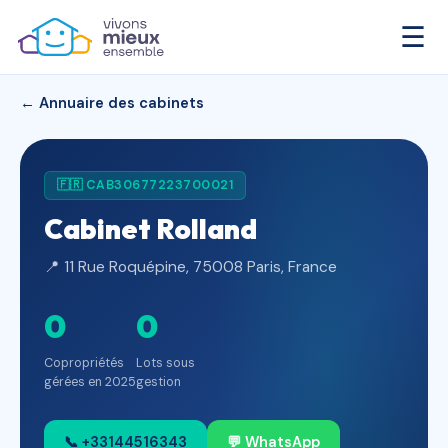
☰
← Annuaire des cabinets
🇫🇷 CAB30677223700021
Cabinet Rolland
📍 11 Rue Roquépine, 75008 Paris, France
0
0
Copropriétés
Lots sous
gérées en 2025
gestion
📞 +33144516343
💬 WhatsApp