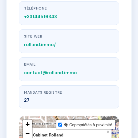
TÉLÉPHONE
+33144516343
SITE WEB
rolland.immo/
EMAIL
contact@rolland.immo
MANDATS REGISTRE
27
+
🏘 Copropriétés à proximité
×
−
Cabinet Rolland