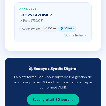
AA7877624
SDC 25 LAVOISIER
📍 Paris (75008)
📏 102 m
🏠 35 lots
Autre syndic
Voir la fiche →
🚀 Essayez Syndic Digital
La plateforme SaaS pour digitalisez la gestion de
vos copropriétés. AG en 1 clic, paiements en ligne,
conformité ALUR.
Essai gratuit 30 jours →