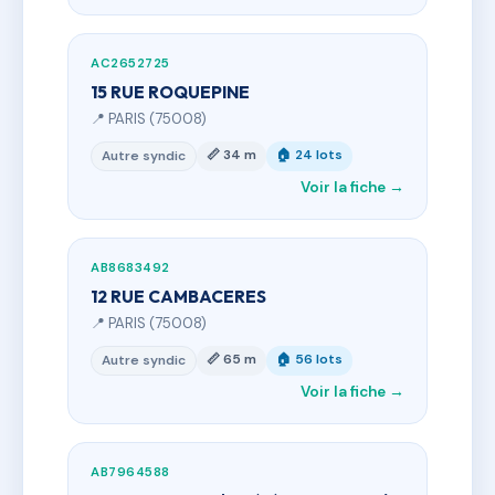
AC2652725
15 RUE ROQUEPINE
📍 PARIS (75008)
📏 34 m
🏠 24 lots
Autre syndic
Voir la fiche →
AB8683492
12 RUE CAMBACERES
📍 PARIS (75008)
📏 65 m
🏠 56 lots
Autre syndic
Voir la fiche →
AB7964588