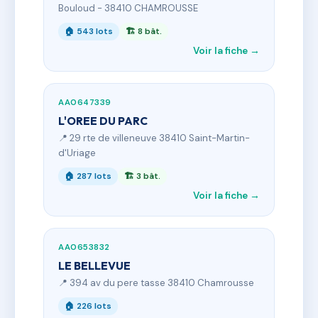
Bouloud - 38410 CHAMROUSSE
🏠 543 lots
🏗 8 bât.
Voir la fiche →
AA0647339
L'OREE DU PARC
📍 29 rte de villeneuve 38410 Saint-Martin-
d'Uriage
🏠 287 lots
🏗 3 bât.
Voir la fiche →
AA0653832
LE BELLEVUE
📍 394 av du pere tasse 38410 Chamrousse
🏠 226 lots