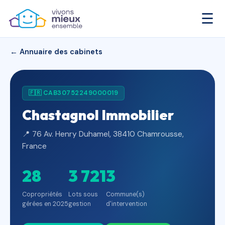
☰
← Annuaire des cabinets
🇫🇷 CAB30752249000019
Chastagnol Immobilier
📍 76 Av. Henry Duhamel, 38410 Chamrousse,
France
28
3 721
3
Copropriétés
Lots sous
Commune(s)
gérées en 2025
gestion
d'intervention