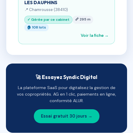
LES DAUPHINS
📍 Chamrousse (38410)
📏 295 m
✓ Gérée par ce cabinet
🏠 108 lots
Voir la fiche →
🚀 Essayez Syndic Digital
La plateforme SaaS pour digitalisez la gestion de
vos copropriétés. AG en 1 clic, paiements en ligne,
conformité ALUR.
Essai gratuit 30 jours →