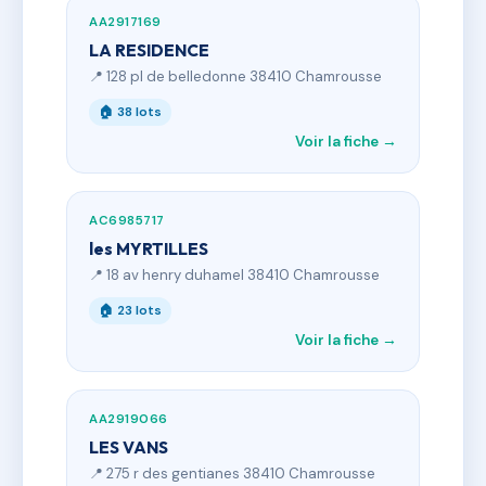
AA2917169
LA RESIDENCE
📍 128 pl de belledonne 38410 Chamrousse
🏠 38 lots
Voir la fiche →
AC6985717
les MYRTILLES
📍 18 av henry duhamel 38410 Chamrousse
🏠 23 lots
Voir la fiche →
AA2919066
LES VANS
📍 275 r des gentianes 38410 Chamrousse