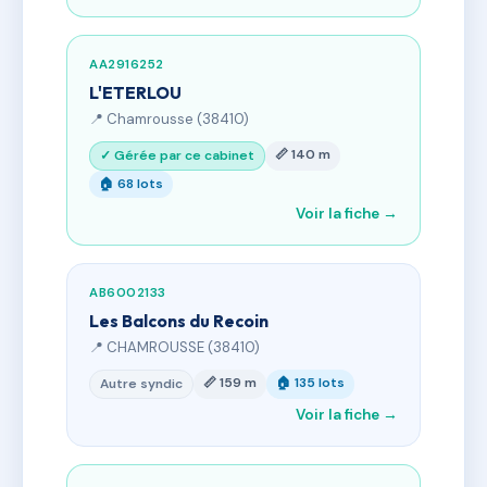
AA2916252
L'ETERLOU
📍 Chamrousse (38410)
📏 140 m
✓ Gérée par ce cabinet
🏠 68 lots
Voir la fiche →
AB6002133
Les Balcons du Recoin
📍 CHAMROUSSE (38410)
📏 159 m
🏠 135 lots
Autre syndic
Voir la fiche →