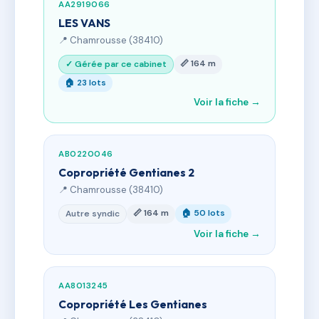
AA2919066
LES VANS
📍 Chamrousse (38410)
📏 164 m
✓ Gérée par ce cabinet
🏠 23 lots
Voir la fiche →
AB0220046
Copropriété Gentianes 2
📍 Chamrousse (38410)
📏 164 m
🏠 50 lots
Autre syndic
Voir la fiche →
AA8013245
Copropriété Les Gentianes