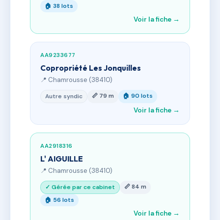
🏠 38 lots
Voir la fiche →
AA9233677
Copropriété Les Jonquilles
📍 Chamrousse (38410)
📏 79 m
🏠 90 lots
Autre syndic
Voir la fiche →
AA2918316
L' AIGUILLE
📍 Chamrousse (38410)
📏 84 m
✓ Gérée par ce cabinet
🏠 56 lots
Voir la fiche →