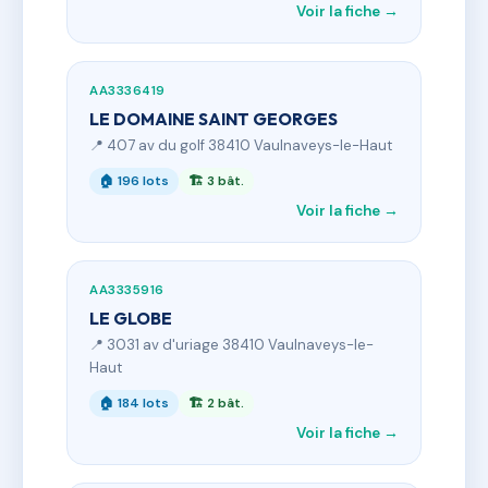
Voir la fiche →
AA3336419
LE DOMAINE SAINT GEORGES
📍 407 av du golf 38410 Vaulnaveys-le-Haut
🏠 196 lots
🏗 3 bât.
Voir la fiche →
AA3335916
LE GLOBE
📍 3031 av d'uriage 38410 Vaulnaveys-le-
Haut
🏠 184 lots
🏗 2 bât.
Voir la fiche →