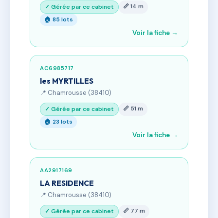
📏 14 m
✓ Gérée par ce cabinet
🏠 85 lots
Voir la fiche →
AC6985717
les MYRTILLES
📍 Chamrousse (38410)
📏 51 m
✓ Gérée par ce cabinet
🏠 23 lots
Voir la fiche →
AA2917169
LA RESIDENCE
📍 Chamrousse (38410)
📏 77 m
✓ Gérée par ce cabinet