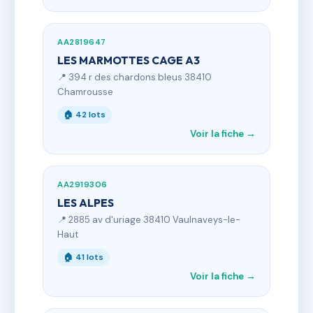
AA2819647
LES MARMOTTES CAGE A3
📍 394 r des chardons bleus 38410
Chamrousse
🏠 42 lots
Voir la fiche →
AA2919306
LES ALPES
📍 2885 av d'uriage 38410 Vaulnaveys-le-
Haut
🏠 41 lots
Voir la fiche →