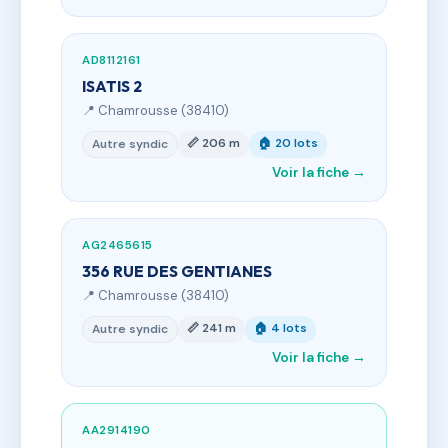
AD8112161
ISATIS 2
📍 Chamrousse (38410)
📏 206 m
🏠 20 lots
Autre syndic
Voir la fiche →
AG2465615
356 RUE DES GENTIANES
📍 Chamrousse (38410)
📏 241 m
🏠 4 lots
Autre syndic
Voir la fiche →
AA2914190