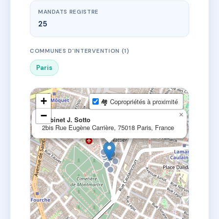
MANDATS REGISTRE
25
COMMUNES D'INTERVENTION (1)
Paris
+
🏘 Copropriétés à proximité
−
×
Cabinet J. Sotto
2bis Rue Eugène Carrière, 75018 Paris, France