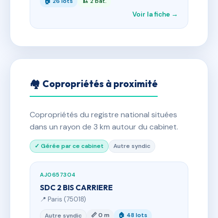
🏠 26 lots
🏗 2 bât.
Voir la fiche →
🏘 Copropriétés à proximité
Copropriétés du registre national situées
dans un rayon de 3 km autour du cabinet.
✓ Gérée par ce cabinet
Autre syndic
AJ0657304
SDC 2 BIS CARRIERE
📍 Paris (75018)
📏 0 m
🏠 48 lots
Autre syndic