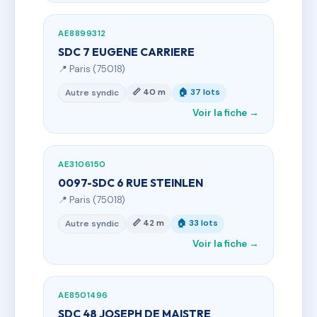
AE8899312
SDC 7 EUGENE CARRIERE
📍 Paris (75018)
📏 40 m
🏠 37 lots
Autre syndic
Voir la fiche →
AE3106150
0097-SDC 6 RUE STEINLEN
📍 Paris (75018)
📏 42 m
🏠 33 lots
Autre syndic
Voir la fiche →
AE8501496
SDC 48 JOSEPH DE MAISTRE