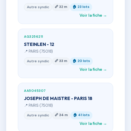
📏 32 m
🏠 23 lots
Autre syndic
Voir la fiche →
AG3256211
STEINLEN - 12
📍 PARIS (75018)
📏 33 m
🏠 20 lots
Autre syndic
Voir la fiche →
AA5045307
JOSEPH DE MAISTRE - PARIS 18
📍 PARIS (75018)
📏 34 m
🏠 41 lots
Autre syndic
Voir la fiche →