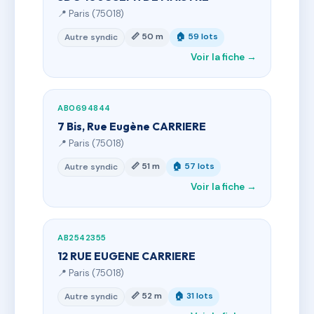
📍 Paris (75018)
📏 50 m
🏠 59 lots
Autre syndic
Voir la fiche →
AB0694844
7 Bis, Rue Eugène CARRIERE
📍 Paris (75018)
📏 51 m
🏠 57 lots
Autre syndic
Voir la fiche →
AB2542355
12 RUE EUGENE CARRIERE
📍 Paris (75018)
📏 52 m
🏠 31 lots
Autre syndic