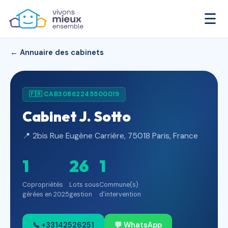
☰
← Annuaire des cabinets
🇫🇷 CAB30862245500019
Cabinet J. Sotto
📍 2bis Rue Eugène Carrière, 75018 Paris, France
1
26
1
Copropriétés
Lots sous
Commune(s)
gérées en 2025
gestion
d'intervention
📞 +33142526251
💬 WhatsApp