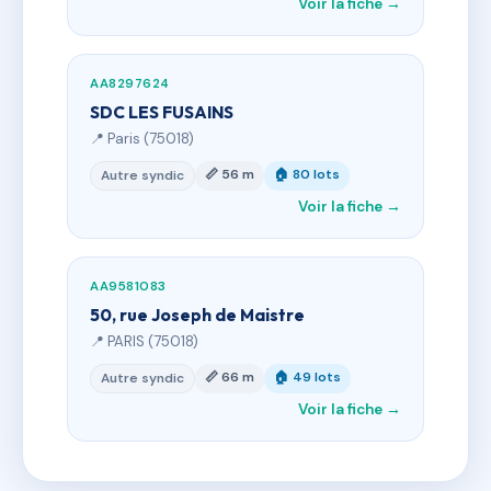
Voir la fiche →
AA8297624
SDC LES FUSAINS
📍 Paris (75018)
📏 56 m
🏠 80 lots
Autre syndic
Voir la fiche →
AA9581083
50, rue Joseph de Maistre
📍 PARIS (75018)
📏 66 m
🏠 49 lots
Autre syndic
Voir la fiche →