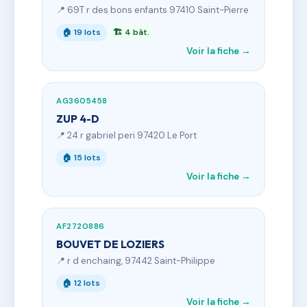
📍 69T r des bons enfants 97410 Saint-Pierre
🏠 19 lots
🏗 4 bât.
Voir la fiche →
AG3605458
ZUP 4-D
📍 24 r gabriel peri 97420 Le Port
🏠 15 lots
Voir la fiche →
AF2720886
BOUVET DE LOZIERS
📍 r d enchaing, 97442 Saint-Philippe
🏠 12 lots
Voir la fiche →