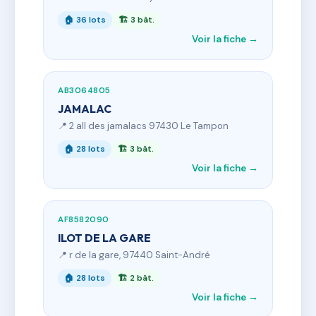
🏠 36 lots
🏗 3 bât.
Voir la fiche →
AB3064805
JAMALAC
📍 2 all des jamalacs 97430 Le Tampon
🏠 28 lots
🏗 3 bât.
Voir la fiche →
AF8582090
ILOT DE LA GARE
📍 r de la gare, 97440 Saint-André
🏠 28 lots
🏗 2 bât.
Voir la fiche →