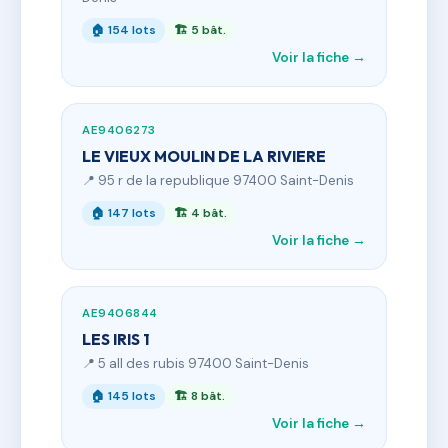
🏠 154 lots
🏗 5 bât.
Voir la fiche →
AE9406273
LE VIEUX MOULIN DE LA RIVIERE
📍 95 r de la republique 97400 Saint-Denis
🏠 147 lots
🏗 4 bât.
Voir la fiche →
AE9406844
LES IRIS 1
📍 5 all des rubis 97400 Saint-Denis
🏠 145 lots
🏗 8 bât.
Voir la fiche →