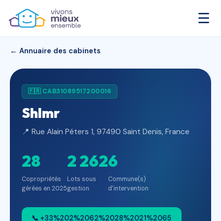
☰
← Annuaire des cabinets
🇫🇷 CAB31089517200016
Shlmr
📍 Rue Alain Péters 1, 97490 Saint Denis, France
28
2 262
6
Copropriétés
Lots sous
Commune(s)
gérées en 2025
gestion
d'intervention
📞 +33%202%2062%2028%2021%2065