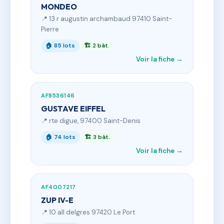
MONDEO
📍 13 r augustin archambaud 97410 Saint-
Pierre
🏠 85 lots
🏗 2 bât.
Voir la fiche →
AF8536146
GUSTAVE EIFFEL
📍 rte digue, 97400 Saint-Denis
🏠 74 lots
🏗 3 bât.
Voir la fiche →
AF4007217
ZUP IV-E
📍 10 all delgres 97420 Le Port