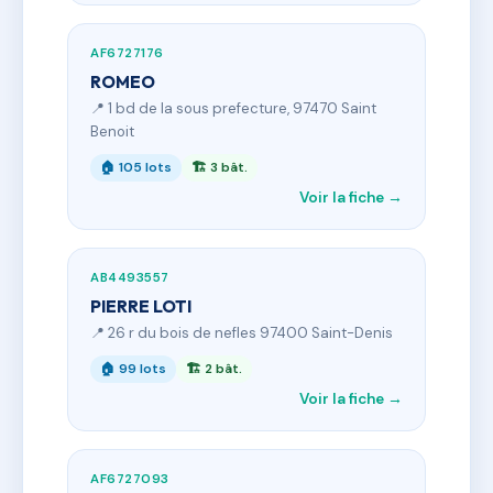
AF6727176
ROMEO
📍 1 bd de la sous prefecture, 97470 Saint
Benoit
🏠 105 lots
🏗 3 bât.
Voir la fiche →
AB4493557
PIERRE LOTI
📍 26 r du bois de nefles 97400 Saint-Denis
🏠 99 lots
🏗 2 bât.
Voir la fiche →
AF6727093