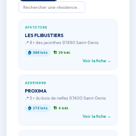
AF4707089
LES FLIBUSTIERS
📍 8 r des jacinthes 97490 Saint-Denis
🏠 368 lots
🏗 29 bât.
Voir la fiche →
AE9516998
PROXIMA
📍 5 r du bois de nefles 97400 Saint-Denis
🏠 273 lots
🏗 4 bât.
Voir la fiche →