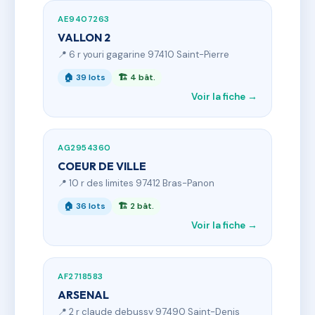
AE9407263
VALLON 2
📍 6 r youri gagarine 97410 Saint-Pierre
🏠 39 lots
🏗 4 bât.
Voir la fiche →
AG2954360
COEUR DE VILLE
📍 10 r des limites 97412 Bras-Panon
🏠 36 lots
🏗 2 bât.
Voir la fiche →
AF2718583
ARSENAL
📍 2 r claude debussy 97490 Saint-Denis