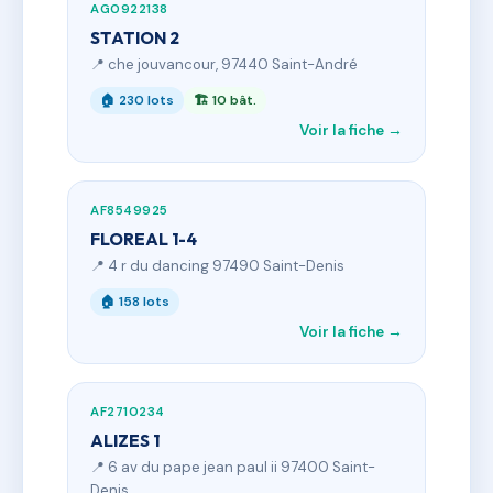
AG0922138
STATION 2
📍 che jouvancour, 97440 Saint-André
🏠 230 lots
🏗 10 bât.
Voir la fiche →
AF8549925
FLOREAL 1-4
📍 4 r du dancing 97490 Saint-Denis
🏠 158 lots
Voir la fiche →
AF2710234
ALIZES 1
📍 6 av du pape jean paul ii 97400 Saint-
Denis