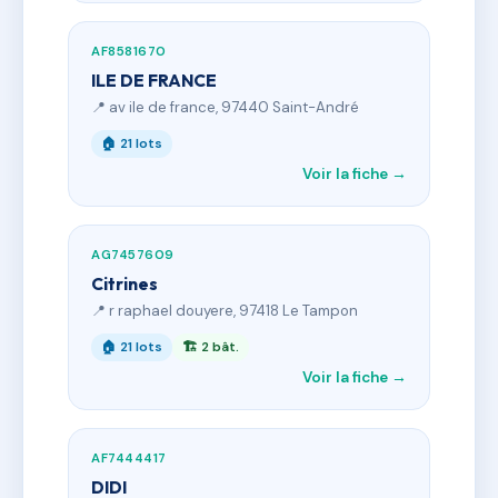
AF8581670
ILE DE FRANCE
📍 av ile de france, 97440 Saint-André
🏠 21 lots
Voir la fiche →
AG7457609
Citrines
📍 r raphael douyere, 97418 Le Tampon
🏠 21 lots
🏗 2 bât.
Voir la fiche →
AF7444417
DIDI