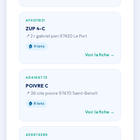
AF4011821
ZUP 4-C
📍 2 r gabriel peri 97420 Le Port
🏠 11 lots
Voir la fiche →
AD4166773
POIVRE C
📍 36 cite poivre 97470 Saint-Benoît
🏠 8 lots
Voir la fiche →
AE9874389