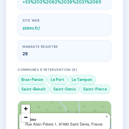
+33%202%2062%2028%2021%2065
SITE WEB
shlmr.fr/
MANDATS REGISTRE
28
COMMUNES D'INTERVENTION (6)
Bras-Panon
Le Port
Le Tampon
Saint-Benoît
Saint-Denis
Saint-Pierre
+
−
×
Shlmr
Rue Alain Péters 1, 97490 Saint Denis, France