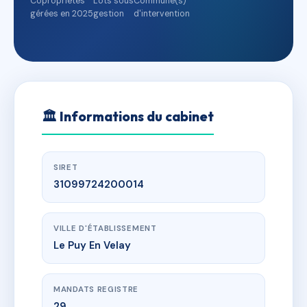
Copropriétés
Lots sous
Commune(s)
gérées en 2025
gestion
d'intervention
🏛
Informations du cabinet
SIRET
31099724200014
VILLE D'ÉTABLISSEMENT
Le Puy En Velay
MANDATS REGISTRE
29