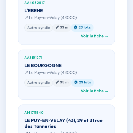
AA4982617
L'EBENE
📍 Le Puy-en-Velay (43000)
📏 33 m
🏠 23 lots
Autre syndic
Voir la fiche →
AA3151271
LE BOURGOGNE
📍 Le Puy-en-Velay (43000)
📏 35 m
🏠 23 lots
Autre syndic
Voir la fiche →
AI4175840
LE PUY-EN-VELAY (43), 29 et 31 rue
des Tanneries