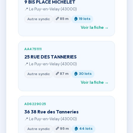
9 BIS PLACE MICHELET
📍 Le Puy-en-Velay (43000)
📏 85 m
🏠 19 lots
Autre syndic
Voir la fiche →
AA4751111
25 RUE DES TANNERIES
📍 Le Puy-en-Velay (43000)
📏 87 m
🏠 30 lots
Autre syndic
Voir la fiche →
AD6229025
36 38 Rue des Tanneries
📍 Le Puy-en-Velay (43000)
📏 95 m
🏠 44 lots
Autre syndic