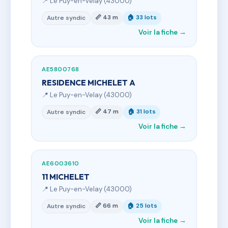
📍 Le Puy-en-Velay (43000)
📏 43 m
🏠 33 lots
Autre syndic
Voir la fiche →
AE5800768
RESIDENCE MICHELET A
📍 Le Puy-en-Velay (43000)
📏 47 m
🏠 31 lots
Autre syndic
Voir la fiche →
AE6003610
11 MICHELET
📍 Le Puy-en-Velay (43000)
📏 66 m
🏠 25 lots
Autre syndic
Voir la fiche →