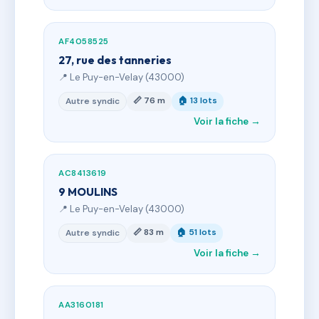
AF4058525
27, rue des tanneries
📍 Le Puy-en-Velay (43000)
📏 76 m
🏠 13 lots
Autre syndic
Voir la fiche →
AC8413619
9 MOULINS
📍 Le Puy-en-Velay (43000)
📏 83 m
🏠 51 lots
Autre syndic
Voir la fiche →
AA3160181