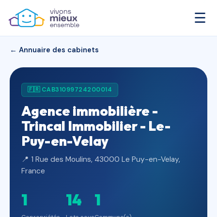
☰
← Annuaire des cabinets
🇫🇷 CAB31099724200014
Agence immobilière -
Trincal Immobilier - Le-
Puy-en-Velay
📍 1 Rue des Moulins, 43000 Le Puy-en-Velay,
France
1
14
1