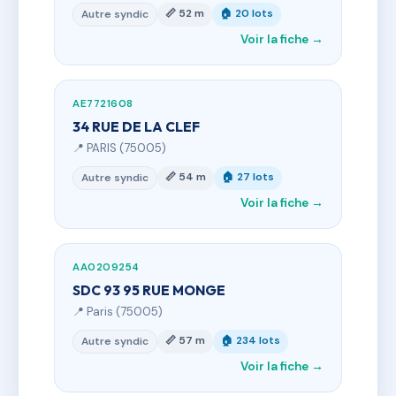
📏 52 m
🏠 20 lots
Autre syndic
Voir la fiche →
AE7721608
34 RUE DE LA CLEF
📍 PARIS (75005)
📏 54 m
🏠 27 lots
Autre syndic
Voir la fiche →
AA0209254
SDC 93 95 RUE MONGE
📍 Paris (75005)
📏 57 m
🏠 234 lots
Autre syndic
Voir la fiche →