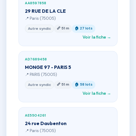
AA8597858
29 RUE DE LA CLE
📍 Paris (75005)
📏 51 m
🏠 27 lots
Autre syndic
Voir la fiche →
AD7689458
MONGE 97 - PARIS 5
📍 PARIS (75005)
📏 51 m
🏠 58 lots
Autre syndic
Voir la fiche →
AE5504261
24 rue Daubenton
📍 Paris (75005)