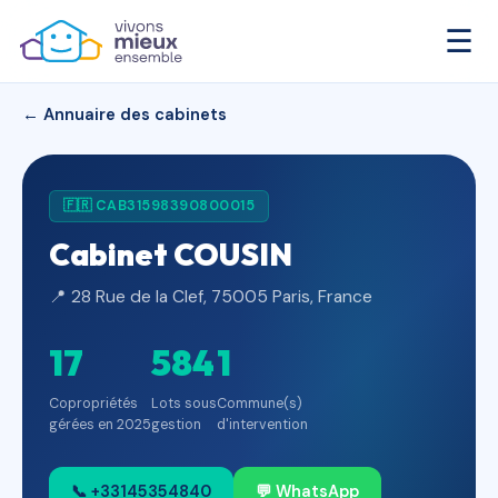
☰
← Annuaire des cabinets
🇫🇷 CAB31598390800015
Cabinet COUSIN
📍 28 Rue de la Clef, 75005 Paris, France
17
584
1
Copropriétés
Lots sous
Commune(s)
gérées en 2025
gestion
d'intervention
📞 +33145354840
💬 WhatsApp