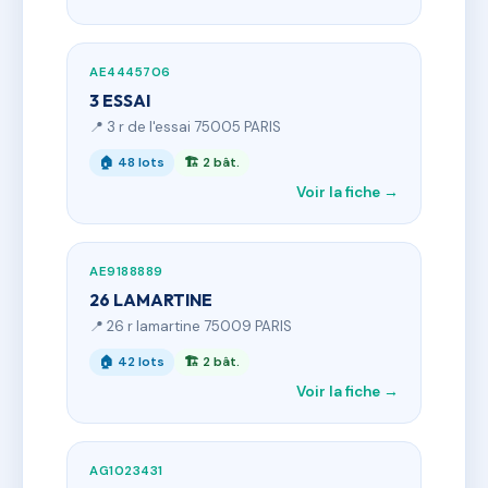
AE4445706
3 ESSAI
📍 3 r de l'essai 75005 PARIS
🏠 48 lots
🏗 2 bât.
Voir la fiche →
AE9188889
26 LAMARTINE
📍 26 r lamartine 75009 PARIS
🏠 42 lots
🏗 2 bât.
Voir la fiche →
AG1023431