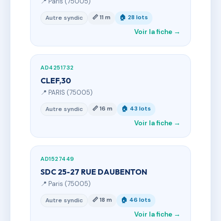
📍 Paris (75005)
📏 11 m
🏠 28 lots
Autre syndic
Voir la fiche →
AD4251732
CLEF,30
📍 PARIS (75005)
📏 16 m
🏠 43 lots
Autre syndic
Voir la fiche →
AD1527449
SDC 25-27 RUE DAUBENTON
📍 Paris (75005)
📏 18 m
🏠 46 lots
Autre syndic
Voir la fiche →