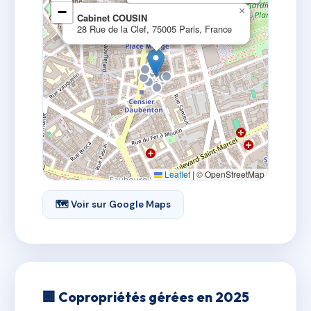
−
×
Cabinet COUSIN
28 Rue de la Clef, 75005 Paris, France
Leaflet
|
© OpenStreetMap
🗺 Voir sur Google Maps
🏢 Copropriétés gérées en 2025