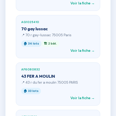
Voir la fiche →
AG1025410
70 gay lussac
📍 70 r gay-lussac 75005 Paris
🏠 34 lots
🏗 2 bât.
Voir la fiche →
AF6080832
43 FER A MOULIN
📍 43 r du fer a moulin 75005 PARIS
🏠 33 lots
Voir la fiche →