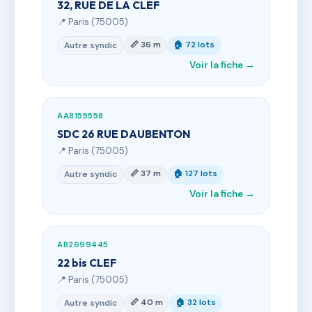
32, RUE DE LA CLEF
📍 Paris (75005)
📏 36 m
🏠 72 lots
Autre syndic
Voir la fiche →
AA8155558
SDC 26 RUE DAUBENTON
📍 Paris (75005)
📏 37 m
🏠 127 lots
Autre syndic
Voir la fiche →
AB2699445
22 bis CLEF
📍 Paris (75005)
📏 40 m
🏠 32 lots
Autre syndic