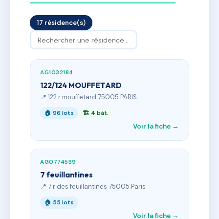
17 résidence(s)
AG1032184
122/124 MOUFFETARD
📍 122 r mouffetard 75005 PARIS
🏠 96 lots
🏗 4 bât.
Voir la fiche →
AG0774539
7 feuillantines
📍 7 r des feuillantines 75005 Paris
🏠 55 lots
Voir la fiche →