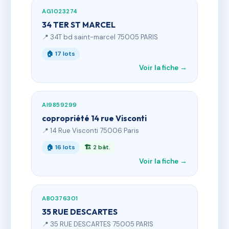
AG1023274
34 TER ST MARCEL
📍 34T bd saint-marcel 75005 PARIS
🏠 17 lots
Voir la fiche →
AI9859299
copropriété 14 rue Visconti
📍 14 Rue Visconti 75006 Paris
🏠 16 lots
🏗 2 bât.
Voir la fiche →
AB0376301
35 RUE DESCARTES
📍 35 RUE DESCARTES 75005 PARIS