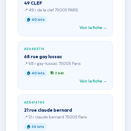
49 CLEF
📍 49 r de la clef 75005 PARIS
🏠 40 lots
Voir la fiche →
AE4493714
68 rue gay lussac
📍 68 r gay-lussac 75005 Paris
🏠 40 lots
🏗 2 bât.
Voir la fiche →
AE9414764
21 rue claude bernard
📍 21 r claude bernard 75005 Paris
🏠 34 lots