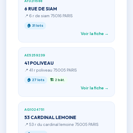
AF3211588
6 RUE DE SIAM
📍 6 r de siam 75016 PARIS
🏠 31 lots
Voir la fiche →
AE5259239
41 POLIVEAU
📍 41 r poliveau 75005 PARIS
🏠 27 lots
🏗 2 bât.
Voir la fiche →
AG1024751
53 CARDINAL LEMOINE
📍 53 r du cardinal lemoine 75005 PARIS