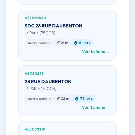
AB7100530
SDC 28 RUE DAUBENTON
📍 Paris (75005)
📏 21 m
🏠 51 lots
Autre syndic
Voir la fiche →
AB1163278
23 RUE DAUBENTON
📍 PARIS (75005)
📏 32 m
🏠 79 lots
Autre syndic
Voir la fiche →
AB5033261