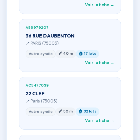
Voir la fiche →
AE6979207
36 RUE DAUBENTON
📍 PARIS (75005)
📏 40 m
🏠 17 lots
Autre syndic
Voir la fiche →
AC5477039
22 CLEF
📍 Paris (75005)
📏 50 m
🏠 32 lots
Autre syndic
Voir la fiche →