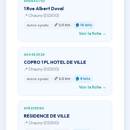
AH3640752
1 Rue Albert Duval
📍 Chauny (02300)
📏 2,0 km
🏠 14 lots
Autre syndic
Voir la fiche →
AE4462529
COPRO 1 PL HOTEL DE VILLE
📍 Chauny (02300)
📏 2,0 km
🏠 8 lots
Autre syndic
Voir la fiche →
AF8235590
RESIDENCE DE VILLE
📍 Chauny (02300)