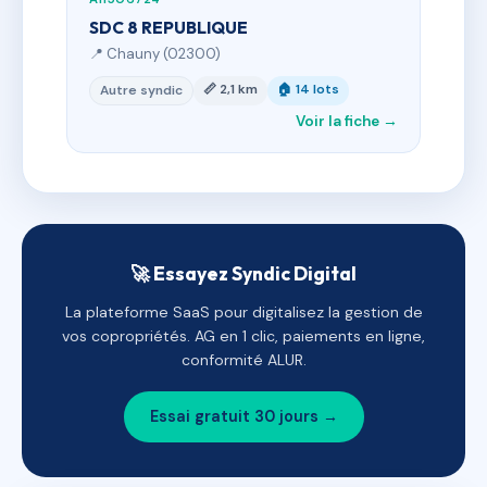
SDC 8 REPUBLIQUE
📍 Chauny (02300)
📏 2,1 km
🏠 14 lots
Autre syndic
Voir la fiche →
🚀 Essayez Syndic Digital
La plateforme SaaS pour digitalisez la gestion de
vos copropriétés. AG en 1 clic, paiements en ligne,
conformité ALUR.
Essai gratuit 30 jours →