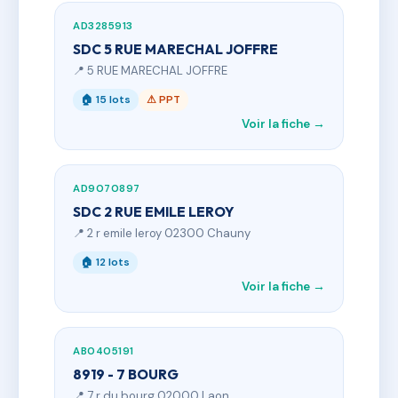
AD3285913
SDC 5 RUE MARECHAL JOFFRE
📍 5 RUE MARECHAL JOFFRE
🏠 15 lots
⚠ PPT
Voir la fiche →
AD9070897
SDC 2 RUE EMILE LEROY
📍 2 r emile leroy 02300 Chauny
🏠 12 lots
Voir la fiche →
AB0405191
8919 - 7 BOURG
📍 7 r du bourg 02000 Laon