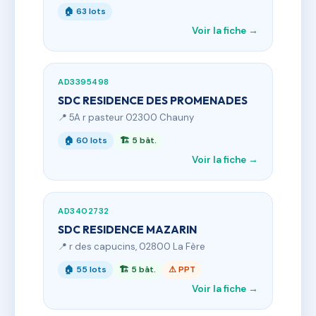
🏠 63 lots
Voir la fiche →
AD3395498
SDC RESIDENCE DES PROMENADES
📍 5A r pasteur 02300 Chauny
🏠 60 lots
🏗 5 bât.
Voir la fiche →
AD3402732
SDC RESIDENCE MAZARIN
📍 r des capucins, 02800 La Fère
🏠 55 lots
🏗 5 bât.
⚠ PPT
Voir la fiche →