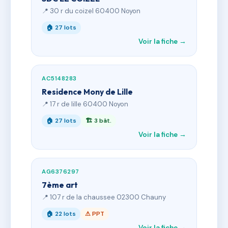
📍 30 r du coizel 60400 Noyon
🏠 27 lots
Voir la fiche →
AC5148283
Residence Mony de Lille
📍 17 r de lille 60400 Noyon
🏠 27 lots
🏗 3 bât.
Voir la fiche →
AG6376297
7ème art
📍 107 r de la chaussee 02300 Chauny
🏠 22 lots
⚠ PPT
Voir la fiche →