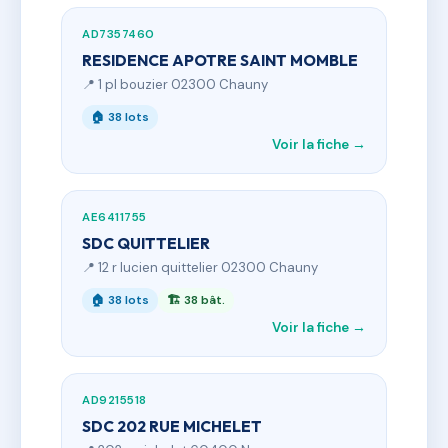
AD7357460
RESIDENCE APOTRE SAINT MOMBLE
📍 1 pl bouzier 02300 Chauny
🏠 38 lots
Voir la fiche →
AE6411755
SDC QUITTELIER
📍 12 r lucien quittelier 02300 Chauny
🏠 38 lots
🏗 38 bât.
Voir la fiche →
AD9215518
SDC 202 RUE MICHELET