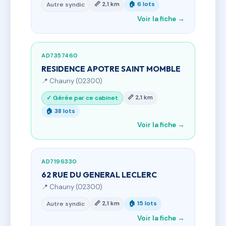
📏 2,1 km
🏠 6 lots
Autre syndic
Voir la fiche →
AD7357460
RESIDENCE APOTRE SAINT MOMBLE
📍 Chauny (02300)
📏 2,1 km
✓ Gérée par ce cabinet
🏠 38 lots
Voir la fiche →
AD7196330
62 RUE DU GENERAL LECLERC
📍 Chauny (02300)
📏 2,1 km
🏠 15 lots
Autre syndic
Voir la fiche →