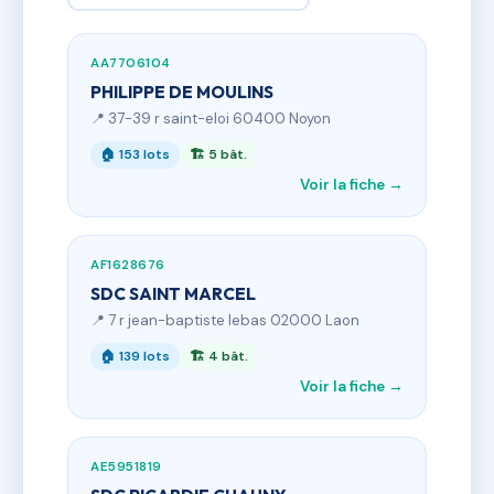
AA7706104
PHILIPPE DE MOULINS
📍 37-39 r saint-eloi 60400 Noyon
🏠 153 lots
🏗 5 bât.
Voir la fiche →
AF1628676
SDC SAINT MARCEL
📍 7 r jean-baptiste lebas 02000 Laon
🏠 139 lots
🏗 4 bât.
Voir la fiche →
AE5951819