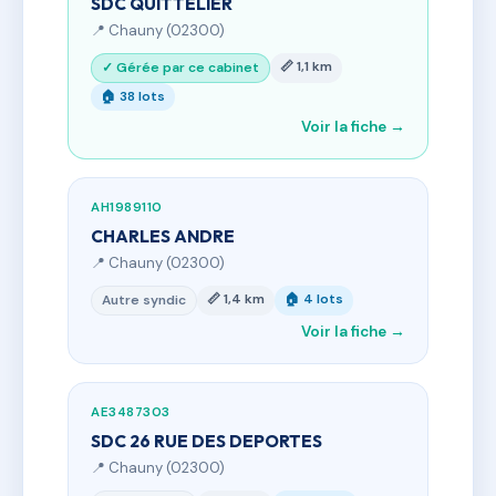
SDC QUITTELIER
📍 Chauny (02300)
📏 1,1 km
✓ Gérée par ce cabinet
🏠 38 lots
Voir la fiche →
AH1989110
CHARLES ANDRE
📍 Chauny (02300)
📏 1,4 km
🏠 4 lots
Autre syndic
Voir la fiche →
AE3487303
SDC 26 RUE DES DEPORTES
📍 Chauny (02300)