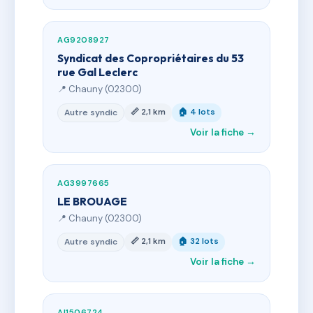
AG9208927
Syndicat des Copropriétaires du 53
rue Gal Leclerc
📍 Chauny (02300)
📏 2,1 km
🏠 4 lots
Autre syndic
Voir la fiche →
AG3997665
LE BROUAGE
📍 Chauny (02300)
📏 2,1 km
🏠 32 lots
Autre syndic
Voir la fiche →
AI1506724