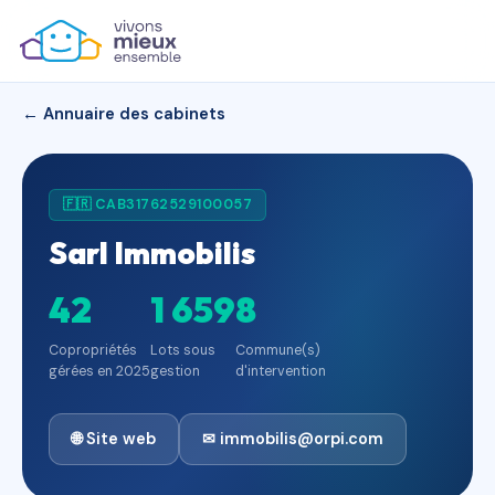
← Annuaire des cabinets
🇫🇷 CAB31762529100057
Sarl Immobilis
42
1 659
8
Copropriétés
Lots sous
Commune(s)
gérées en 2025
gestion
d'intervention
🌐 Site web
✉ immobilis@orpi.com