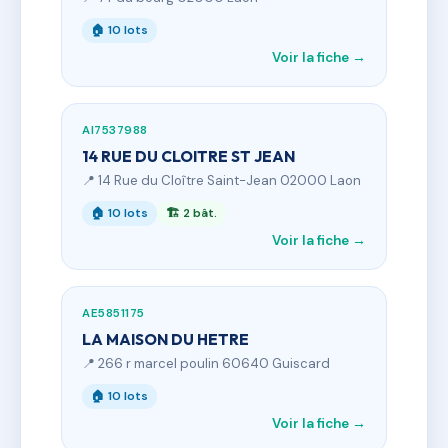
🏠 10 lots
Voir la fiche →
AI7537988
14 RUE DU CLOITRE ST JEAN
📍 14 Rue du Cloître Saint-Jean 02000 Laon
🏠 10 lots
🏗 2 bât.
Voir la fiche →
AE5851175
LA MAISON DU HETRE
📍 266 r marcel poulin 60640 Guiscard
🏠 10 lots
Voir la fiche →