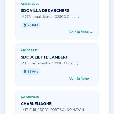
AE6406722
SDC VILLA DES ARCHERS
📍 23B r paul doumer 02300 Chauny
🏠 73 lots
Voir la fiche →
AB2378917
SDC JULIETTE LAMBERT
📍 1 r juliette lambert 02300 Chauny
🏠 69 lots
Voir la fiche →
AA7382039
CHARLEMAGNE
📍 17-21 RUE DE BELFORT 60400 NOYON