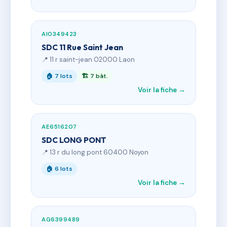
AI0349423
SDC 11 Rue Saint Jean
📍 11 r saint-jean 02000 Laon
🏠 7 lots
🏗 7 bât.
Voir la fiche →
AE6516207
SDC LONG PONT
📍 13 r du long pont 60400 Noyon
🏠 6 lots
Voir la fiche →
AG6399489