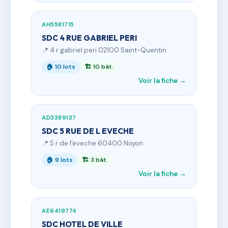
AH5581715
SDC 4 RUE GABRIEL PERI
📍 4 r gabriel peri 02100 Saint-Quentin
🏠 10 lots
🏗 10 bât.
Voir la fiche →
AD3389137
SDC 5 RUE DE L EVECHE
📍 5 r de l'eveche 60400 Noyon
🏠 9 lots
🏗 3 bât.
Voir la fiche →
AE6419774
SDC HOTEL DE VILLE