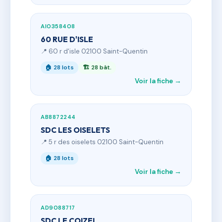
AI0358408
60 RUE D'ISLE
📍 60 r d'isle 02100 Saint-Quentin
🏠 28 lots
🏗 28 bât.
Voir la fiche →
AB8872244
SDC LES OISELETS
📍 5 r des oiselets 02100 Saint-Quentin
🏠 28 lots
Voir la fiche →
AD9088717
SDC LE COIZEL