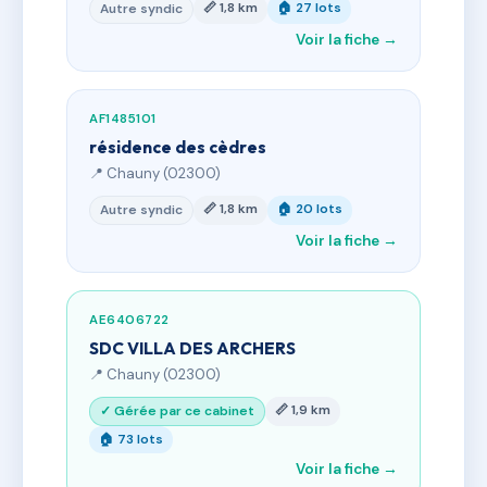
📏 1,8 km
🏠 27 lots
Autre syndic
Voir la fiche →
AF1485101
résidence des cèdres
📍 Chauny (02300)
📏 1,8 km
🏠 20 lots
Autre syndic
Voir la fiche →
AE6406722
SDC VILLA DES ARCHERS
📍 Chauny (02300)
📏 1,9 km
✓ Gérée par ce cabinet
🏠 73 lots
Voir la fiche →