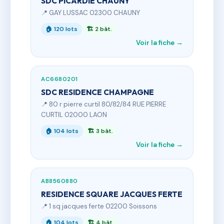
SDC PICARDIE CHAUNY
📍 GAY LUSSAC 02300 CHAUNY
🏠 120 lots
🏗 2 bât.
Voir la fiche →
AC6680201
SDC RESIDENCE CHAMPAGNE
📍 80 r pierre curtil 80/82/84 RUE PIERRE
CURTIL 02000 LAON
🏠 104 lots
🏗 3 bât.
Voir la fiche →
AB8560880
RESIDENCE SQUARE JACQUES FERTE
📍 1 sq jacques ferte 02200 Soissons
🏠 104 lots
🏗 4 bât.