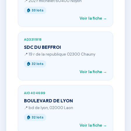
📍 202 r michelet 60400 Noyon
🏠 33 lots
Voir la fiche →
AD3311818
SDC DU BEFFROI
📍 19 r de la republique 02300 Chauny
🏠 32 lots
Voir la fiche →
AI0404699
BOULEVARD DE LYON
📍 bd de lyon, 02000 Laon
🏠 32 lots
Voir la fiche →