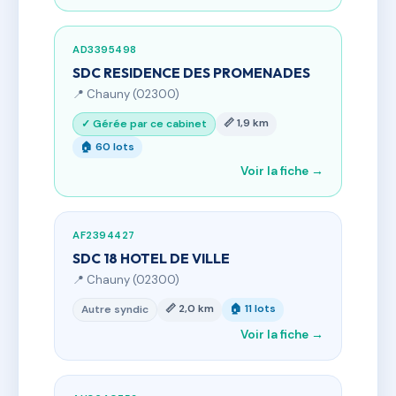
AD3395498
SDC RESIDENCE DES PROMENADES
📍 Chauny (02300)
📏 1,9 km
✓ Gérée par ce cabinet
🏠 60 lots
Voir la fiche →
AF2394427
SDC 18 HOTEL DE VILLE
📍 Chauny (02300)
📏 2,0 km
🏠 11 lots
Autre syndic
Voir la fiche →