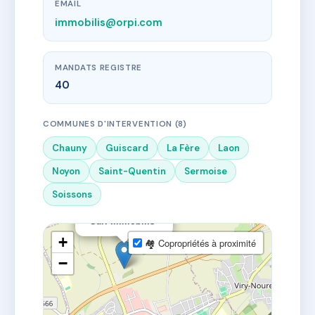
EMAIL
immobilis@orpi.com
MANDATS REGISTRE
40
COMMUNES D'INTERVENTION (8)
Chauny
Guiscard
La Fère
Laon
Noyon
Saint-Quentin
Sermoise
Soissons
×
Sarl Immobilis
+
🏘 Copropriétés à proximité
−