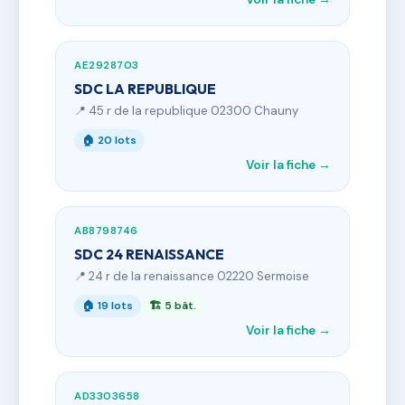
AE2928703
SDC LA REPUBLIQUE
📍 45 r de la republique 02300 Chauny
🏠 20 lots
Voir la fiche →
AB8798746
SDC 24 RENAISSANCE
📍 24 r de la renaissance 02220 Sermoise
🏠 19 lots
🏗 5 bât.
Voir la fiche →
AD3303658