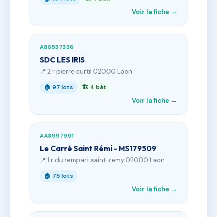
Voir la fiche →
AB6537336
SDC LES IRIS
📍 2 r pierre curtil 02000 Laon
🏠 97 lots
🏗 4 bât.
Voir la fiche →
AA8997991
Le Carré Saint Rémi - MS179509
📍 1 r du rempart saint-remy 02000 Laon
🏠 75 lots
Voir la fiche →