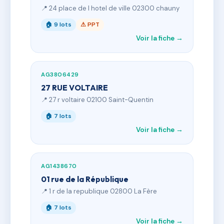
📍 24 place de l hotel de ville 02300 chauny
🏠 9 lots
⚠ PPT
Voir la fiche →
AG3806429
27 RUE VOLTAIRE
📍 27 r voltaire 02100 Saint-Quentin
🏠 7 lots
Voir la fiche →
AG1438670
01 rue de la République
📍 1 r de la republique 02800 La Fère
🏠 7 lots
Voir la fiche →