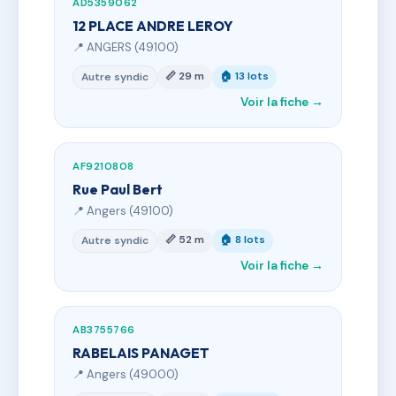
AD5359062
12 PLACE ANDRE LEROY
📍 ANGERS (49100)
📏 29 m
🏠 13 lots
Autre syndic
Voir la fiche →
AF9210808
Rue Paul Bert
📍 Angers (49100)
📏 52 m
🏠 8 lots
Autre syndic
Voir la fiche →
AB3755766
RABELAIS PANAGET
📍 Angers (49000)