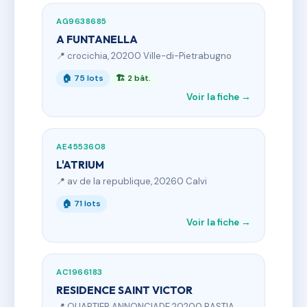
AG9638685
A FUNTANELLA
📍 crocichia, 20200 Ville-di-Pietrabugno
🏠 75 lots
🏗 2 bât.
Voir la fiche →
AE4553608
L'ATRIUM
📍 av de la republique, 20260 Calvi
🏠 71 lots
Voir la fiche →
AC1966183
RESIDENCE SAINT VICTOR
📍 QUARTIER ANNONCIADE 20200 BASTIA