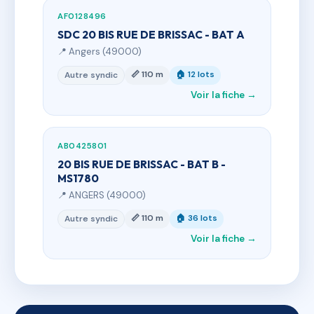
AF0128496
SDC 20 BIS RUE DE BRISSAC - BAT A
📍 Angers (49000)
📏 110 m
🏠 12 lots
Autre syndic
Voir la fiche →
AB0425801
20 BIS RUE DE BRISSAC - BAT B -
MS1780
📍 ANGERS (49000)
📏 110 m
🏠 36 lots
Autre syndic
Voir la fiche →