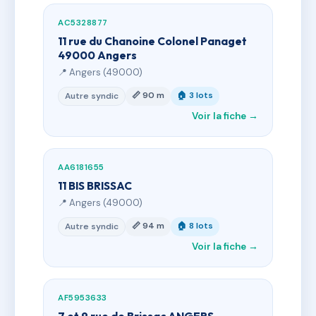
AC5328877
11 rue du Chanoine Colonel Panaget
49000 Angers
📍 Angers (49000)
📏 90 m
🏠 3 lots
Autre syndic
Voir la fiche →
AA6181655
11 BIS BRISSAC
📍 Angers (49000)
📏 94 m
🏠 8 lots
Autre syndic
Voir la fiche →
AF5953633