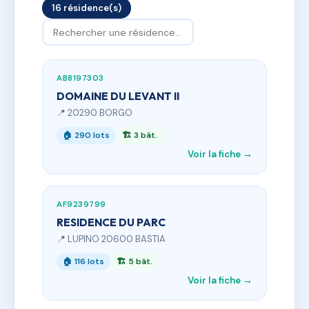
16 résidence(s)
AB8197303
DOMAINE DU LEVANT II
📍 20290 BORGO
🏠 290 lots
🏗 3 bât.
Voir la fiche →
AF9239799
RESIDENCE DU PARC
📍 LUPINO 20600 BASTIA
🏠 116 lots
🏗 5 bât.
Voir la fiche →