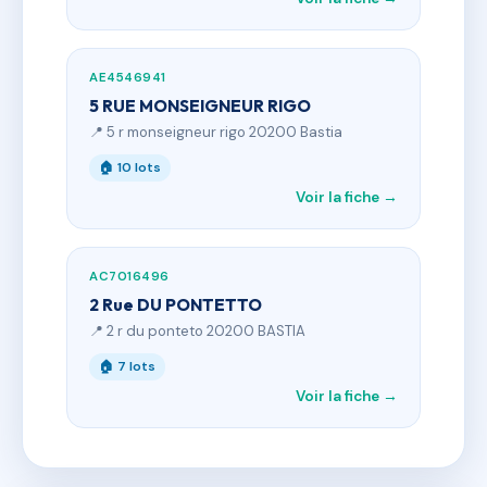
AE4546941
5 RUE MONSEIGNEUR RIGO
📍 5 r monseigneur rigo 20200 Bastia
🏠 10 lots
Voir la fiche →
AC7016496
2 Rue DU PONTETTO
📍 2 r du ponteto 20200 BASTIA
🏠 7 lots
Voir la fiche →