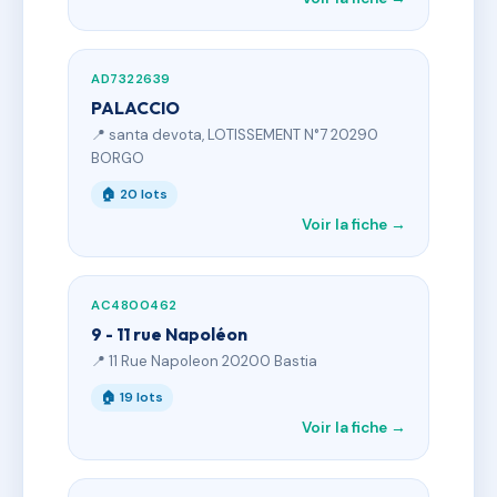
AD7322639
PALACCIO
📍 santa devota, LOTISSEMENT N°7 20290
BORGO
🏠 20 lots
Voir la fiche →
AC4800462
9 - 11 rue Napoléon
📍 11 Rue Napoleon 20200 Bastia
🏠 19 lots
Voir la fiche →