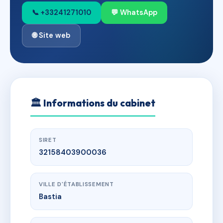
📞 +33241271010
💬 WhatsApp
🌐 Site web
🏛
Informations du cabinet
SIRET
32158403900036
VILLE D'ÉTABLISSEMENT
Bastia