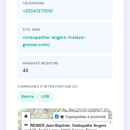
TÉLÉPHONE
+33241271010
SITE WEB
osteopathie-angers-trelaze-
grenier.com/
MANDATS REGISTRE
43
COMMUNES D'INTERVENTION (2)
Bastia
LURI
+
🏘 Copropriétés à proximité
×
−
GRENIER Jean-Baptiste, Ostéopathe Angers
16 Pl. André Leroy, 49000 Angers, France