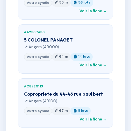
📏 55 m
🏠 56 lots
Autre syndic
Voir la fiche →
AA2567436
5 COLONEL PANAGET
📍 Angers (49000)
📏 64 m
🏠 14 lots
Autre syndic
Voir la fiche →
AC8729113
Copropriete du 44-46 rue paul bert
📍 Angers (49100)
📏 67 m
🏠 8 lots
Autre syndic
Voir la fiche →