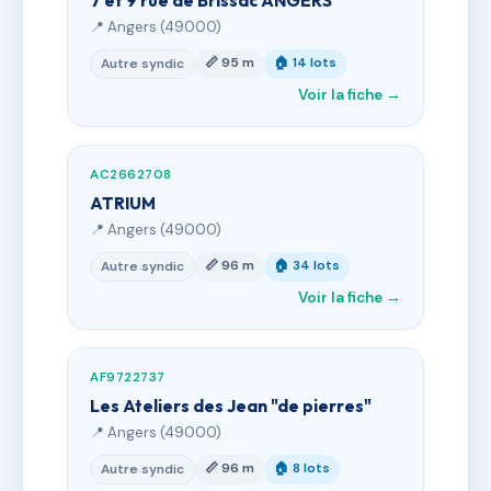
7 et 9 rue de Brissac ANGERS
📍 Angers (49000)
📏 95 m
🏠 14 lots
Autre syndic
Voir la fiche →
AC2662708
ATRIUM
📍 Angers (49000)
📏 96 m
🏠 34 lots
Autre syndic
Voir la fiche →
AF9722737
Les Ateliers des Jean "de pierres"
📍 Angers (49000)
📏 96 m
🏠 8 lots
Autre syndic