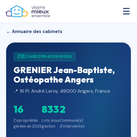
☰
← Annuaire des cabinets
🇫🇷 CAB32158403900036
GRENIER Jean-Baptiste,
Ostéopathe Angers
📍 16 Pl. André Leroy, 49000 Angers, France
16
833
2
Copropriétés
Lots sous
Commune(s)
gérées en 2025
gestion
d'intervention