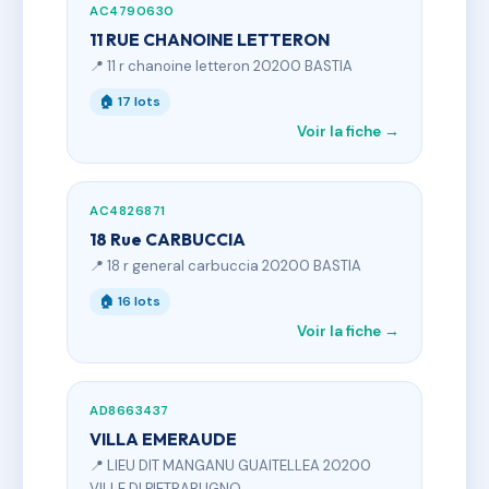
AC4790630
11 RUE CHANOINE LETTERON
📍 11 r chanoine letteron 20200 BASTIA
🏠 17 lots
Voir la fiche →
AC4826871
18 Rue CARBUCCIA
📍 18 r general carbuccia 20200 BASTIA
🏠 16 lots
Voir la fiche →
AD8663437
VILLA EMERAUDE
📍 LIEU DIT MANGANU GUAITELLEA 20200
VILLE DI PIETRABUGNO