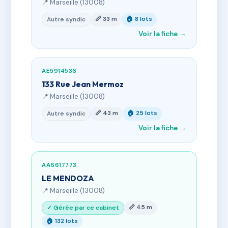
📍 Marseille (13008)
📏 33 m
🏠 8 lots
Autre syndic
Voir la fiche →
AE5914536
133 Rue Jean Mermoz
📍 Marseille (13008)
📏 43 m
🏠 25 lots
Autre syndic
Voir la fiche →
AA6617773
LE MENDOZA
📍 Marseille (13008)
📏 45 m
✓ Gérée par ce cabinet
🏠 132 lots