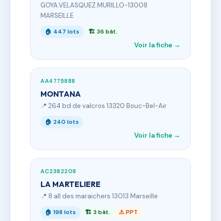
GOYA.VELASQUEZ.MURILLO-13008
MARSEILLE
🏠 447 lots
🏗 36 bât.
Voir la fiche →
AA4775888
MONTANA
📍 264 bd de valcros 13320 Bouc-Bel-Air
🏠 240 lots
Voir la fiche →
AC2382208
LA MARTELIERE
📍 8 all des maraichers 13013 Marseille
🏠 198 lots
🏗 3 bât.
⚠ PPT