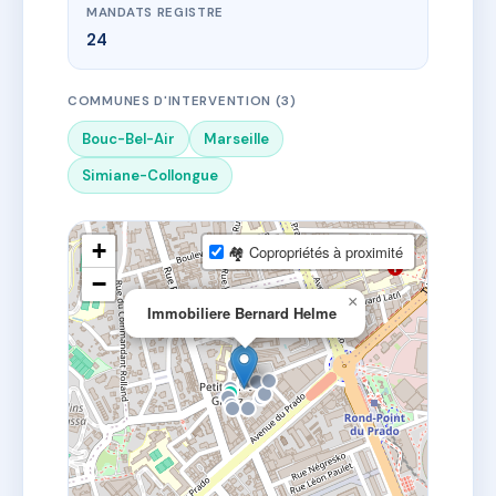
MANDATS REGISTRE
24
COMMUNES D'INTERVENTION (3)
Bouc-Bel-Air
Marseille
Simiane-Collongue
+
🏘 Copropriétés à proximité
−
×
Immobiliere Bernard Helme