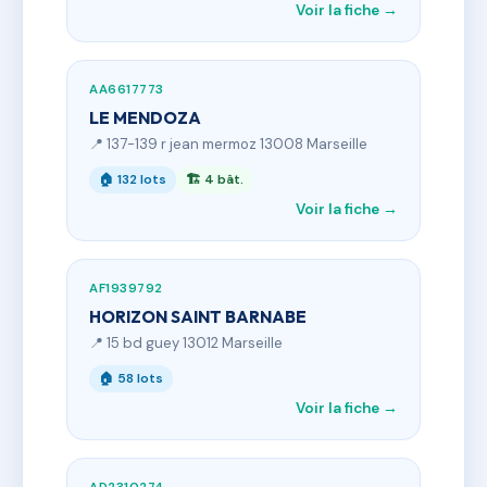
Voir la fiche →
AA6617773
LE MENDOZA
📍 137-139 r jean mermoz 13008 Marseille
🏠 132 lots
🏗 4 bât.
Voir la fiche →
AF1939792
HORIZON SAINT BARNABE
📍 15 bd guey 13012 Marseille
🏠 58 lots
Voir la fiche →