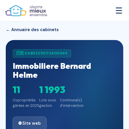
☰
← Annuaire des cabinets
🇫🇷 CAB32253172400043
Immobiliere Bernard
Helme
11
1 199
3
Copropriétés
Lots sous
Commune(s)
gérées en 2025
gestion
d'intervention
🌐 Site web