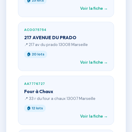
🏠 23 lots
Voir la fiche →
AC0075754
217 AVENUE DU PRADO
📍 217 av du prado 13008 Marseille
🏠 20 lots
Voir la fiche →
AA7776727
Four à Chaux
📍 33 r du four a chaux 13007 Marseille
🏠 12 lots
Voir la fiche →