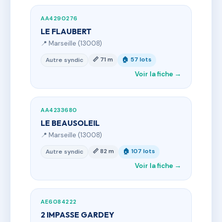
AA4290276
LE FLAUBERT
📍 Marseille (13008)
📏 71 m
🏠 57 lots
Autre syndic
Voir la fiche →
AA4233680
LE BEAUSOLEIL
📍 Marseille (13008)
📏 82 m
🏠 107 lots
Autre syndic
Voir la fiche →
AE6084222
2 IMPASSE GARDEY