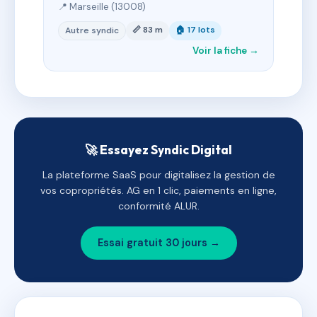
📍 Marseille (13008)
📏 83 m
🏠 17 lots
Autre syndic
Voir la fiche →
🚀 Essayez Syndic Digital
La plateforme SaaS pour digitalisez la gestion de
vos copropriétés. AG en 1 clic, paiements en ligne,
conformité ALUR.
Essai gratuit 30 jours →