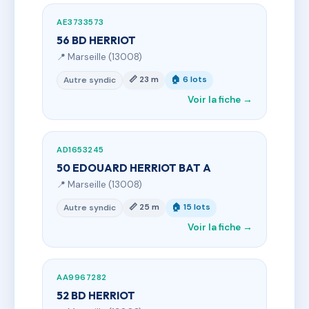
AE3733573
56 BD HERRIOT
📍 Marseille (13008)
📏 23 m
🏠 6 lots
Autre syndic
Voir la fiche →
AD1653245
50 EDOUARD HERRIOT BAT A
📍 Marseille (13008)
📏 25 m
🏠 15 lots
Autre syndic
Voir la fiche →
AA9967282
52 BD HERRIOT