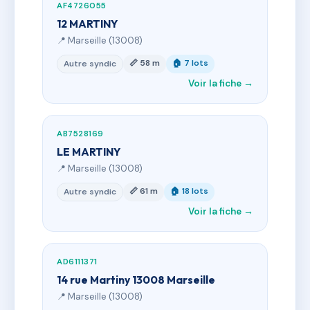
AF4726055
12 MARTINY
📍 Marseille (13008)
📏 58 m
🏠 7 lots
Autre syndic
Voir la fiche →
AB7528169
LE MARTINY
📍 Marseille (13008)
📏 61 m
🏠 18 lots
Autre syndic
Voir la fiche →
AD6111371
14 rue Martiny 13008 Marseille
📍 Marseille (13008)