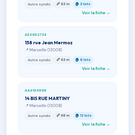
📏 63 m
🏠 3 lots
Autre syndic
Voir la fiche →
AE4962734
158 rue Jean Mermoz
📍 Marseille (13008)
📏 63 m
🏠 6 lots
Autre syndic
Voir la fiche →
AA4194999
14 BIS RUE MARTINY
📍 Marseille (13008)
📏 68 m
🏠 12 lots
Autre syndic
Voir la fiche →