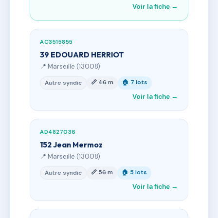
Voir la fiche →
AC3515855
39 EDOUARD HERRIOT
📍 Marseille (13008)
📏 46 m
🏠 7 lots
Autre syndic
Voir la fiche →
AD4827036
152 Jean Mermoz
📍 Marseille (13008)
📏 56 m
🏠 5 lots
Autre syndic
Voir la fiche →