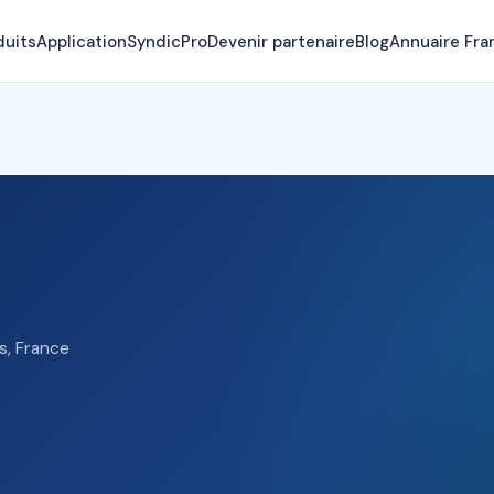
duits
Application
SyndicPro
Devenir partenaire
Blog
Annuaire Fra
is, France