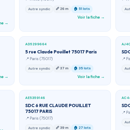
📏 26 m
🏠 51 lots
Autre syndic
Aut
Voir la fiche →
che →
AD5299664
AJ4
5 rue Claude Pouillet 75017 Paris
SDC
📍 Paris (75017)
📍 P
📏 37 m
🏠 35 lots
Autre syndic
Aut
che →
Voir la fiche →
AE5359146
AC4
SDC 6 RUE CLAUDE POUILLET
SDC
75017 PARIS
📍 P
📍 Paris (75017)
Aut
📏 39 m
🏠 27 lots
Autre syndic