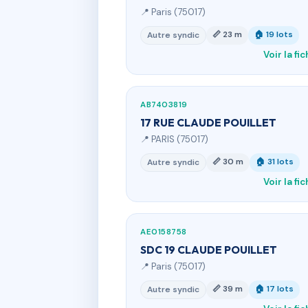
📍 Paris (75017)
📏 23 m
🏠 19 lots
Autre syndic
Voir la fi
AB7403819
17 RUE CLAUDE POUILLET
📍 PARIS (75017)
📏 30 m
🏠 31 lots
Autre syndic
Voir la fi
AE0158758
SDC 19 CLAUDE POUILLET
📍 Paris (75017)
📏 39 m
🏠 17 lots
Autre syndic