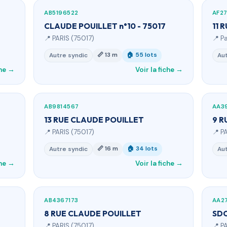
AB5196522
AF2
CLAUDE POUILLET n°10 - 75017
11 
📍 PARIS (75017)
📍 P
📏 13 m
🏠 55 lots
Autre syndic
Aut
che →
Voir la fiche →
AB9814567
AA3
13 RUE CLAUDE POUILLET
9 R
📍 PARIS (75017)
📍 P
📏 16 m
🏠 34 lots
Autre syndic
Aut
che →
Voir la fiche →
AB4367173
AA2
8 RUE CLAUDE POUILLET
SDC
📍 PARIS (75017)
📍 P