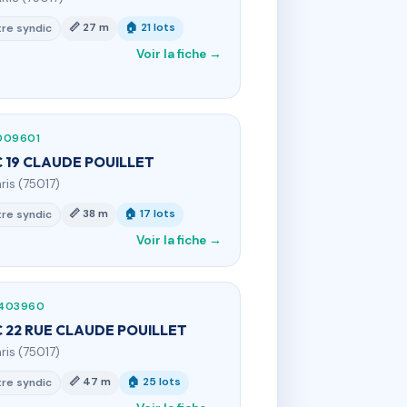
📏 27 m
🏠 21 lots
re syndic
Voir la fiche →
009601
 19 CLAUDE POUILLET
aris (75017)
📏 38 m
🏠 17 lots
re syndic
Voir la fiche →
403960
 22 RUE CLAUDE POUILLET
aris (75017)
📏 47 m
🏠 25 lots
re syndic