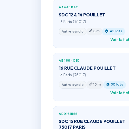
AA4451142
SDC 12 & 14 POUILLET
📍 Paris (75017)
📏 6 m
🏠 49 lots
Autre syndic
Voir la fi
AB4894010
16 RUE CLAUDE POUILLET
📍 Paris (75017)
📏 15 m
🏠 30 lots
Autre syndic
Voir la fi
AD9161555
SDC 15 RUE CLAUDE POUILLET
75017 PARIS