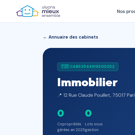
Nos pro
← Annuaire des cabinets
🇫🇷 CAB32544619300022
Immobilier
📍 12 Rue Claude Pouillet, 75017 Par
0
0
Copropriétés
Lots sous
gérées en 2025
gestion