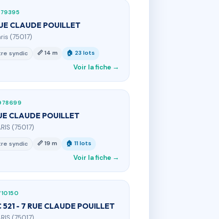
779395
RUE CLAUDE POUILLET
aris (75017)
📏 14 m
🏠 23 lots
re syndic
Voir la fiche →
978699
UE CLAUDE POUILLET
ARIS (75017)
📏 19 m
🏠 11 lots
re syndic
Voir la fiche →
710150
 521 - 7 RUE CLAUDE POUILLET
ARIS (75017)