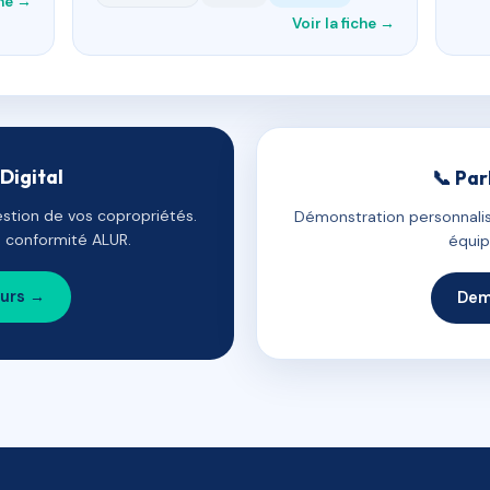
che →
Voir la fiche →
Digital
📞 Par
estion de vos copropriétés.
Démonstration personnalis
e, conformité ALUR.
équip
ours →
Dem