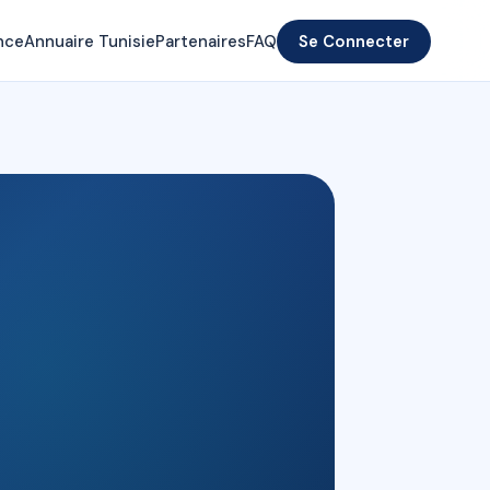
nce
Annuaire Tunisie
Partenaires
FAQ
Se Connecter