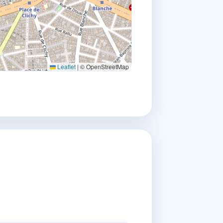
Leaflet
|
© OpenStreetMap