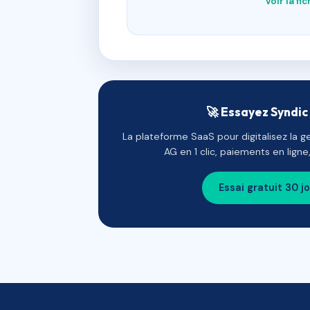
Voir la fi
🚀 Essayez Syndic 
La plateforme SaaS pour digitalisez la g
AG en 1 clic, paiements en lign
Essai gratuit 30 j