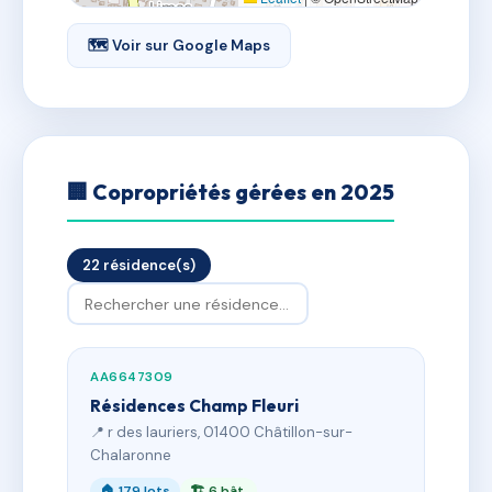
🗺 Voir sur Google Maps
🏢 Copropriétés gérées en 2025
22 résidence(s)
AA6647309
Résidences Champ Fleuri
📍 r des lauriers, 01400 Châtillon-sur-
Chalaronne
🏠 179 lots
🏗 6 bât.