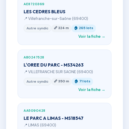
AE8720369
LES CEDRES BLEUS
📍 Villefranche-sur-Saône (69400)
📏 324 m
🏠 265 lots
Autre syndic
Voir la fiche →
AB0247528
L'OREE DU PARC - MS34263
📍 VILLEFRANCHE SUR SAONE (69400)
📏 350 m
🏠 71 lots
Autre syndic
Voir la fiche →
AA5090428
LE PARC A LIMAS - MS18547
📍 LIMAS (69400)