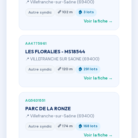
📍 Villefranche-sur-Saône (69400)
📏 102 m
🏠 3 lots
Autre syndic
Voir la fiche →
AA4775961
LES FLORALIES - MS18544
📍 VILLEFRANCHE SUR SAONE (69400)
📏 120 m
🏠 291 lots
Autre syndic
Voir la fiche →
AG5631551
PARC DE LA RONZE
📍 Villefranche-sur-Saône (69400)
📏 174 m
🏠 168 lots
Autre syndic
Voir la fiche →