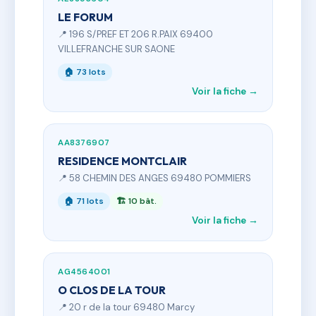
LE FORUM
📍 196 S/PREF ET 206 R.PAIX 69400
VILLEFRANCHE SUR SAONE
🏠 73 lots
Voir la fiche →
AA8376907
RESIDENCE MONTCLAIR
📍 58 CHEMIN DES ANGES 69480 POMMIERS
🏠 71 lots
🏗 10 bât.
Voir la fiche →
AG4564001
O CLOS DE LA TOUR
📍 20 r de la tour 69480 Marcy