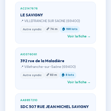
AC2147676
LE SAVIGNY
📍 VILLEFRANCHE SUR SAONE (69400)
📏 74 m
🏠 198 lots
Autre syndic
Voir la fiche →
AI0376061
392 rue de la Maladière
📍 Villefranche-sur-Saône (69400)
📏 83 m
🏠 8 lots
Autre syndic
Voir la fiche →
AA9857210
SDC 507 RUE JEAN MICHEL SAVIGNY