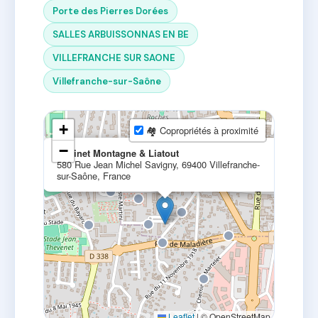
Porte des Pierres Dorées
SALLES ARBUISSONNAS EN BE
VILLEFRANCHE SUR SAONE
Villefranche-sur-Saône
+
🏘 Copropriétés à proximité
×
−
Cabinet Montagne & Liatout
580 Rue Jean Michel Savigny, 69400 Villefranche-
sur-Saône, France
Leaflet
|
© OpenStreetMap