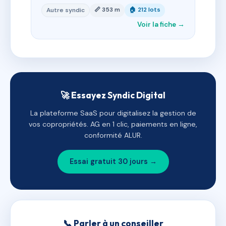
📏 353 m
🏠 212 lots
Autre syndic
Voir la fiche →
🚀 Essayez Syndic Digital
La plateforme SaaS pour digitalisez la gestion de
vos copropriétés. AG en 1 clic, paiements en ligne,
conformité ALUR.
Essai gratuit 30 jours →
📞 Parler à un conseiller