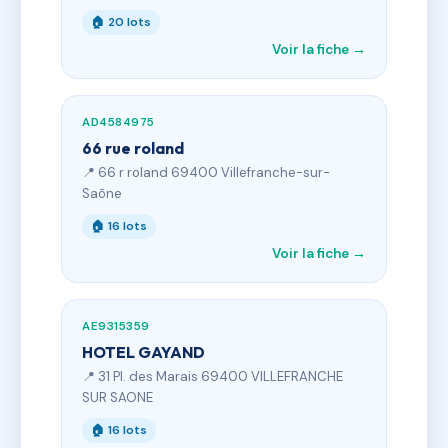
🏠 20 lots
Voir la fiche →
AD4584975
66 rue roland
📍 66 r roland 69400 Villefranche-sur-
Saône
🏠 16 lots
Voir la fiche →
AE9315359
HOTEL GAYAND
📍 31 Pl. des Marais 69400 VILLEFRANCHE
SUR SAONE
🏠 16 lots