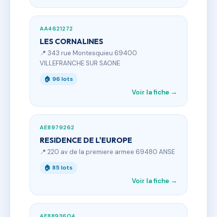
AA4621272
LES CORNALINES
📍 343 rue Montesquieu 69400
VILLEFRANCHE SUR SAONE
🏠 96 lots
Voir la fiche →
AE8979262
RESIDENCE DE L'EUROPE
📍 220 av de la premiere armee 69480 ANSE
🏠 85 lots
Voir la fiche →
AE8893604