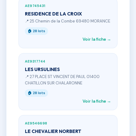
AE9745431
RESIDENCE DE LA CROIX
📍 25 Chemin de la Combe 69480 MORANCE
🏠 28 lots
Voir la fiche →
AE9317744
LES URSULINES
📍 27 PLACE ST VINCENT DE PAUL 01400
CHATILLON SUR CHALARONNE
🏠 28 lots
Voir la fiche →
AE9546698
LE CHEVALIER NORBERT