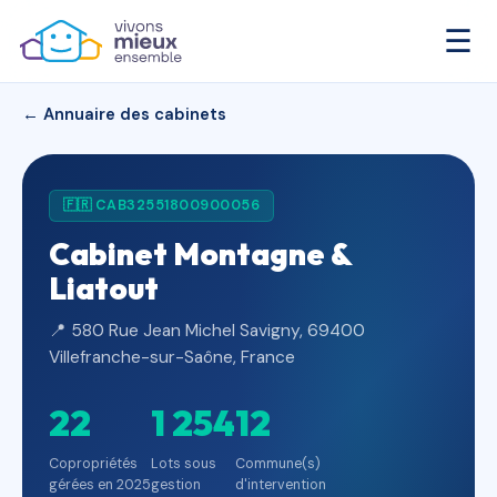
☰
← Annuaire des cabinets
🇫🇷 CAB32551800900056
Cabinet Montagne &
Liatout
📍 580 Rue Jean Michel Savigny, 69400
Villefranche-sur-Saône, France
22
1 254
12
Copropriétés
Lots sous
Commune(s)
gérées en 2025
gestion
d'intervention