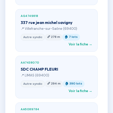
AG4749818
337 rue jean michel savigny
📍 Villefranche-sur-Saône (69400)
📏 278 m
🏠 7 lots
Autre syndic
Voir la fiche →
AA7438070
SDC CHAMP FLEURI
📍 LIMAS (69400)
📏 294 m
🏠 390 lots
Autre syndic
Voir la fiche →
AA5089784