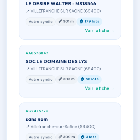
LE DESIRE WALTER - MS18546
📍 VILLEFRANCHE SUR SAONE (69400)
📏 301 m
🏠 179 lots
Autre syndic
Voir la fiche →
AA6576847
SDC LE DOMAINE DES LYS
📍 VILLEFRANCHE SUR SAONE (69400)
📏 303 m
🏠 58 lots
Autre syndic
Voir la fiche →
AG2475770
sans nom
📍 Villefranche-sur-Saône (69400)
📏 309 m
🏠 3 lots
Autre syndic