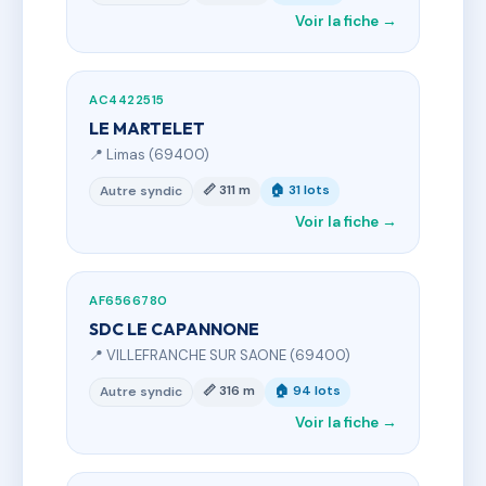
Voir la fiche →
AC4422515
LE MARTELET
📍 Limas (69400)
📏 311 m
🏠 31 lots
Autre syndic
Voir la fiche →
AF6566780
SDC LE CAPANNONE
📍 VILLEFRANCHE SUR SAONE (69400)
📏 316 m
🏠 94 lots
Autre syndic
Voir la fiche →