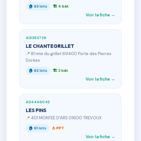
🏠 63 lots
🏗 4 bât.
Voir la fiche →
AI3353729
LE CHANTEGRILLET
📍 81 mte du grillet 69400 Porte des Pierres
Dorées
🏠 62 lots
🏗 2 bât.
Voir la fiche →
AD4446043
LES PINS
📍 401 MONTEE D'ARS 01600 TREVOUX
🏠 61 lots
⚠ PPT
Voir la fiche →