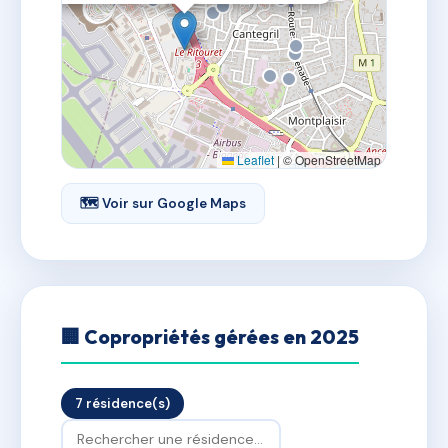
Leaflet
|
© OpenStreetMap
🗺 Voir sur Google Maps
🏢 Copropriétés gérées en 2025
7 résidence(s)