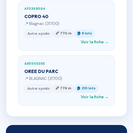
AF3368594
COPRO 40
📍 Blagnac (31700)
📏 770 m
🏠 8 lots
Autre syndic
Voir la fiche →
AB5545355
OREE DU PARC
📍 BLAGNAC (31700)
📏 779 m
🏠 210 lots
Autre syndic
Voir la fiche →