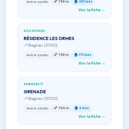
📏 758 m
🏠 201 lots
Autre syndic
Voir la fiche →
AC0410530
RÉSIDENCE LES ORMES
📍 Blagnac (31700)
📏 758 m
🏠 171 lots
Autre syndic
Voir la fiche →
AH8935371
GRENADE
📍 Blagnac (31700)
📏 765 m
🏠 3 lots
Autre syndic
Voir la fiche →