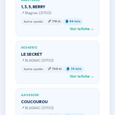
AA9573650
1, 3, 5, BERRY
📍 Blagnac (31700)
📏 719 m
🏠 84 lots
Autre syndic
Voir la fiche →
AE3481512
LE SECRET
📍 BLAGNAC (31700)
📏 749 m
🏠 74 lots
Autre syndic
Voir la fiche →
AA1246289
COUCOUROU
📍 BLAGNAC (31700)