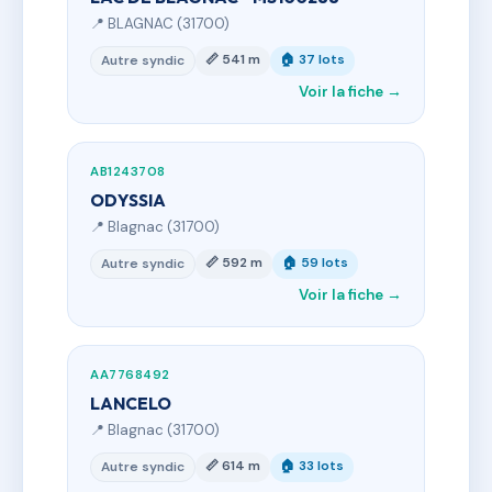
📍 BLAGNAC (31700)
📏 541 m
🏠 37 lots
Autre syndic
Voir la fiche →
AB1243708
ODYSSIA
📍 Blagnac (31700)
📏 592 m
🏠 59 lots
Autre syndic
Voir la fiche →
AA7768492
LANCELO
📍 Blagnac (31700)
📏 614 m
🏠 33 lots
Autre syndic