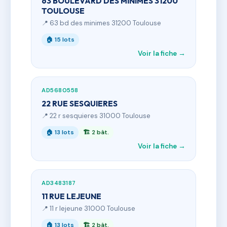
63 BOULEVARD DES MINIMES 31200
TOULOUSE
📍 63 bd des minimes 31200 Toulouse
🏠 15 lots
Voir la fiche →
AD5680558
22 RUE SESQUIERES
📍 22 r sesquieres 31000 Toulouse
🏠 13 lots
🏗 2 bât.
Voir la fiche →
AD3483187
11 RUE LEJEUNE
📍 11 r lejeune 31000 Toulouse
🏠 13 lots
🏗 2 bât.