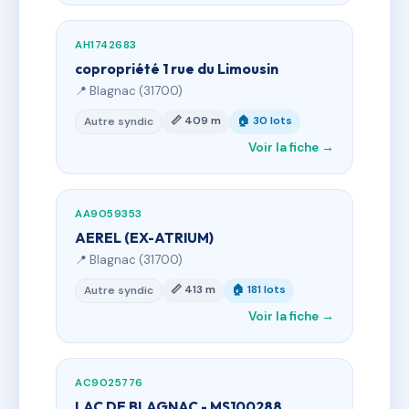
AH1742683
copropriété 1 rue du Limousin
📍 Blagnac (31700)
📏 409 m
🏠 30 lots
Autre syndic
Voir la fiche →
AA9059353
AEREL (EX-ATRIUM)
📍 Blagnac (31700)
📏 413 m
🏠 181 lots
Autre syndic
Voir la fiche →
AC9025776
LAC DE BLAGNAC - MS100288