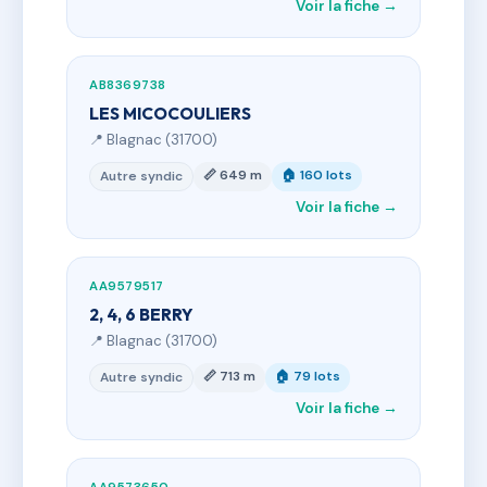
Voir la fiche →
AB8369738
LES MICOCOULIERS
📍 Blagnac (31700)
📏 649 m
🏠 160 lots
Autre syndic
Voir la fiche →
AA9579517
2, 4, 6 BERRY
📍 Blagnac (31700)
📏 713 m
🏠 79 lots
Autre syndic
Voir la fiche →