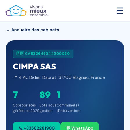
☰
← Annuaire des cabinets
🇫🇷 CAB32646344500030
CIMPA SAS
📍 4 Av. Didier Daurat, 31700 Blagnac, France
7
89
1
Copropriétés
Lots sous
Commune(s)
gérées en 2025
gestion
d'intervention
📞 +33582281900
💬 WhatsApp