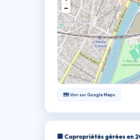
−
🗺 Voir sur Google Maps
🏢 Copropriétés gérées en 