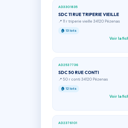
AD3301835
SDC 11 RUE TRIPERIE VIEILLE
📍 11 r triperie vieille 34120 Pézenas
🏠 13 lots
Voir la fi
AD2537736
SDC 50 RUE CONTI
📍 50 r conti 34120 Pézenas
🏠 12 lots
Voir la fi
AD2376101