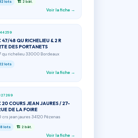
32 lots
🏗 2 bât.
Voir la fiche →
744259
 47/48 QU RICHELIEU & 2 R
TE DES PORTANETS
7 qu richelieu 33000 Bordeaux
22 lots
Voir la fiche →
327269
 20 COURS JEAN JAURES / 27-
RUE DE LA FOIRE
0 crs jean jaures 34120 Pézenas
18 lots
🏗 2 bât.
Voir la fiche →