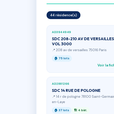
44 résidence(s)
AD3944949
SDC 208-210 AV DE VERSAILLES
VOL 3000
📍 208 av de versailles 75016 Paris
🏠 75 lots
Voir la fi
AD2881266
SDC 14 RUE DE POLOGNE
📍 14 r de pologne 78100 Saint-Germai
en-Laye
🏠 37 lots
🏗 4 bât.