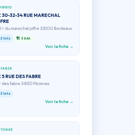
919610
 30-32-34 RUE MARECHAL
FFRE
0 r du marechal joffre 33200 Bordeaux
12 lots
🏗 3 bât.
Voir la fiche →
514628
 5 RUE DES FABRE
 r des fabre 34120 Pézenas
12 lots
Voir la fiche →
670645