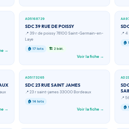
AD5168729
AA9
SDC 39 RUE DE POISSY
SDC
📍 39 r de poissy 78100 Saint-Germain-en-
📍 4
Laye
🏠 
🏠 17 lots
🏗 2 bât.
che →
Voir la fiche →
AD5173265
AD2
EAUX
SDC 23 RUE SAINT JAMES
SDC
SAI
eaux
📍 23 r saint-james 33000 Bordeaux
📍 5
🏠 14 lots
🏠 
che →
Voir la fiche →