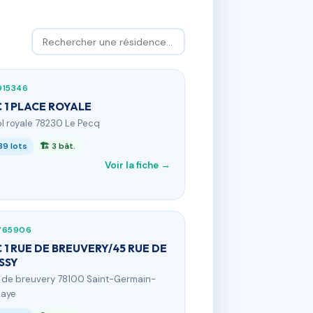
915346
 1 PLACE ROYALE
 pl royale 78230 Le Pecq
39 lots
🏗 3 bât.
Voir la fiche →
765906
 1 RUE DE BREUVERY/45 RUE DE
SSY
 r de breuvery 78100 Saint-Germain-
Laye