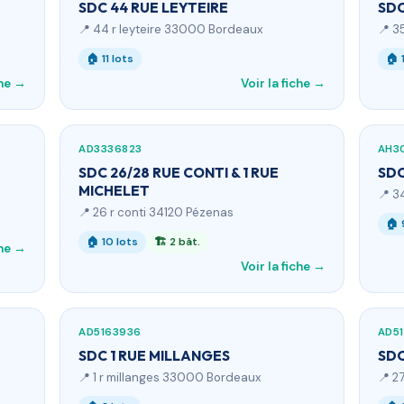
SDC 44 RUE LEYTEIRE
SDC
📍 44 r leyteire 33000 Bordeaux
📍 3
🏠 11 lots
🏠 
che →
Voir la fiche →
AD3336823
AH3
SDC 26/28 RUE CONTI & 1 RUE
SDC
MICHELET
📍 3
📍 26 r conti 34120 Pézenas
🏠 
🏠 10 lots
🏗 2 bât.
che →
Voir la fiche →
AD5163936
AD51
SDC 1 RUE MILLANGES
SDC
📍 1 r millanges 33000 Bordeaux
📍 2