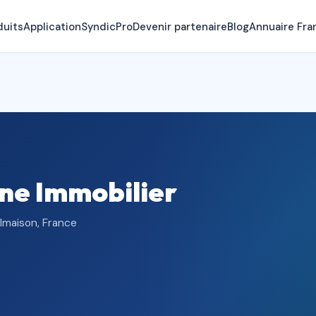
duits
Application
SyndicPro
Devenir partenaire
Blog
Annuaire Fra
ne Immobilier
lmaison, France