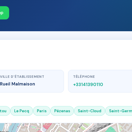
pp
VILLE D'ÉTABLISSEMENT
TÉLÉPHONE
Rueil Malmaison
+33141390110
tou
Le Pecq
Paris
Pézenas
Saint-Cloud
Saint-Germ