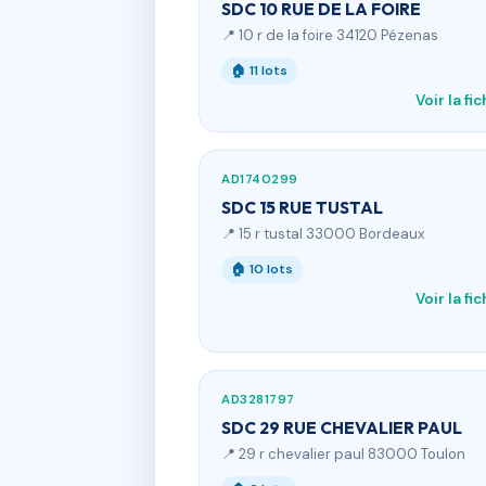
SDC 10 RUE DE LA FOIRE
📍 10 r de la foire 34120 Pézenas
🏠 11 lots
Voir la fi
AD1740299
SDC 15 RUE TUSTAL
📍 15 r tustal 33000 Bordeaux
🏠 10 lots
Voir la fi
AD3281797
SDC 29 RUE CHEVALIER PAUL
📍 29 r chevalier paul 83000 Toulon