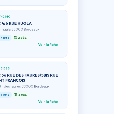
742610
 4/6 RUE HUGLA
 r hugla 33000 Bordeaux
17 lots
🏗 2 bât.
Voir la fiche →
351765
 56 RUE DES FAURES/5BIS RUE
NT FRANCOIS
6 r des faures 33000 Bordeaux
14 lots
🏗 2 bât.
Voir la fiche →