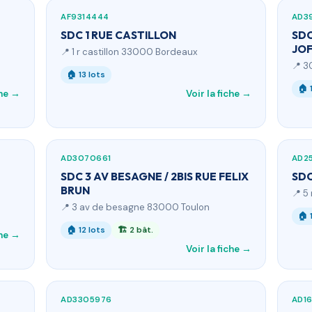
AF9314444
AD3
SDC 1 RUE CASTILLON
SDC
JO
📍 1 r castillon 33000 Bordeaux
📍 3
🏠 13 lots
🏠 
che →
Voir la fiche →
AD3070661
AD2
SDC 3 AV BESAGNE / 2BIS RUE FELIX
SDC
BRUN
📍 5
📍 3 av de besagne 83000 Toulon
🏠 
🏠 12 lots
🏗 2 bât.
che →
Voir la fiche →
AD3305976
AD1