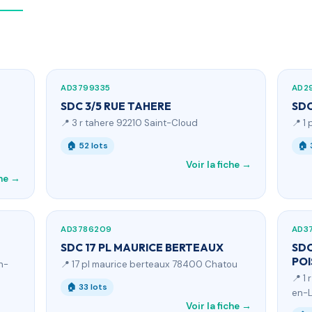
AD3799335
AD2
SDC 3/5 RUE TAHERE
SDC
📍 3 r tahere 92210 Saint-Cloud
📍 1
🏠 52 lots
🏠 
Voir la fiche →
che →
AD3786209
AD3
SDC 17 PL MAURICE BERTEAUX
SDC
POI
n-
📍 17 pl maurice berteaux 78400 Chatou
📍 1
🏠 33 lots
en-
Voir la fiche →