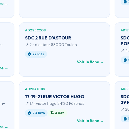
🏠 
che →
AD2952208
AD1
SDC 2 RUE D'ASTOUR
SDC
POR
n-
📍 2 r d'astour 83000 Toulon
📍 4
🏠 22 lots
🏠 
Voir la fiche →
che →
AD2840189
AD3
17-19-21 RUE VICTOR HUGO
SDC
29 
en-
📍 17 r victor hugo 34120 Pézenas
📍 2
🏠 20 lots
🏗 3 bât.
🏠 
Voir la fiche →
che →