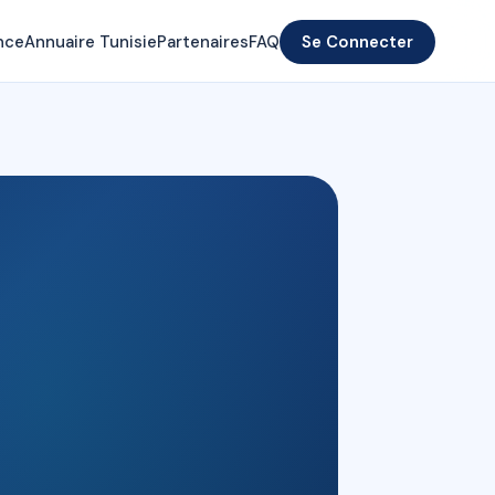
nce
Annuaire Tunisie
Partenaires
FAQ
Se Connecter