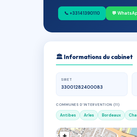
📞 +33141390110
💬 WhatsA
🏛
Informations du cabinet
SIRET
33001282400083
COMMUNES D'INTERVENTION (11)
Antibes
Arles
Bordeaux
Cha
+