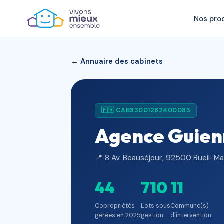
Nos pro
← Annuaire des cabinets
🇫🇷 CAB33001282400083
Agence Guien
📍 8 Av. Beauséjour, 92500 Rueil-Ma
44
710
11
Copropriétés
Lots sous
Commune(s)
gérées en 2025
gestion
d'intervention