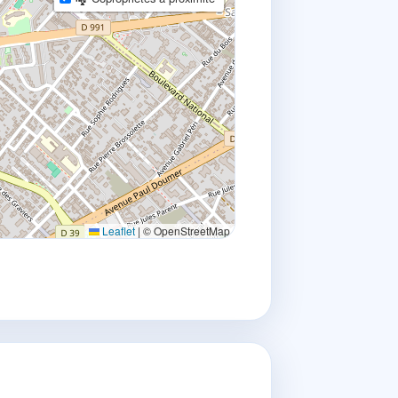
Leaflet
|
© OpenStreetMap