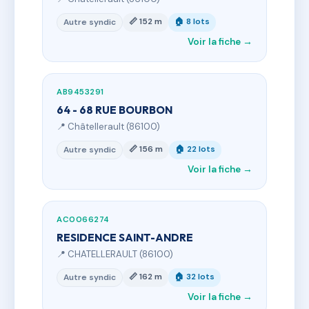
📏 152 m
🏠 8 lots
Autre syndic
Voir la fiche →
AB9453291
64 - 68 RUE BOURBON
📍 Châtellerault (86100)
📏 156 m
🏠 22 lots
Autre syndic
Voir la fiche →
AC0066274
RESIDENCE SAINT-ANDRE
📍 CHATELLERAULT (86100)
📏 162 m
🏠 32 lots
Autre syndic
Voir la fiche →