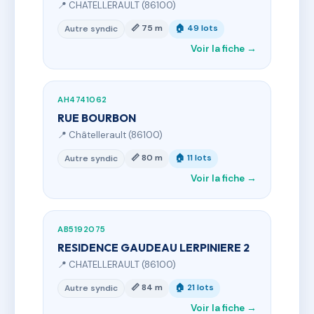
📍 CHATELLERAULT (86100)
📏 75 m
🏠 49 lots
Autre syndic
Voir la fiche →
AH4741062
RUE BOURBON
📍 Châtellerault (86100)
📏 80 m
🏠 11 lots
Autre syndic
Voir la fiche →
AB5192075
RESIDENCE GAUDEAU LERPINIERE 2
📍 CHATELLERAULT (86100)
📏 84 m
🏠 21 lots
Autre syndic
Voir la fiche →