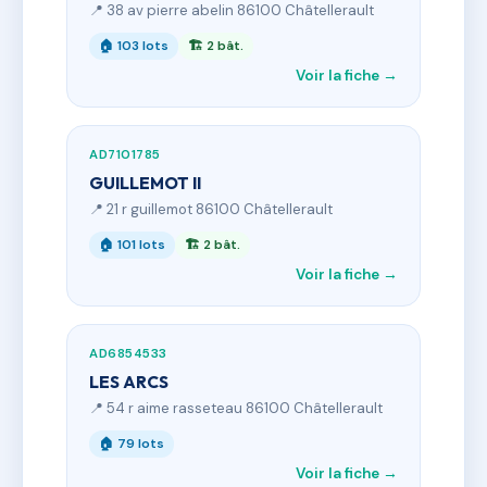
📍 38 av pierre abelin 86100 Châtellerault
🏠 103 lots
🏗 2 bât.
Voir la fiche →
AD7101785
GUILLEMOT II
📍 21 r guillemot 86100 Châtellerault
🏠 101 lots
🏗 2 bât.
Voir la fiche →
AD6854533
LES ARCS
📍 54 r aime rasseteau 86100 Châtellerault
🏠 79 lots
Voir la fiche →