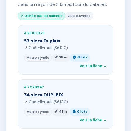
dans un rayon de 3 km autour du cabinet.
✓ Gérée par ce cabinet
Autre syndic
AG6162929
57 place Dupleix
📍 Châtellerault (86100)
📏 28 m
🏠 6 lots
Autre syndic
Voir la fiche →
AI7028947
34 place DUPLEIX
📍 Châtellerault (86100)
📏 41 m
🏠 6 lots
Autre syndic
Voir la fiche →