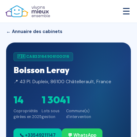
☰
← Annuaire des cabinets
🇫🇷 CAB33164906100016
Boisson Leray
📍 43 Pl. Dupleix, 86100 Châtellerault, France
14
1 304
1
Copropriétés
Lots sous
Commune(s)
gérées en 2025
gestion
d'intervention
📞 +33549211147
💬 WhatsApp