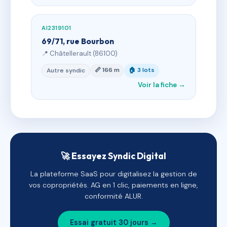
AI2319101
69/71, rue Bourbon
📍 Châtellerault (86100)
📏 166 m
🏠 3 lots
Autre syndic
Voir la fiche →
🚀 Essayez Syndic Digital
La plateforme SaaS pour digitalisez la gestion de
vos copropriétés. AG en 1 clic, paiements en ligne,
conformité ALUR.
Essai gratuit 30 jours →