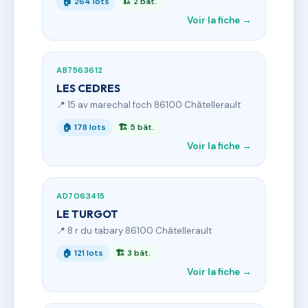
🏠 264 lots
🏗 2 bât.
Voir la fiche →
AB7563612
LES CEDRES
📍 15 av marechal foch 86100 Châtellerault
🏠 178 lots
🏗 5 bât.
Voir la fiche →
AD7063415
LE TURGOT
📍 8 r du tabary 86100 Châtellerault
🏠 121 lots
🏗 3 bât.
Voir la fiche →