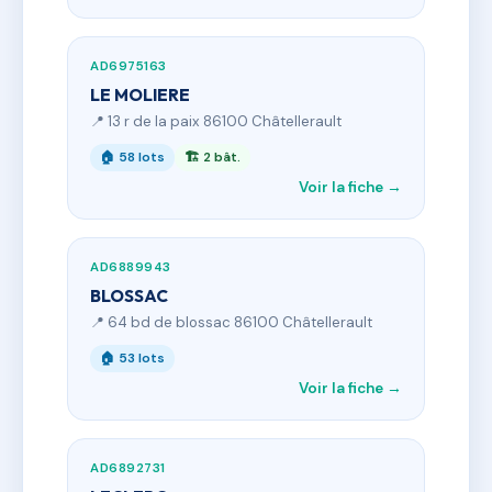
AD6975163
LE MOLIERE
📍 13 r de la paix 86100 Châtellerault
🏠 58 lots
🏗 2 bât.
Voir la fiche →
AD6889943
BLOSSAC
📍 64 bd de blossac 86100 Châtellerault
🏠 53 lots
Voir la fiche →
AD6892731