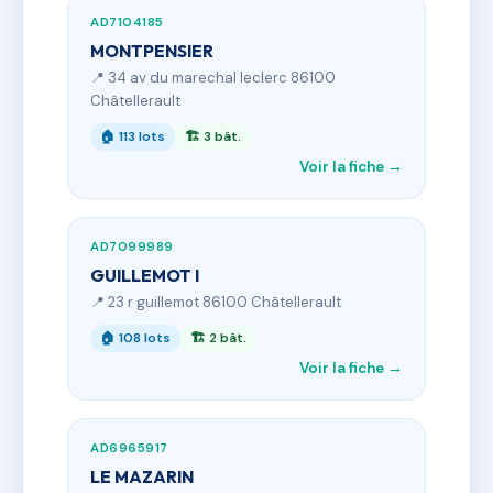
AD7104185
MONTPENSIER
📍 34 av du marechal leclerc 86100
Châtellerault
🏠 113 lots
🏗 3 bât.
Voir la fiche →
AD7099989
GUILLEMOT I
📍 23 r guillemot 86100 Châtellerault
🏠 108 lots
🏗 2 bât.
Voir la fiche →
AD6965917
LE MAZARIN