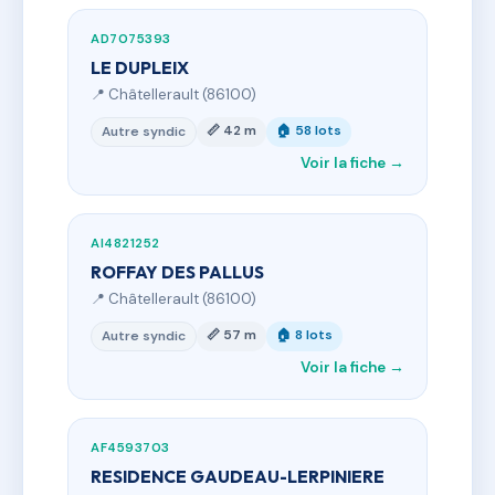
AD7075393
LE DUPLEIX
📍 Châtellerault (86100)
📏 42 m
🏠 58 lots
Autre syndic
Voir la fiche →
AI4821252
ROFFAY DES PALLUS
📍 Châtellerault (86100)
📏 57 m
🏠 8 lots
Autre syndic
Voir la fiche →
AF4593703
RESIDENCE GAUDEAU-LERPINIERE