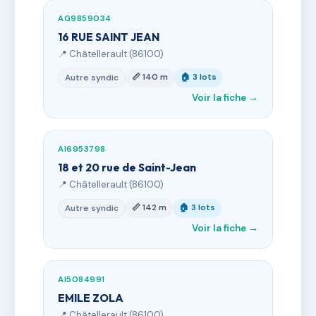
AG9859034
16 RUE SAINT JEAN
📍 Châtellerault (86100)
📏 140 m
🏠 3 lots
Autre syndic
Voir la fiche →
AI6953798
18 et 20 rue de Saint-Jean
📍 Châtellerault (86100)
📏 142 m
🏠 3 lots
Autre syndic
Voir la fiche →
AI5084991
EMILE ZOLA
📍 Châtellerault (86100)