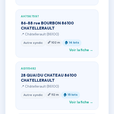
AH7567597
86-88 rue BOURBON 86100
CHATELLERAULT
📍 Châtellerault (86100)
📏 102 m
🏠 14 lots
Autre syndic
Voir la fiche →
AI3115482
28 QUAI DU CHATEAU 86100
CHATELLERAULT
📍 Châtellerault (86100)
📏 112 m
🏠 15 lots
Autre syndic
Voir la fiche →