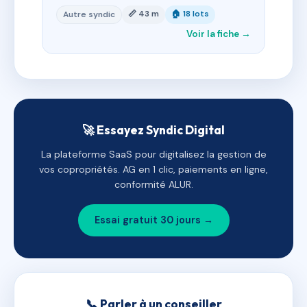
📏 43 m
🏠 18 lots
Autre syndic
Voir la fiche →
🚀 Essayez Syndic Digital
La plateforme SaaS pour digitalisez la gestion de
vos copropriétés. AG en 1 clic, paiements en ligne,
conformité ALUR.
Essai gratuit 30 jours →
📞 Parler à un conseiller