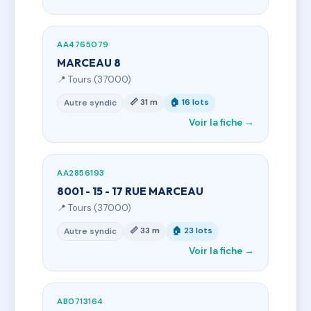
AA4765079
MARCEAU 8
📍 Tours (37000)
📏 31 m
🏠 16 lots
Autre syndic
Voir la fiche →
AA2856193
8001 - 15 - 17 RUE MARCEAU
📍 Tours (37000)
📏 33 m
🏠 23 lots
Autre syndic
Voir la fiche →
AB0713164