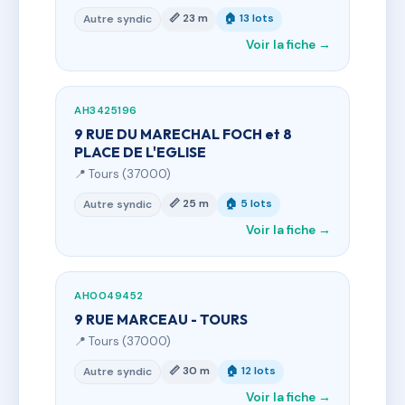
📏 23 m
🏠 13 lots
Autre syndic
Voir la fiche →
AH3425196
9 RUE DU MARECHAL FOCH et 8
PLACE DE L'EGLISE
📍 Tours (37000)
📏 25 m
🏠 5 lots
Autre syndic
Voir la fiche →
AH0049452
9 RUE MARCEAU - TOURS
📍 Tours (37000)
📏 30 m
🏠 12 lots
Autre syndic
Voir la fiche →