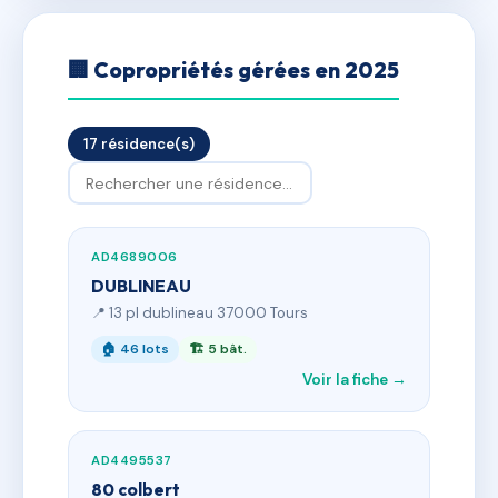
🏢 Copropriétés gérées en 2025
17 résidence(s)
AD4689006
DUBLINEAU
📍 13 pl dublineau 37000 Tours
🏠 46 lots
🏗 5 bât.
Voir la fiche →
AD4495537
80 colbert