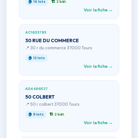
🏠 14 lots
🏗 2 bât.
Voir la fiche →
AC1633783
30 RUE DU COMMERCE
📍 30 r du commerce 37000 Tours
🏠 12 lots
Voir la fiche →
AD4496527
50 COLBERT
📍 50 r colbert 37000 Tours
🏠 8 lots
🏗 2 bât.
Voir la fiche →