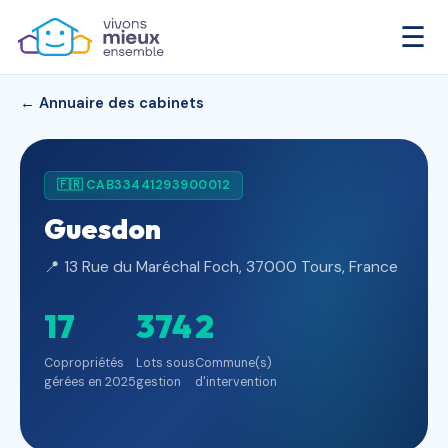
☰
← Annuaire des cabinets
🇫🇷 CAB33441293900012
Guesdon
📍 13 Rue du Maréchal Foch, 37000 Tours, France
17
374
2
Copropriétés
Lots sous
Commune(s)
gérées en 2025
gestion
d'intervention