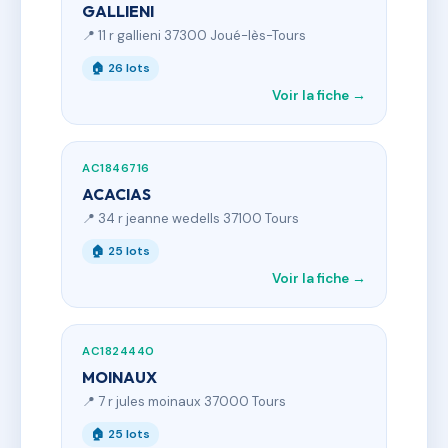
GALLIENI
📍 11 r gallieni 37300 Joué-lès-Tours
🏠 26 lots
Voir la fiche →
AC1846716
ACACIAS
📍 34 r jeanne wedells 37100 Tours
🏠 25 lots
Voir la fiche →
AC1824440
MOINAUX
📍 7 r jules moinaux 37000 Tours
🏠 25 lots