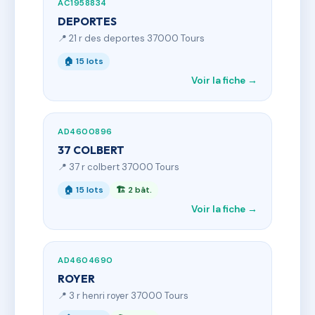
AC1958834
DEPORTES
📍 21 r des deportes 37000 Tours
🏠 15 lots
Voir la fiche →
AD4600896
37 COLBERT
📍 37 r colbert 37000 Tours
🏠 15 lots
🏗 2 bât.
Voir la fiche →
AD4604690
ROYER
📍 3 r henri royer 37000 Tours