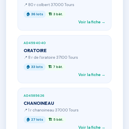
📍 80 r colbert 37000 Tours
🏠 36 lots
🏗 3 bât.
Voir la fiche →
AD4594040
ORATOIRE
📍 8 r de l'oratoire 37100 Tours
🏠 33 lots
🏗 7 bât.
Voir la fiche →
AD4585626
CHANOINEAU
📍 1 r chanoineau 37000 Tours
🏠 27 lots
🏗 5 bât.
Voir la fiche →