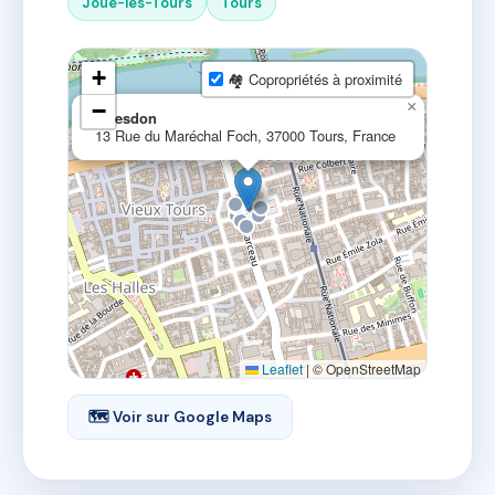
Joué-lès-Tours
Tours
+
🏘 Copropriétés à proximité
−
×
Guesdon
13 Rue du Maréchal Foch, 37000 Tours, France
Leaflet
|
© OpenStreetMap
🗺 Voir sur Google Maps