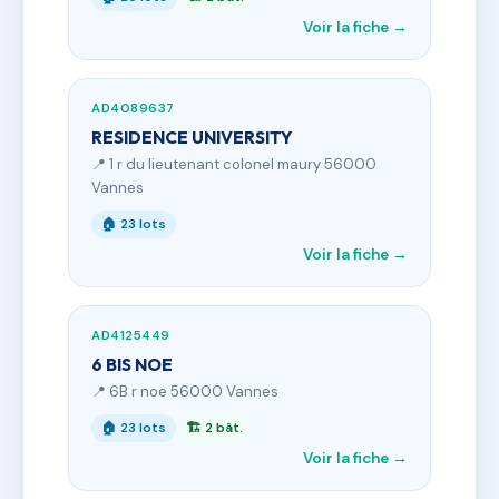
Voir la fiche →
AD4089637
RESIDENCE UNIVERSITY
📍 1 r du lieutenant colonel maury 56000
Vannes
🏠 23 lots
Voir la fiche →
AD4125449
6 BIS NOE
📍 6B r noe 56000 Vannes
🏠 23 lots
🏗 2 bât.
Voir la fiche →