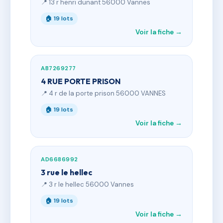
📍 13 r henri dunant 56000 Vannes
🏠 19 lots
Voir la fiche →
AB7269277
4 RUE PORTE PRISON
📍 4 r de la porte prison 56000 VANNES
🏠 19 lots
Voir la fiche →
AD6686992
3 rue le hellec
📍 3 r le hellec 56000 Vannes
🏠 19 lots
Voir la fiche →