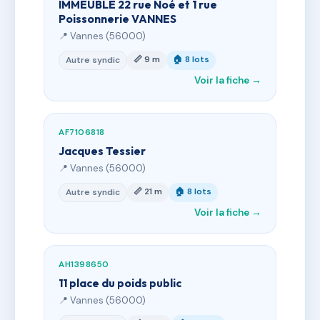
IMMEUBLE 22 rue Noé et 1 rue
Poissonnerie VANNES
📍 Vannes (56000)
📏 9 m
🏠 8 lots
Autre syndic
Voir la fiche →
AF7106818
Jacques Tessier
📍 Vannes (56000)
📏 21 m
🏠 8 lots
Autre syndic
Voir la fiche →
AH1398650
11 place du poids public
📍 Vannes (56000)