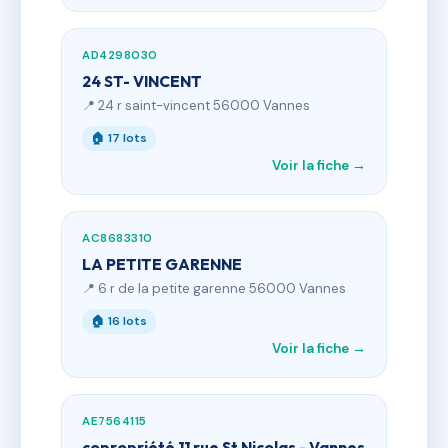
AD4298030
24 ST- VINCENT
📍 24 r saint-vincent 56000 Vannes
🏠 17 lots
Voir la fiche →
AC8683310
LA PETITE GARENNE
📍 6 r de la petite garenne 56000 Vannes
🏠 16 lots
Voir la fiche →
AE7564115
copropriété 11 rue St Nicolas - Vannes