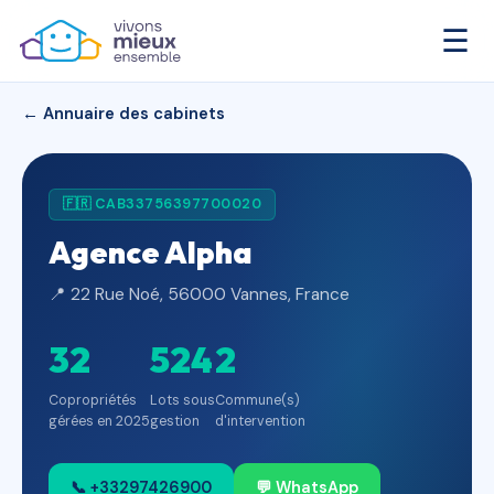
☰
← Annuaire des cabinets
🇫🇷 CAB33756397700020
Agence Alpha
📍 22 Rue Noé, 56000 Vannes, France
32
524
2
Copropriétés
Lots sous
Commune(s)
gérées en 2025
gestion
d'intervention
📞 +33297426900
💬 WhatsApp