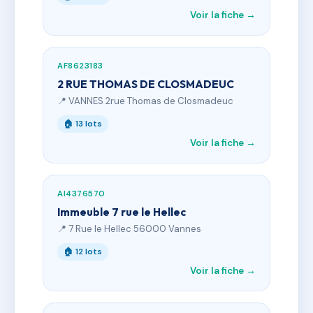
Voir la fiche →
AF8623183
2 RUE THOMAS DE CLOSMADEUC
📍 VANNES 2rue Thomas de Closmadeuc
🏠 13 lots
Voir la fiche →
AI4376570
Immeuble 7 rue le Hellec
📍 7 Rue le Hellec 56000 Vannes
🏠 12 lots
Voir la fiche →