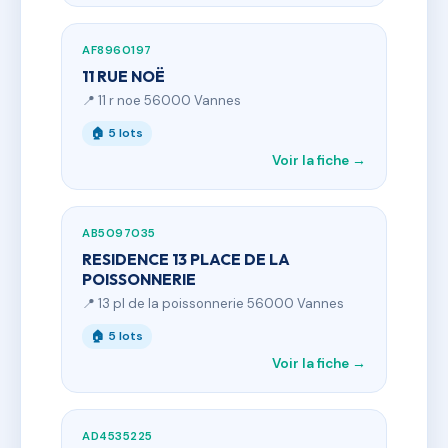
AF8960197
11 RUE NOË
📍 11 r noe 56000 Vannes
🏠 5 lots
Voir la fiche →
AB5097035
RESIDENCE 13 PLACE DE LA
POISSONNERIE
📍 13 pl de la poissonnerie 56000 Vannes
🏠 5 lots
Voir la fiche →
AD4535225