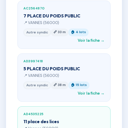
AC2564870
7 PLACE DU POIDS PUBLIC
📍 VANNES (56000)
📏 33 m
🏠 4 lots
Autre syndic
Voir la fiche →
AD3997418
5 PLACE DU POIDS PUBLIC
📍 VANNES (56000)
📏 38 m
🏠 15 lots
Autre syndic
Voir la fiche →
AD4535225
11 place des lices