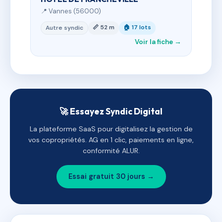
📍 Vannes (56000)
📏 52 m
🏠 17 lots
Autre syndic
Voir la fiche →
🚀 Essayez Syndic Digital
La plateforme SaaS pour digitalisez la gestion de
vos copropriétés. AG en 1 clic, paiements en ligne,
conformité ALUR.
Essai gratuit 30 jours →