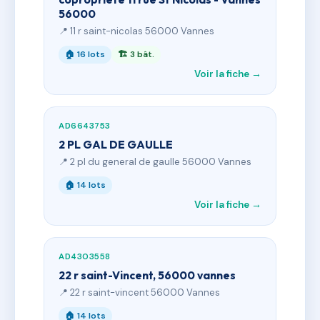
56000
📍 11 r saint-nicolas 56000 Vannes
🏠 16 lots
🏗 3 bât.
Voir la fiche →
AD6643753
2 PL GAL DE GAULLE
📍 2 pl du general de gaulle 56000 Vannes
🏠 14 lots
Voir la fiche →
AD4303558
22 r saint-Vincent, 56000 vannes
📍 22 r saint-vincent 56000 Vannes
🏠 14 lots