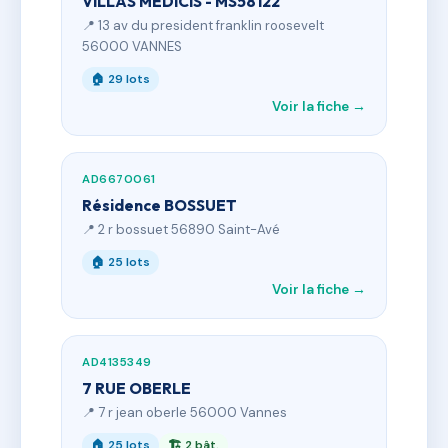
VILLAS MEDICIS - MS58122
📍 13 av du president franklin roosevelt
56000 VANNES
🏠 29 lots
Voir la fiche →
AD6670061
Résidence BOSSUET
📍 2 r bossuet 56890 Saint-Avé
🏠 25 lots
Voir la fiche →
AD4135349
7 RUE OBERLE
📍 7 r jean oberle 56000 Vannes
🏠 25 lots
🏗 2 bât.