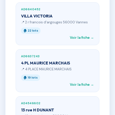
AD6640452
VILLA VICTORIA
📍 2 r francois d'argouges 56000 Vannes
🏠 22 lots
Voir la fiche →
AD6637243
4 PL MAURICE MARCHAIS
📍 4 PLACE MAURICE MARCHAIS
🏠 19 lots
Voir la fiche →
AD4546602
13 rue H DUNANT