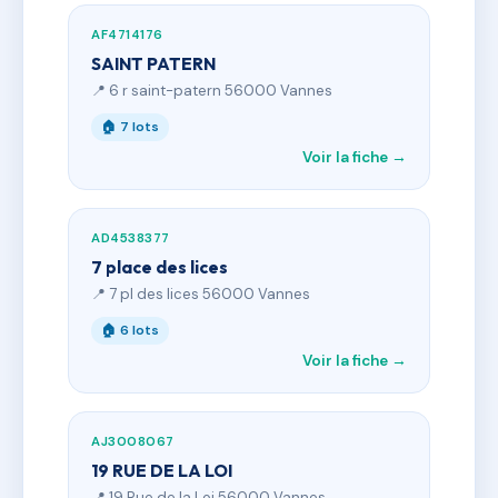
AF4714176
SAINT PATERN
📍 6 r saint-patern 56000 Vannes
🏠 7 lots
Voir la fiche →
AD4538377
7 place des lices
📍 7 pl des lices 56000 Vannes
🏠 6 lots
Voir la fiche →
AJ3008067
19 RUE DE LA LOI
📍 19 Rue de la Loi 56000 Vannes