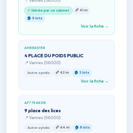
📍 Vannes (56000)
📏 41 m
✓ Gérée par ce cabinet
🏠 5 lots
Voir la fiche →
AH9830159
4 PLACE DU POIDS PUBLIC
📍 Vannes (56000)
📏 42 m
🏠 2 lots
Autre syndic
Voir la fiche →
AF7754609
9 place des lices
📍 Vannes (56000)
📏 44 m
🏠 8 lots
Autre syndic