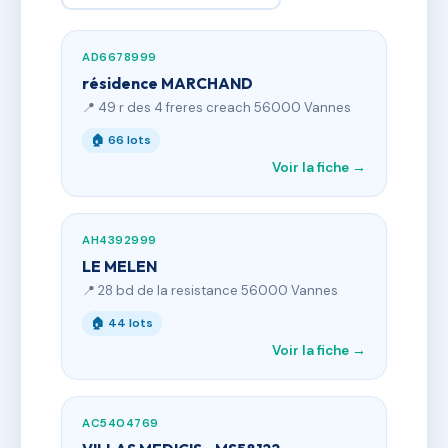
AD6678999
résidence MARCHAND
📍 49 r des 4 freres creach 56000 Vannes
🏠 66 lots
Voir la fiche →
AH4392999
LE MELEN
📍 28 bd de la resistance 56000 Vannes
🏠 44 lots
Voir la fiche →
AC5404769