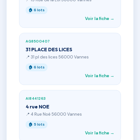
🏠 6 lots
Voir la fiche →
AG8500407
31 PLACE DES LICES
📍 31 pl des lices 56000 Vannes
🏠 6 lots
Voir la fiche →
AI8441263
4 rue NOE
📍 4 Rue Noé 56000 Vannes
🏠 5 lots
Voir la fiche →