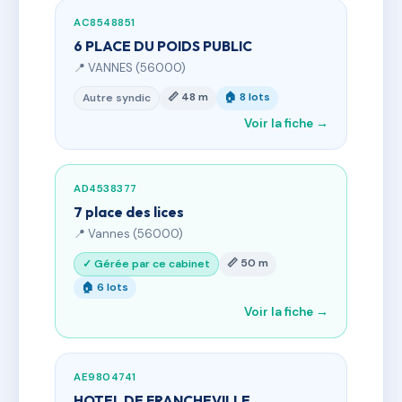
AC8548851
6 PLACE DU POIDS PUBLIC
📍 VANNES (56000)
📏 48 m
🏠 8 lots
Autre syndic
Voir la fiche →
AD4538377
7 place des lices
📍 Vannes (56000)
📏 50 m
✓ Gérée par ce cabinet
🏠 6 lots
Voir la fiche →
AE9804741
HOTEL DE FRANCHEVILLE