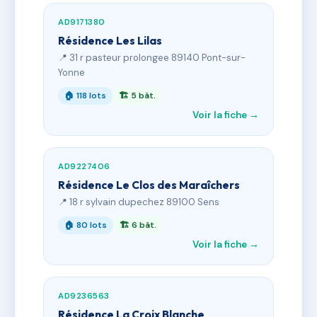
AD9171380
Résidence Les Lilas
📍 31 r pasteur prolongee 89140 Pont-sur-
Yonne
🏠 118 lots
🏗 5 bât.
Voir la fiche →
AD9227406
Résidence Le Clos des Maraîchers
📍 18 r sylvain dupechez 89100 Sens
🏠 80 lots
🏗 6 bât.
Voir la fiche →
AD9236563
Résidence La Croix Blanche