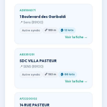
AE8596371
1 Boulevard des Garibaldi
📍 Sens (89100)
📏 189 m
🏠 12 lots
Autre syndic
Voir la fiche →
AB3351251
SDC VILLA PASTEUR
📍 SENS (89100)
📏 193 m
🏠 66 lots
Autre syndic
Voir la fiche →
AF2220002
14 RUE PASTEUR