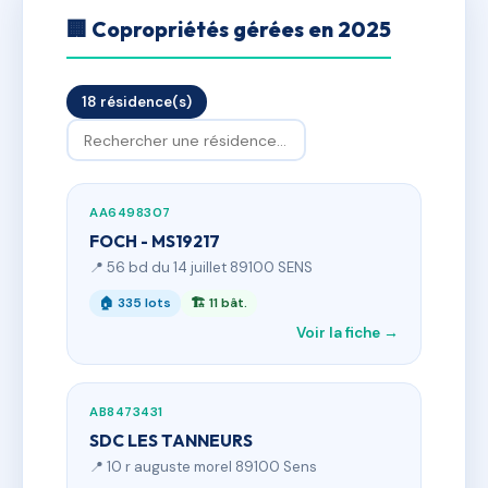
🏢 Copropriétés gérées en 2025
18 résidence(s)
AA6498307
FOCH - MS19217
📍 56 bd du 14 juillet 89100 SENS
🏠 335 lots
🏗 11 bât.
Voir la fiche →
AB8473431
SDC LES TANNEURS
📍 10 r auguste morel 89100 Sens