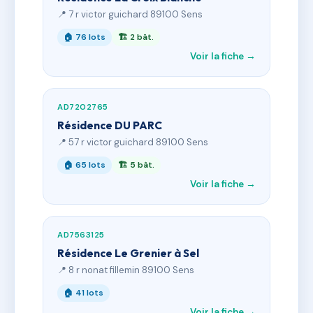
📍 7 r victor guichard 89100 Sens
🏠 76 lots
🏗 2 bât.
Voir la fiche →
AD7202765
Résidence DU PARC
📍 57 r victor guichard 89100 Sens
🏠 65 lots
🏗 5 bât.
Voir la fiche →
AD7563125
Résidence Le Grenier à Sel
📍 8 r nonat fillemin 89100 Sens
🏠 41 lots
Voir la fiche →