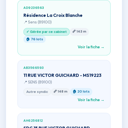
AD9236563
Résidence La Croix Blanche
📍 Sens (89100)
📏 143 m
✓ Gérée par ce cabinet
🏠 76 lots
Voir la fiche →
AB3566593
11 RUE VICTOR GUICHARD - MS19223
📍 SENS (89100)
📏 148 m
🏠 20 lots
Autre syndic
Voir la fiche →
AH6256812