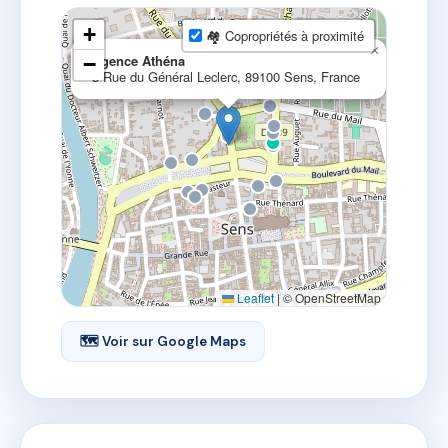
+
🏘 Copropriétés à proximité
×
Agence Athéna
−
3 Rue du Général Leclerc, 89100 Sens, France
Leaflet
|
© OpenStreetMap
🗺 Voir sur Google Maps