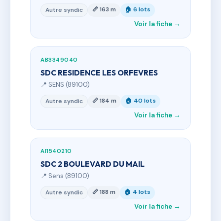
📏 163 m
🏠 6 lots
Autre syndic
Voir la fiche →
AB3349040
SDC RESIDENCE LES ORFEVRES
📍 SENS (89100)
📏 184 m
🏠 40 lots
Autre syndic
Voir la fiche →
AI1540210
SDC 2 BOULEVARD DU MAIL
📍 Sens (89100)
📏 188 m
🏠 4 lots
Autre syndic
Voir la fiche →