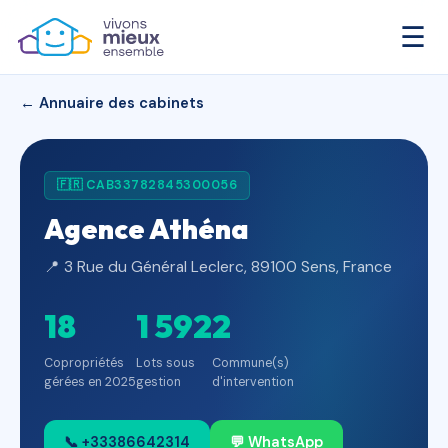
☰
← Annuaire des cabinets
🇫🇷 CAB33782845300056
Agence Athéna
📍 3 Rue du Général Leclerc, 89100 Sens, France
18
1 592
2
Copropriétés
Lots sous
Commune(s)
gérées en 2025
gestion
d'intervention
📞 +33386642314
💬 WhatsApp