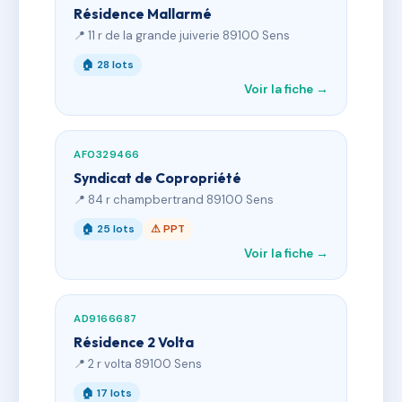
Résidence Mallarmé
📍 11 r de la grande juiverie 89100 Sens
🏠 28 lots
Voir la fiche →
AF0329466
Syndicat de Copropriété
📍 84 r champbertrand 89100 Sens
🏠 25 lots
⚠ PPT
Voir la fiche →
AD9166687
Résidence 2 Volta
📍 2 r volta 89100 Sens
🏠 17 lots