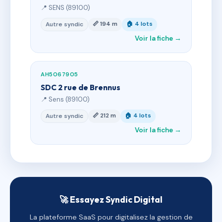
📍 SENS (89100)
📏 194 m
🏠 4 lots
Autre syndic
Voir la fiche →
AH5067905
SDC 2 rue de Brennus
📍 Sens (89100)
📏 212 m
🏠 4 lots
Autre syndic
Voir la fiche →
🚀 Essayez Syndic Digital
La plateforme SaaS pour digitalisez la gestion de