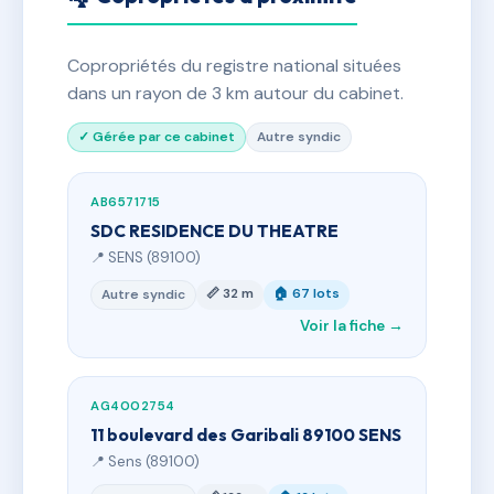
Copropriétés du registre national situées
dans un rayon de 3 km autour du cabinet.
✓ Gérée par ce cabinet
Autre syndic
AB6571715
SDC RESIDENCE DU THEATRE
📍 SENS (89100)
📏 32 m
🏠 67 lots
Autre syndic
Voir la fiche →
AG4002754
11 boulevard des Garibali 89100 SENS
📍 Sens (89100)