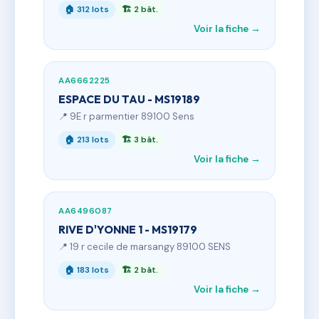
🏠 312 lots
🏗 2 bât.
Voir la fiche →
AA6662225
ESPACE DU TAU - MS19189
📍 9E r parmentier 89100 Sens
🏠 213 lots
🏗 3 bât.
Voir la fiche →
AA6496087
RIVE D'YONNE 1 - MS19179
📍 19 r cecile de marsangy 89100 SENS
🏠 183 lots
🏗 2 bât.
Voir la fiche →