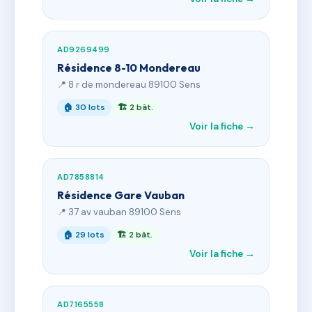
AD9269499
Résidence 8-10 Mondereau
📍 8 r de mondereau 89100 Sens
🏠 30 lots
🏗 2 bât.
Voir la fiche →
AD7858814
Résidence Gare Vauban
📍 37 av vauban 89100 Sens
🏠 29 lots
🏗 2 bât.
Voir la fiche →
AD7165558