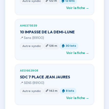
📏 122 m
🏠 12 lots
Autre syndic
Voir la fiche →
AH6375539
10 IMPASSE DE LA DEMI-LUNE
📍 Sens (89100)
📏 126 m
🏠 30 lots
Autre syndic
Voir la fiche →
AE0662908
SDC 7 PLACE JEAN JAURES
📍 SENS (89100)
📏 142 m
🏠 8 lots
Autre syndic
Voir la fiche →