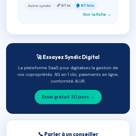
📏 67 m
🏠 67 lots
Autre syndic
Voir la fiche →
🚀 Essayez Syndic Digital
La plateforme SaaS pour digitalisez la gestion de
vos copropriétés. AG en 1 clic, paiements en ligne,
conformité ALUR.
Essai gratuit 30 jours →
📞 Parler à un conseiller