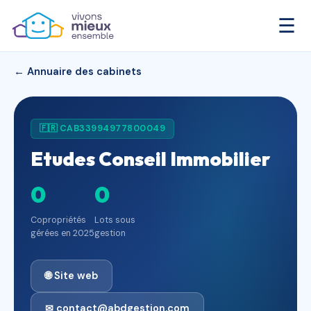
☰
← Annuaire des cabinets
🇫🇷 CAB33994977800049
Etudes Conseil Immobilier
0
0
Copropriétés
Lots sous
gérées en 2025
gestion
🌐 Site web
✉ contact@abdgestion.com