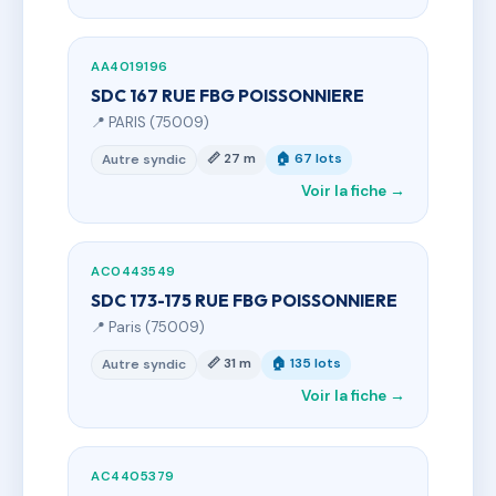
AA4019196
SDC 167 RUE FBG POISSONNIERE
📍 PARIS (75009)
📏 27 m
🏠 67 lots
Autre syndic
Voir la fiche →
AC0443549
SDC 173-175 RUE FBG POISSONNIERE
📍 Paris (75009)
📏 31 m
🏠 135 lots
Autre syndic
Voir la fiche →
AC4405379