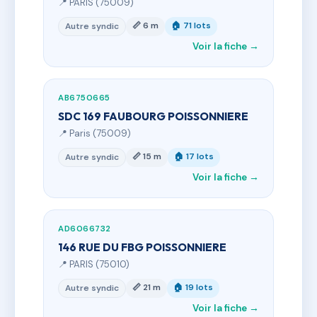
📍 PARIS (75009)
📏 6 m
🏠 71 lots
Autre syndic
Voir la fiche →
AB6750665
SDC 169 FAUBOURG POISSONNIERE
📍 Paris (75009)
📏 15 m
🏠 17 lots
Autre syndic
Voir la fiche →
AD6066732
146 RUE DU FBG POISSONNIERE
📍 PARIS (75010)
📏 21 m
🏠 19 lots
Autre syndic
Voir la fiche →