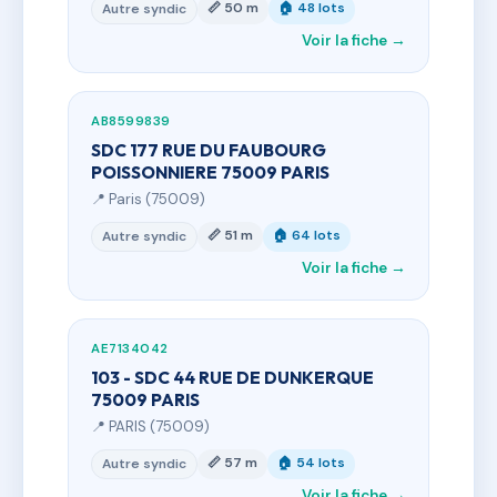
📏 50 m
🏠 48 lots
Autre syndic
Voir la fiche →
AB8599839
SDC 177 RUE DU FAUBOURG
POISSONNIERE 75009 PARIS
📍 Paris (75009)
📏 51 m
🏠 64 lots
Autre syndic
Voir la fiche →
AE7134042
103 - SDC 44 RUE DE DUNKERQUE
75009 PARIS
📍 PARIS (75009)
📏 57 m
🏠 54 lots
Autre syndic
Voir la fiche →