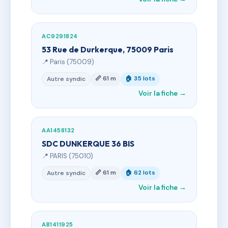
AC9291824
53 Rue de Durkerque, 75009 Paris
📍 Paris (75009)
📏 61 m
🏠 35 lots
Autre syndic
Voir la fiche →
AA1458132
SDC DUNKERQUE 36 BIS
📍 PARIS (75010)
📏 61 m
🏠 62 lots
Autre syndic
Voir la fiche →
AB1411925