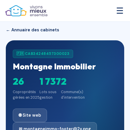
☰
← Annuaire des cabinets
🇫🇷 CAB34248457300023
Montagne Immobilier
26
1 737
2
Copropriétés
Lots sous
Commune(s)
gérées en 2025
gestion
d'intervention
🌐 Site web
✉ montagneimmo-footer@2x.png