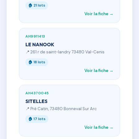
🏠 21 lots
Voir la fiche →
AH9911413
LE NANOOK
📍 261 r de saint-landry 73480 Val-Cenis
🏠 18 lots
Voir la fiche →
AH4370045
SITELLES
📍 Pré Catin, 73480 Bonneval Sur Arc
🏠 17 lots
Voir la fiche →