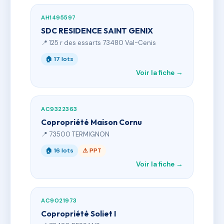
AH1495597
SDC RESIDENCE SAINT GENIX
📍 125 r des essarts 73480 Val-Cenis
🏠 17 lots
Voir la fiche →
AC9322363
Copropriété Maison Cornu
📍 73500 TERMIGNON
🏠 16 lots
⚠ PPT
Voir la fiche →
AC9021973
Copropriété Soliet I