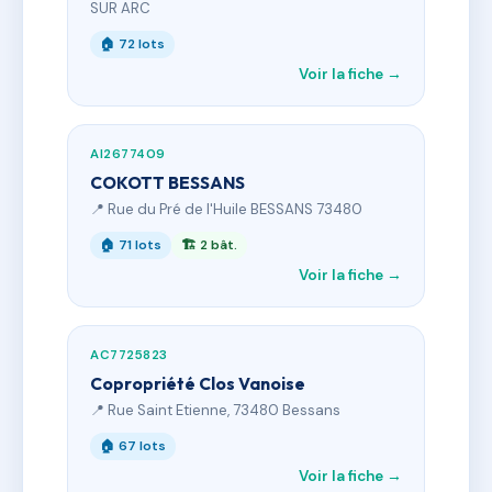
SUR ARC
🏠 72 lots
Voir la fiche →
AI2677409
COKOTT BESSANS
📍 Rue du Pré de l'Huile BESSANS 73480
🏠 71 lots
🏗 2 bât.
Voir la fiche →
AC7725823
Copropriété Clos Vanoise
📍 Rue Saint Etienne, 73480 Bessans
🏠 67 lots
Voir la fiche →