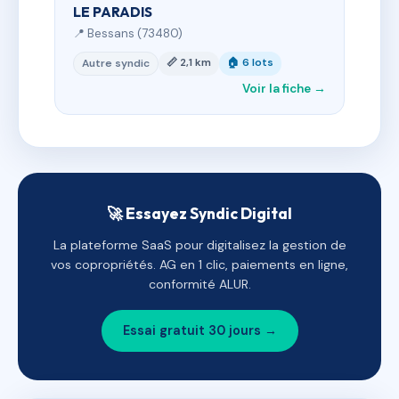
LE PARADIS
📍 Bessans (73480)
📏 2,1 km
🏠 6 lots
Autre syndic
Voir la fiche →
🚀 Essayez Syndic Digital
La plateforme SaaS pour digitalisez la gestion de
vos copropriétés. AG en 1 clic, paiements en ligne,
conformité ALUR.
Essai gratuit 30 jours →