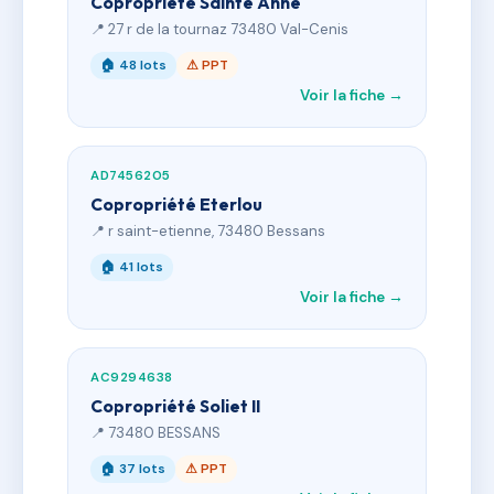
Copropriété Sainte Anne
📍 27 r de la tournaz 73480 Val-Cenis
🏠 48 lots
⚠ PPT
Voir la fiche →
AD7456205
Copropriété Eterlou
📍 r saint-etienne, 73480 Bessans
🏠 41 lots
Voir la fiche →
AC9294638
Copropriété Soliet II
📍 73480 BESSANS
🏠 37 lots
⚠ PPT