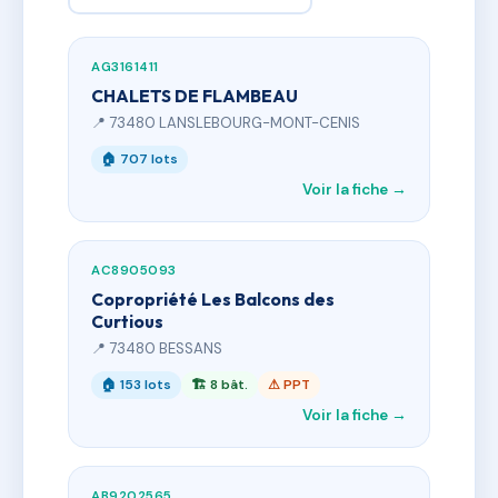
AG3161411
CHALETS DE FLAMBEAU
📍 73480 LANSLEBOURG-MONT-CENIS
🏠 707 lots
Voir la fiche →
AC8905093
Copropriété Les Balcons des
Curtious
📍 73480 BESSANS
🏠 153 lots
🏗 8 bât.
⚠ PPT
Voir la fiche →
AB9202565