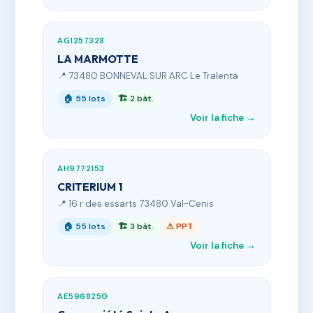
AG1257328
LA MARMOTTE
📍 73480 BONNEVAL SUR ARC Le Tralenta
🏠 55 lots
🏗 2 bât.
Voir la fiche →
AH9772153
CRITERIUM 1
📍 16 r des essarts 73480 Val-Cenis
🏠 55 lots
🏗 3 bât.
⚠ PPT
Voir la fiche →
AE5968250