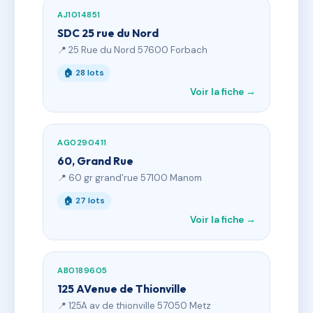
AJ1014851
SDC 25 rue du Nord
📍 25 Rue du Nord 57600 Forbach
🏠 28 lots
Voir la fiche →
AG0290411
60, Grand Rue
📍 60 gr grand'rue 57100 Manom
🏠 27 lots
Voir la fiche →
AB0189605
125 AVenue de Thionville
📍 125A av de thionville 57050 Metz