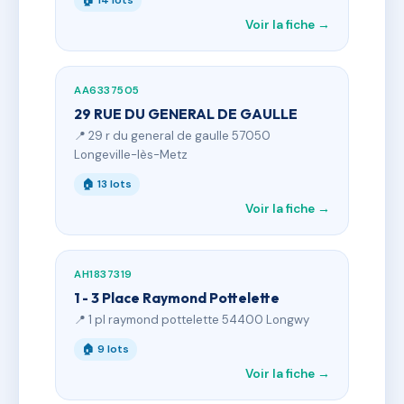
🏠 14 lots
Voir la fiche →
AA6337505
29 RUE DU GENERAL DE GAULLE
📍 29 r du general de gaulle 57050
Longeville-lès-Metz
🏠 13 lots
Voir la fiche →
AH1837319
1 - 3 Place Raymond Pottelette
📍 1 pl raymond pottelette 54400 Longwy
🏠 9 lots
Voir la fiche →