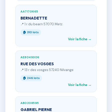
AA7170665
BERNADETTE
📍 1 r du bearn 57070 Metz
🏠 310 lots
Voir la fiche →
AE8049306
RUE DES VOSGES
📍 13 r des vosges 57240 Nilvange
🏠 246 lots
Voir la fiche →
AB0208595
GABRIEL PIERNE