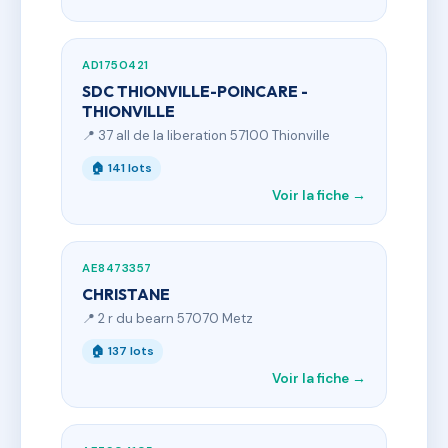
AD1750421
SDC THIONVILLE-POINCARE -
THIONVILLE
📍 37 all de la liberation 57100 Thionville
🏠 141 lots
Voir la fiche →
AE8473357
CHRISTANE
📍 2 r du bearn 57070 Metz
🏠 137 lots
Voir la fiche →