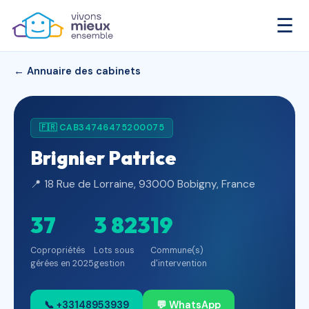
☰
← Annuaire des cabinets
🇫🇷 CAB34746475200075
Brignier Patrice
📍 18 Rue de Lorraine, 93000 Bobigny, France
37
3 823
19
Copropriétés
Lots sous
Commune(s)
gérées en 2025
gestion
d'intervention
📞 +33148953939
💬 WhatsApp