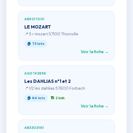
AB9217001
LE MOZART
📍 5 r mozart 57100 Thionville
🏠 73 lots
Voir la fiche →
AG0743856
Les DAHLIAS n°1 et 2
📍 1/2 les dahlias 57600 Forbach
🏠 64 lots
🏗 2 bât.
Voir la fiche →
AB3303161