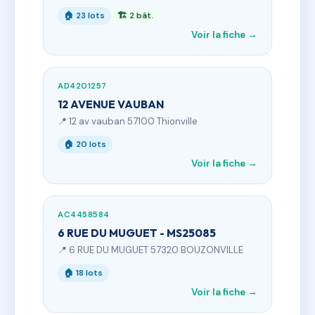
🏠 23 lots
🏗 2 bât.
Voir la fiche →
AD4201257
12 AVENUE VAUBAN
📍 12 av vauban 57100 Thionville
🏠 20 lots
Voir la fiche →
AC4458584
6 RUE DU MUGUET - MS25085
📍 6 RUE DU MUGUET 57320 BOUZONVILLE
🏠 18 lots
Voir la fiche →