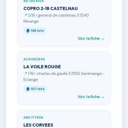
AE7904105
COPRO 2-18 CASTELNAU
📍 2/18 r general de castelnau 57240
Nilvange
🏠 136 lots
Voir la fiche →
AC9082934
LA VOILE ROUGE
📍 176 r charles de gaulle 57290 Serémange-
Erzange
🏠 107 lots
Voir la fiche →
AB0717959
LES CORVEES