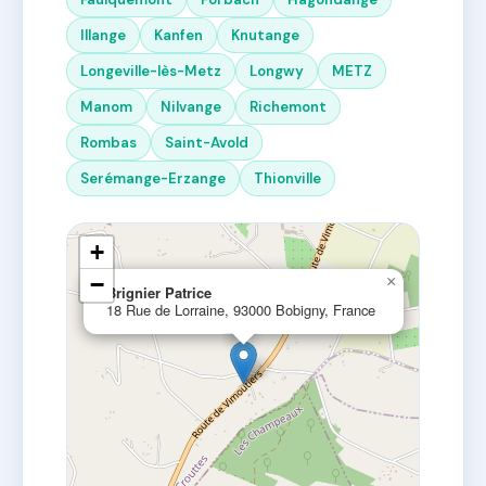
Illange
Kanfen
Knutange
Longeville-lès-Metz
Longwy
METZ
Manom
Nilvange
Richemont
Rombas
Saint-Avold
Serémange-Erzange
Thionville
+
−
×
Brignier Patrice
18 Rue de Lorraine, 93000 Bobigny, France