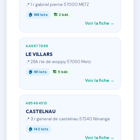
📍 1 r gabriel pierne 57000 METZ
🏠 188 lots
🏗 2 bât.
Voir la fiche →
AA9877689
LE VILLARS
📍 29A rte de woippy 57050 Metz
🏠 181 lots
🏗 5 bât.
Voir la fiche →
AB5494513
CASTELNAU
📍 3 r general de castelnau 57240 Nilvange
🏠 142 lots
Voir la fiche →