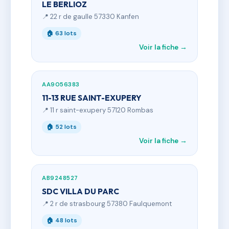
LE BERLIOZ
📍 22 r de gaulle 57330 Kanfen
🏠 63 lots
Voir la fiche →
AA9056383
11-13 RUE SAINT-EXUPERY
📍 11 r saint-exupery 57120 Rombas
🏠 52 lots
Voir la fiche →
AB9248527
SDC VILLA DU PARC
📍 2 r de strasbourg 57380 Faulquemont
🏠 48 lots