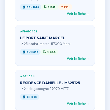
🏠 556 lots
🏗 5 bât.
⚠ PPT
Voir la fiche →
AF9610452
LE PORT SAINT MARCEL
📍 25 r saint-marcel 57000 Metz
🏠 501 lots
🏗 4 bât.
Voir la fiche →
AA6115414
RESIDENCE DANIELLE - MS25125
📍 2 r de gascogne 57070 METZ
🏠 311 lots
Voir la fiche →