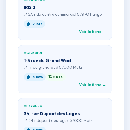
IRIS 2
📍 2A r du centre commercial 57970 Illange
🏠 17 lots
Voir la fiche →
AG1758101
1-3 rue du Grand Wad
📍 1 r du grand wad 57000 Metz
🏠 14 lots
🏗 2 bât.
Voir la fiche →
AI1523976
34, rue Dupont des Loges
📍 34 r dupont des loges 57000 Metz