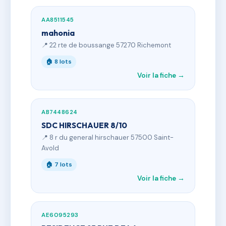
AA8511545
mahonia
📍 22 rte de boussange 57270 Richemont
🏠 8 lots
Voir la fiche →
AB7448624
SDC HIRSCHAUER 8/10
📍 8 r du general hirschauer 57500 Saint-
Avold
🏠 7 lots
Voir la fiche →
AE6095293