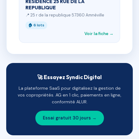
RESIDENCE 25 RUE DE LA
REPUBLIQUE
📍 25 r de la republique 57360 Amnéville
🏠 6 lots
Voir la fiche →
🚀 Essayez Syndic Digital
La plateforme SaaS pour digitalisez la gestion de
vos copropriétés. AG en 1 clic, paiements en ligne,
conformité ALUR.
Essai gratuit 30 jours →