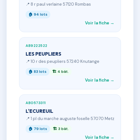
📍 8 r paul verlaine 57120 Rombas
🏠 94 lots
Voir la fiche →
AB9222522
LES PEUPLIERS
📍 10 r des peupliers 57240 Knutange
🏠 83 lots
🏗 4 bât.
Voir la fiche →
AB0573311
L'ECUREUIL
📍 1 pl du marche auguste foselle 57070 Metz
🏠 79 lots
🏗 3 bât.
Voir la fiche →