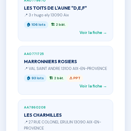
AA0778670
LES TOITS DE L'AUNE "D,E,F"
📍 3 r hugo ely 13090 Aix
🏠 106 lots
🏗 2 bât.
Voir la fiche →
AA0771725
MARRONNIERS ROSIERS
📍 VAL SAINT ANDRE 13100 AIX-EN-PROVENCE
🏠 93 lots
🏗 2 bât.
⚠ PPT
Voir la fiche →
AA7860208
LES CHARMILLES
📍 27 RUE COLONEL ERULIN 13090 AIX-EN-
PROVENCE