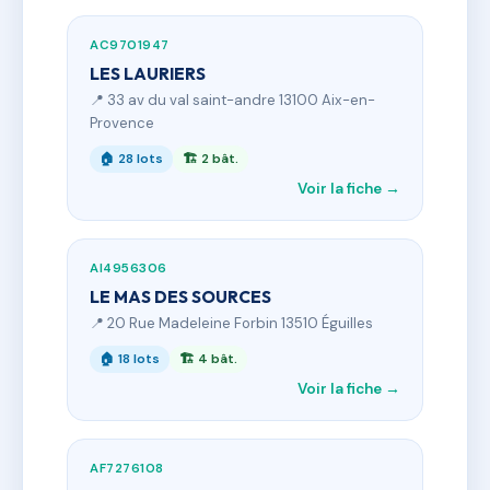
AC9701947
LES LAURIERS
📍 33 av du val saint-andre 13100 Aix-en-
Provence
🏠 28 lots
🏗 2 bât.
Voir la fiche →
AI4956306
LE MAS DES SOURCES
📍 20 Rue Madeleine Forbin 13510 Éguilles
🏠 18 lots
🏗 4 bât.
Voir la fiche →
AF7276108