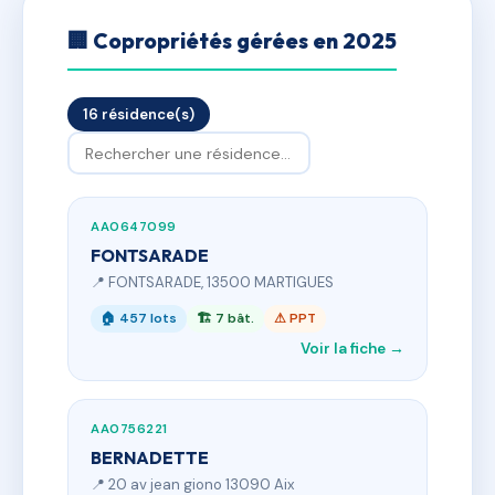
🏢 Copropriétés gérées en 2025
16 résidence(s)
AA0647099
FONTSARADE
📍 FONTSARADE, 13500 MARTIGUES
🏠 457 lots
🏗 7 bât.
⚠ PPT
Voir la fiche →
AA0756221
BERNADETTE
📍 20 av jean giono 13090 Aix