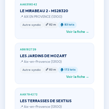
AA6318042
LE MIRABEAU 2 - MS28320
📍 AIX EN PROVENCE (13100)
📏 82 m
🏠 83 lots
Autre syndic
Voir la fiche →
AB6182729
LES JARDINS DE MOZART
📍 Aix-en-Provence (13100)
📏 83 m
🏠 172 lots
Autre syndic
Voir la fiche →
AA9794272
LES TERRASSES DE SEXTIUS
📍 Aix-en-Provence (13100)