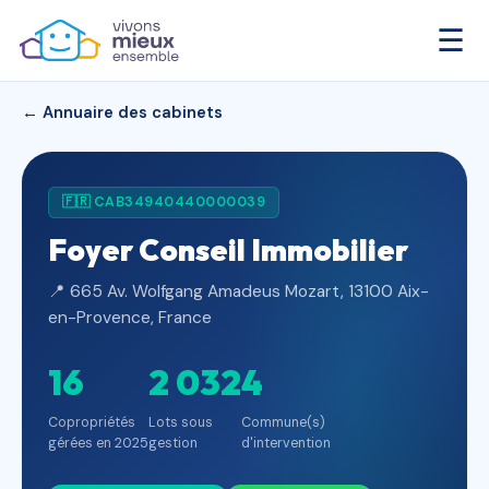
☰
← Annuaire des cabinets
🇫🇷 CAB34940440000039
Foyer Conseil Immobilier
📍 665 Av. Wolfgang Amadeus Mozart, 13100 Aix-
en-Provence, France
16
2 032
4
Copropriétés
Lots sous
Commune(s)
gérées en 2025
gestion
d'intervention