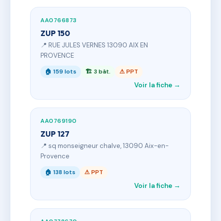
AA0766873
ZUP 150
📍 RUE JULES VERNES 13090 AIX EN
PROVENCE
🏠 159 lots
🏗 3 bât.
⚠ PPT
Voir la fiche →
AA0769190
ZUP 127
📍 sq monseigneur chalve, 13090 Aix-en-
Provence
🏠 138 lots
⚠ PPT
Voir la fiche →