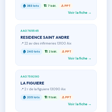
🏠 383 lots
🏗 7 bât.
⚠ PPT
Voir la fiche →
AA0765545
RESIDENCE SAINT ANDRE
📍 22 av des infirmeries 13100 Aix
🏠 240 lots
🏗 2 bât.
⚠ PPT
Voir la fiche →
AA0759290
LA FIGUIERE
📍 2 r de la figuiere 13090 Aix
🏠 205 lots
🏗 11 bât.
⚠ PPT
Voir la fiche →