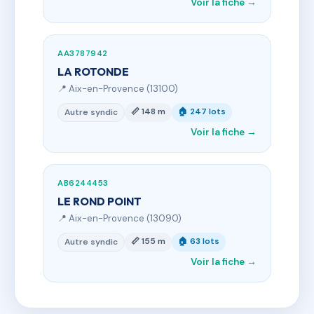
Voir la fiche →
AA3787942
LA ROTONDE
📍 Aix-en-Provence (13100)
📏 148 m
🏠 247 lots
Autre syndic
Voir la fiche →
AB6244453
LE ROND POINT
📍 Aix-en-Provence (13090)
📏 155 m
🏠 63 lots
Autre syndic
Voir la fiche →