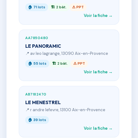
🏠 71 lots
🏗 2 bât.
⚠ PPT
Voir la fiche →
AA7850480
LE PANORAMIC
📍 av leo lagrange, 13090 Aix-en-Provence
🏠 55 lots
🏗 2 bât.
⚠ PPT
Voir la fiche →
AB7182470
LE MENESTREL
📍 r andre lefevre, 13100 Aix-en-Provence
🏠 39 lots
Voir la fiche →