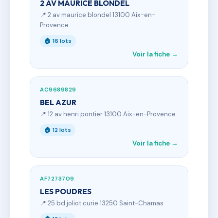
2 AV MAURICE BLONDEL
📍 2 av maurice blondel 13100 Aix-en-
Provence
🏠 16 lots
Voir la fiche →
AC9689829
BEL AZUR
📍 12 av henri pontier 13100 Aix-en-Provence
🏠 12 lots
Voir la fiche →
AF7273709
LES POUDRES
📍 25 bd joliot curie 13250 Saint-Chamas