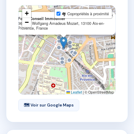
+
🏘 Copropriétés à proximité
×
Foyer Conseil Immobilier
−
665 Av. Wolfgang Amadeus Mozart, 13100 Aix-en-
Provence, France
Leaflet
|
© OpenStreetMap
🗺 Voir sur Google Maps