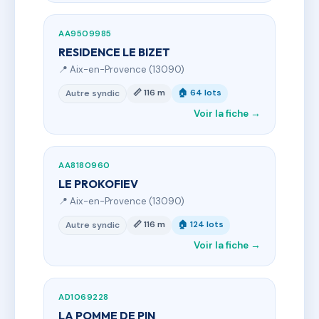
AA9509985
RESIDENCE LE BIZET
📍 Aix-en-Provence (13090)
📏 116 m
🏠 64 lots
Autre syndic
Voir la fiche →
AA8180960
LE PROKOFIEV
📍 Aix-en-Provence (13090)
📏 116 m
🏠 124 lots
Autre syndic
Voir la fiche →
AD1069228
LA POMME DE PIN