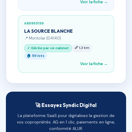
Voir la fiche →
AB8865156
LA SOURCE BLANCHE
📍 Montclar (04140)
📏 1,3 km
✓ Gérée par ce cabinet
🏠 59 lots
Voir la fiche →
🚀 Essayez Syndic Digital
La plateforme SaaS pour digitalisez la gestion de
vos copropriétés. AG en 1 clic, paiements en ligne,
conformité ALUR.