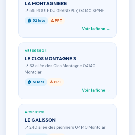
LA MONTAGNIERE
📍 515 ROUTE DU GRAND PUY, 04140 SEYNE
🏠 52 lots
⚠ PPT
Voir la fiche →
AB8893604
LE CLOS MONTAGNE 3
📍 33 allée des Clos Montagne 04140
Montclar
🏠 51 lots
⚠ PPT
Voir la fiche →
AC5591128
LE GALISSON
📍 240 allée des pionniers 04140 Montclar