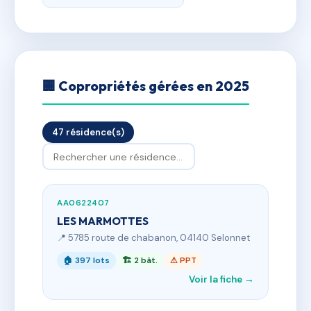
🏢 Copropriétés gérées en 2025
47 résidence(s)
AA0622407
LES MARMOTTES
📍 5785 route de chabanon, 04140 Selonnet
🏠 397 lots
🏗 2 bât.
⚠ PPT
Voir la fiche →