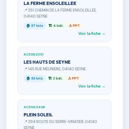
LA FERME ENSOLEILLEE
📍 251 CHEMIN DE LA FERME ENSOLEILLEE,
04140 SEYNE
🏠 37 lots
🏗 4 bât.
⚠ PPT
Voir la fiche →
AC5582051
LES HAUTS DE SEYNE
📍 145 RUE MEUNIERE, 04140 SEYNE
🏠 33 lots
🏗 2 bât.
⚠ PPT
Voir la fiche →
AC5560438
PLEIN SOLEIL
📍 294 ROUTE DU SERRE-VINATIER, 04140
SEYNE