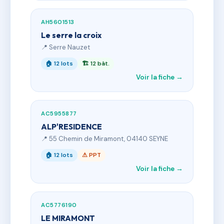
AH5601513
Le serre la croix
📍 Serre Nauzet
🏠 12 lots
🏗 12 bât.
Voir la fiche →
AC5955877
ALP'RESIDENCE
📍 55 Chemin de Miramont, 04140 SEYNE
🏠 12 lots
⚠ PPT
Voir la fiche →
AC5776190
LE MIRAMONT