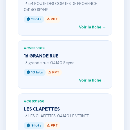
📍 54 ROUTE DES COMTES DE PROVENCE,
04140 SEYNE
🏠 11 lots
⚠ PPT
Voir la fiche →
AC5585369
16 GRANDE RUE
📍 grande rue, 04140 Seyne
🏠 10 lots
⚠ PPT
Voir la fiche →
AC6631956
LES CLAPETTES
📍 LES CLAPETTES, 04140 LE VERNET
🏠 9 lots
⚠ PPT