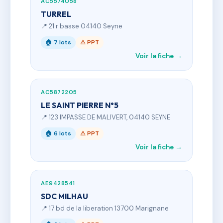
AC5574058
TURREL
📍 21 r basse 04140 Seyne
🏠 7 lots
⚠ PPT
Voir la fiche →
AC5872205
LE SAINT PIERRE N°5
📍 123 IMPASSE DE MALIVERT, 04140 SEYNE
🏠 6 lots
⚠ PPT
Voir la fiche →
AE9428541
SDC MILHAU
📍 17 bd de la liberation 13700 Marignane