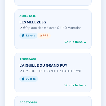
AB8561045
LES MELEZES 2
📍 60 place des mélèzes 04140 Montclar
🏠 82 lots
⚠ PPT
Voir la fiche →
AB8108466
L'AIGUILLE DU GRAND PUY
📍 612 ROUTE DU GRAND PUY, 04140 SEYNE
🏠 69 lots
Voir la fiche →
AC5570668