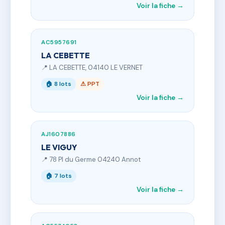
Voir la fiche →
AC5957691
LA CEBETTE
📍 LA CEBETTE, 04140 LE VERNET
🏠 8 lots
⚠ PPT
Voir la fiche →
AJ1607886
LE VIGUY
📍 78 Pl du Germe 04240 Annot
🏠 7 lots
Voir la fiche →