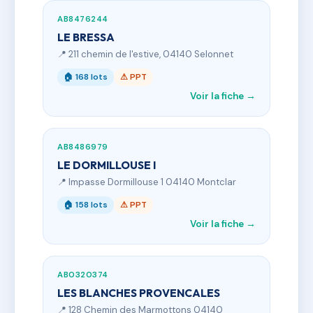
AB8476244
LE BRESSA
📍 211 chemin de l'estive, 04140 Selonnet
🏠 168 lots
⚠ PPT
Voir la fiche →
AB8486979
LE DORMILLOUSE I
📍 Impasse Dormillouse 1 04140 Montclar
🏠 158 lots
⚠ PPT
Voir la fiche →
AB0320374
LES BLANCHES PROVENCALES
📍 128 Chemin des Marmottons 04140