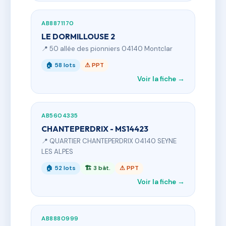
AB8871170
LE DORMILLOUSE 2
📍 50 allée des pionniers 04140 Montclar
🏠 58 lots
⚠ PPT
Voir la fiche →
AB5604335
CHANTEPERDRIX - MS14423
📍 QUARTIER CHANTEPERDRIX 04140 SEYNE
LES ALPES
🏠 52 lots
🏗 3 bât.
⚠ PPT
Voir la fiche →
AB8880999