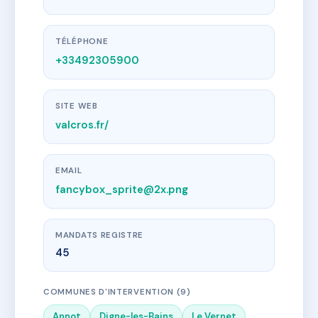
TÉLÉPHONE
+33492305900
SITE WEB
valcros.fr/
EMAIL
fancybox_sprite@2x.png
MANDATS REGISTRE
45
COMMUNES D'INTERVENTION (9)
Annot
Digne-les-Bains
Le Vernet