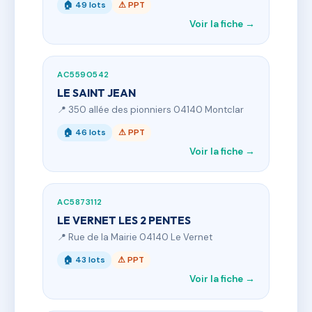
🏠 49 lots
⚠ PPT
Voir la fiche →
AC5590542
LE SAINT JEAN
📍 350 allée des pionniers 04140 Montclar
🏠 46 lots
⚠ PPT
Voir la fiche →
AC5873112
LE VERNET LES 2 PENTES
📍 Rue de la Mairie 04140 Le Vernet
🏠 43 lots
⚠ PPT
Voir la fiche →