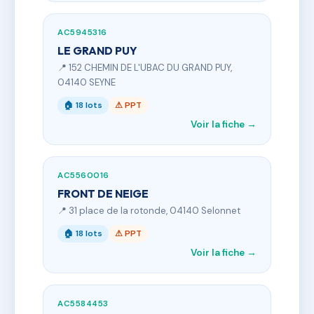
AC5945316
LE GRAND PUY
📍 152 CHEMIN DE L'UBAC DU GRAND PUY,
04140 SEYNE
🏠 18 lots
⚠ PPT
Voir la fiche →
AC5560016
FRONT DE NEIGE
📍 31 place de la rotonde, 04140 Selonnet
🏠 18 lots
⚠ PPT
Voir la fiche →
AC5584453