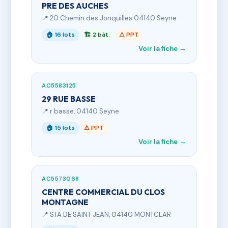
PRE DES AUCHES
📍 20 Chemin des Jonquilles 04140 Seyne
🏠 16 lots
🏗 2 bât.
⚠ PPT
Voir la fiche →
AC5583125
29 RUE BASSE
📍 r basse, 04140 Seyne
🏠 15 lots
⚠ PPT
Voir la fiche →
AC5573068
CENTRE COMMERCIAL DU CLOS
MONTAGNE
📍 STA DE SAINT JEAN, 04140 MONTCLAR