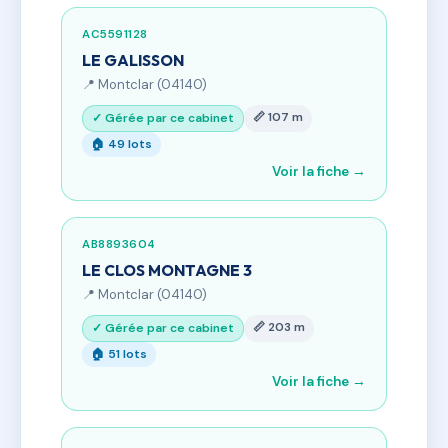
AC5591128
LE GALISSON
📍 Montclar (04140)
📏 107 m
✓ Gérée par ce cabinet
🏠 49 lots
Voir la fiche →
AB8893604
LE CLOS MONTAGNE 3
📍 Montclar (04140)
📏 203 m
✓ Gérée par ce cabinet
🏠 51 lots
Voir la fiche →