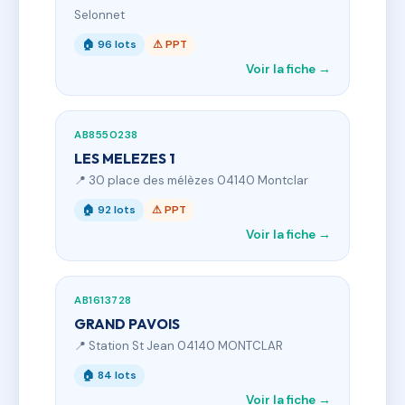
Selonnet
🏠 96 lots
⚠ PPT
Voir la fiche →
AB8550238
LES MELEZES 1
📍 30 place des mélèzes 04140 Montclar
🏠 92 lots
⚠ PPT
Voir la fiche →
AB1613728
GRAND PAVOIS
📍 Station St Jean 04140 MONTCLAR
🏠 84 lots
Voir la fiche →