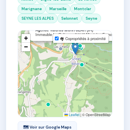
Marignane
Marseille
Montclar
SEYNE LES ALPES
Selonnet
Seyne
×
Agence Valcros MONTCLAR (04)
Immeuble Le Galisson, 04140 Montclar, France
+
🏘 Copropriétés à proximité
−
Leaflet
|
© OpenStreetMap
🗺 Voir sur Google Maps