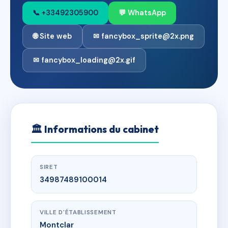
📞 +33492305900
💬 WhatsApp
🌐 Site web
✉ fancybox_sprite@2x.png
✉ fancybox_loading@2x.gif
🏛
Informations du cabinet
SIRET
34987489100014
VILLE D'ÉTABLISSEMENT
Montclar