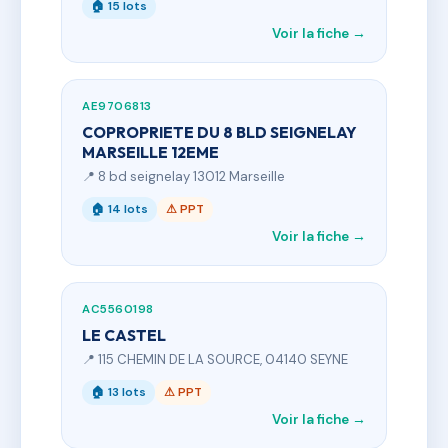
🏠 15 lots
Voir la fiche →
AE9706813
COPROPRIETE DU 8 BLD SEIGNELAY
MARSEILLE 12EME
📍 8 bd seignelay 13012 Marseille
🏠 14 lots
⚠ PPT
Voir la fiche →
AC5560198
LE CASTEL
📍 115 CHEMIN DE LA SOURCE, 04140 SEYNE
🏠 13 lots
⚠ PPT
Voir la fiche →