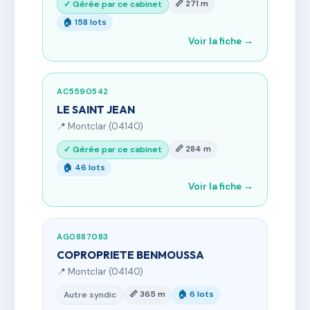
📏 271 m
✓ Gérée par ce cabinet
🏠 158 lots
Voir la fiche →
AC5590542
LE SAINT JEAN
📍 Montclar (04140)
📏 284 m
✓ Gérée par ce cabinet
🏠 46 lots
Voir la fiche →
AG0887083
COPROPRIETE BENMOUSSA
📍 Montclar (04140)
📏 365 m
🏠 6 lots
Autre syndic