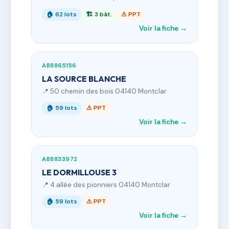
🏠 62 lots
🏗 3 bât.
⚠ PPT
Voir la fiche →
AB8865156
LA SOURCE BLANCHE
📍 50 chemin des bois 04140 Montclar
🏠 59 lots
⚠ PPT
Voir la fiche →
AB8833972
LE DORMILLOUSE 3
📍 4 allée des pionniers 04140 Montclar
🏠 59 lots
⚠ PPT
Voir la fiche →