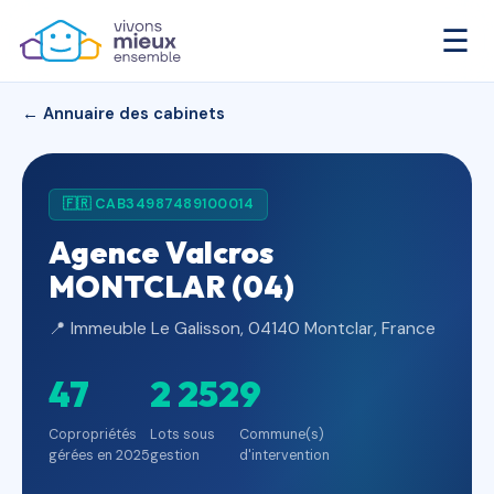
☰
← Annuaire des cabinets
🇫🇷 CAB34987489100014
Agence Valcros
MONTCLAR (04)
📍 Immeuble Le Galisson, 04140 Montclar, France
47
2 252
9
Copropriétés
Lots sous
Commune(s)
gérées en 2025
gestion
d'intervention