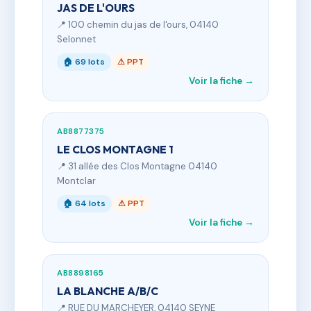
JAS DE L'OURS
📍 100 chemin du jas de l'ours, 04140
Selonnet
🏠 69 lots
⚠ PPT
Voir la fiche →
AB8877375
LE CLOS MONTAGNE 1
📍 31 allée des Clos Montagne 04140
Montclar
🏠 64 lots
⚠ PPT
Voir la fiche →
AB8898165
LA BLANCHE A/B/C
📍 RUE DU MARCHEYER, 04140 SEYNE