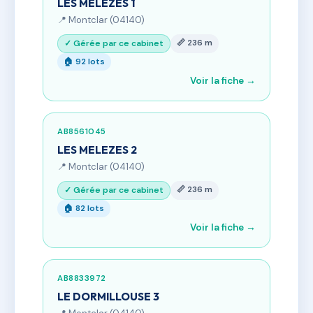
LES MELEZES 1
📍 Montclar (04140)
📏 236 m
✓ Gérée par ce cabinet
🏠 92 lots
Voir la fiche →
AB8561045
LES MELEZES 2
📍 Montclar (04140)
📏 236 m
✓ Gérée par ce cabinet
🏠 82 lots
Voir la fiche →
AB8833972
LE DORMILLOUSE 3