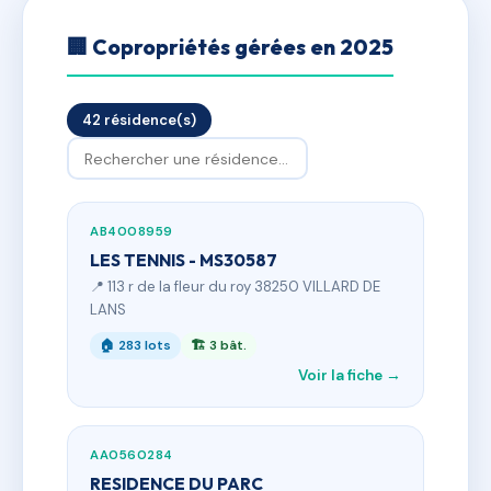
🏢 Copropriétés gérées en 2025
42 résidence(s)
AB4008959
LES TENNIS - MS30587
📍 113 r de la fleur du roy 38250 VILLARD DE
LANS
🏠 283 lots
🏗 3 bât.
Voir la fiche →
AA0560284
RESIDENCE DU PARC