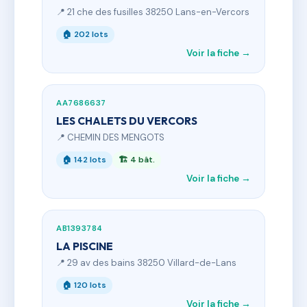
📍 21 che des fusilles 38250 Lans-en-Vercors
🏠 202 lots
Voir la fiche →
AA7686637
LES CHALETS DU VERCORS
📍 CHEMIN DES MENGOTS
🏠 142 lots
🏗 4 bât.
Voir la fiche →
AB1393784
LA PISCINE
📍 29 av des bains 38250 Villard-de-Lans
🏠 120 lots
Voir la fiche →