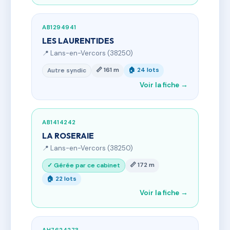
AB1294941
LES LAURENTIDES
📍 Lans-en-Vercors (38250)
📏 161 m
🏠 24 lots
Autre syndic
Voir la fiche →
AB1414242
LA ROSERAIE
📍 Lans-en-Vercors (38250)
📏 172 m
✓ Gérée par ce cabinet
🏠 22 lots
Voir la fiche →