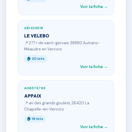
Voir la fiche →
AB1436518
LE VELEBO
📍 277 r de saint-gervais 38880 Autrans-
Méaudre en Vercors
🏠 20 lots
Voir la fiche →
AH6576763
APPAIX
📍 av des grands goulets, 26420 La
Chapelle-en-Vercors
🏠 19 lots
Voir la fiche →