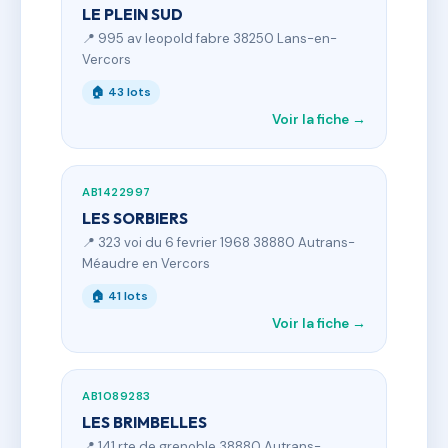
LE PLEIN SUD
📍 995 av leopold fabre 38250 Lans-en-
Vercors
🏠 43 lots
Voir la fiche →
AB1422997
LES SORBIERS
📍 323 voi du 6 fevrier 1968 38880 Autrans-
Méaudre en Vercors
🏠 41 lots
Voir la fiche →
AB1089283
LES BRIMBELLES
📍 141 rte de grenoble 38880 Autrans-