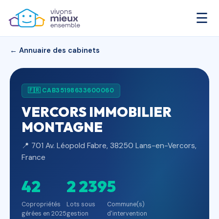
☰
← Annuaire des cabinets
🇫🇷 CAB35198633600060
VERCORS IMMOBILIER
MONTAGNE
📍 701 Av. Léopold Fabre, 38250 Lans-en-Vercors,
France
42
2 239
5
Copropriétés
Lots sous
Commune(s)
gérées en 2025
gestion
d'intervention