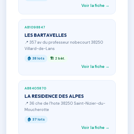
Voir la fiche →
AB1098847
LES BARTAVELLES
📍 357 av du professeur nobecourt 38250
Villard-de-Lans
🏠 38 lots
🏗 2 bât.
Voir la fiche →
AB8405870
LA RESIDENCE DES ALPES
📍 36 che de l'hote 38250 Saint-Nizier-du-
Moucherotte
🏠 37 lots
Voir la fiche →