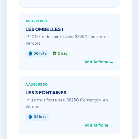
AB0720581
LES OMBELLES I
📍 100 rte de saint-nizier 38250 Lans-en-
Vercors
🏠 56 lots
🏗 2 bât.
Voir la fiche →
AA5858360
LES 3 FONTAINES
📍 les trois fontaines, 38250 Corrençon-en-
Vercors
🏠 52 lots
Voir la fiche →