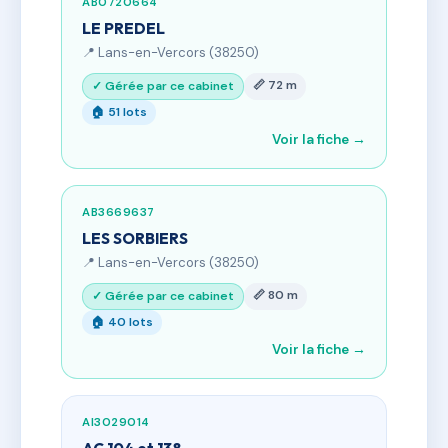
AB0720664
LE PREDEL
📍 Lans-en-Vercors (38250)
📏 72 m
✓ Gérée par ce cabinet
🏠 51 lots
Voir la fiche →
AB3669637
LES SORBIERS
📍 Lans-en-Vercors (38250)
📏 80 m
✓ Gérée par ce cabinet
🏠 40 lots
Voir la fiche →
AI3029014