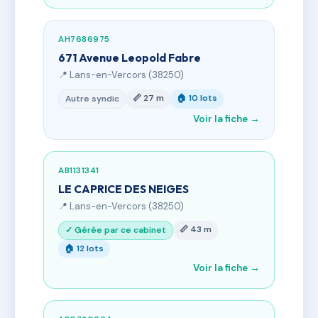
AH7686975
671 Avenue Leopold Fabre
📍 Lans-en-Vercors (38250)
📏 27 m
🏠 10 lots
Autre syndic
Voir la fiche →
AB1131341
LE CAPRICE DES NEIGES
📍 Lans-en-Vercors (38250)
📏 43 m
✓ Gérée par ce cabinet
🏠 12 lots
Voir la fiche →