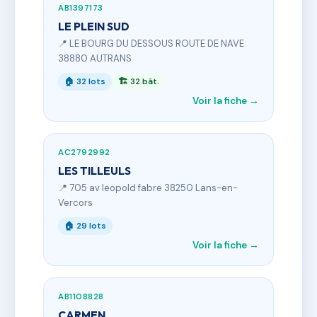
AB1397173
LE PLEIN SUD
📍 LE BOURG DU DESSOUS ROUTE DE NAVE
38880 AUTRANS
🏠 32 lots
🏗 32 bât.
Voir la fiche →
AC2792992
LES TILLEULS
📍 705 av leopold fabre 38250 Lans-en-
Vercors
🏠 29 lots
Voir la fiche →
AB1108828
CARMEN