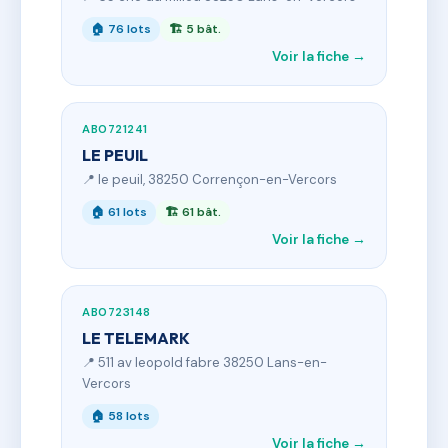
🏠 76 lots
🏗 5 bât.
Voir la fiche →
AB0721241
LE PEUIL
📍 le peuil, 38250 Corrençon-en-Vercors
🏠 61 lots
🏗 61 bât.
Voir la fiche →
AB0723148
LE TELEMARK
📍 511 av leopold fabre 38250 Lans-en-
Vercors
🏠 58 lots
Voir la fiche →