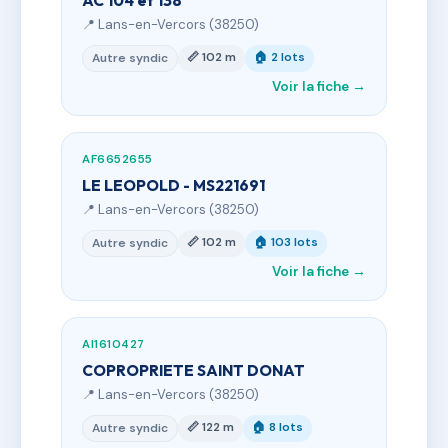
AC 104 et 138
📍 Lans-en-Vercors (38250)
📏 102 m
🏠 2 lots
Autre syndic
Voir la fiche →
AF6652655
LE LEOPOLD - MS221691
📍 Lans-en-Vercors (38250)
📏 102 m
🏠 103 lots
Autre syndic
Voir la fiche →
AI1610427
COPROPRIETE SAINT DONAT
📍 Lans-en-Vercors (38250)
📏 122 m
🏠 8 lots
Autre syndic