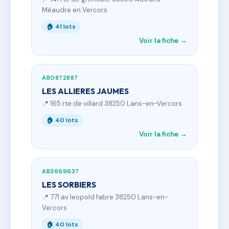
Méaudre en Vercors
🏠 41 lots
Voir la fiche →
AB0872887
LES ALLIERES JAUMES
📍 165 rte de villard 38250 Lans-en-Vercors
🏠 40 lots
Voir la fiche →
AB3669637
LES SORBIERS
📍 771 av leopold fabre 38250 Lans-en-
Vercors
🏠 40 lots