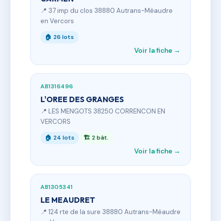
📍 37 imp du clos 38880 Autrans-Méaudre
en Vercors
🏠 26 lots
Voir la fiche →
AB1316496
L'OREE DES GRANGES
📍 LES MENGOTS 38250 CORRENCON EN
VERCORS
🏠 24 lots
🏗 2 bât.
Voir la fiche →
AB1305341
LE MEAUDRET
📍 124 rte de la sure 38880 Autrans-Méaudre