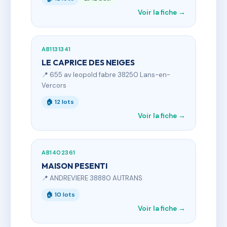
Voir la fiche →
AB1131341
LE CAPRICE DES NEIGES
📍 655 av leopold fabre 38250 Lans-en-
Vercors
🏠 12 lots
Voir la fiche →
AB1402361
MAISON PESENTI
📍 ANDREVIERE 38880 AUTRANS
🏠 10 lots
Voir la fiche →