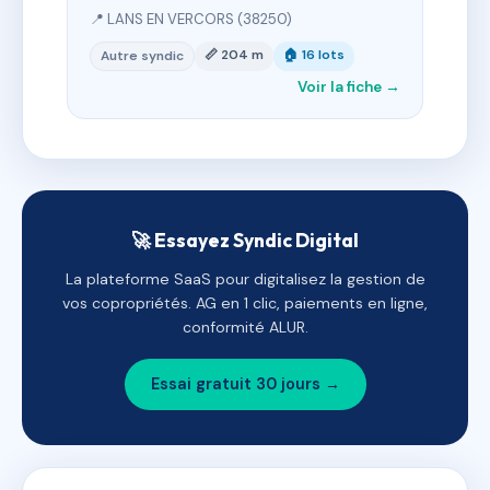
📍 LANS EN VERCORS (38250)
📏 204 m
🏠 16 lots
Autre syndic
Voir la fiche →
🚀 Essayez Syndic Digital
La plateforme SaaS pour digitalisez la gestion de
vos copropriétés. AG en 1 clic, paiements en ligne,
conformité ALUR.
Essai gratuit 30 jours →