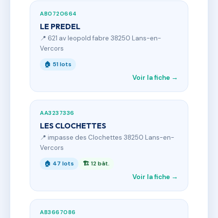
AB0720664
LE PREDEL
📍 621 av leopold fabre 38250 Lans-en-
Vercors
🏠 51 lots
Voir la fiche →
AA3237336
LES CLOCHETTES
📍 impasse des Clochettes 38250 Lans-en-
Vercors
🏠 47 lots
🏗 12 bât.
Voir la fiche →
AB3667086