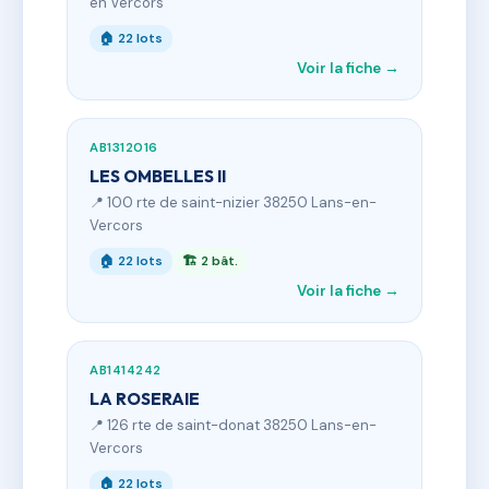
en Vercors
🏠 22 lots
Voir la fiche →
AB1312016
LES OMBELLES II
📍 100 rte de saint-nizier 38250 Lans-en-
Vercors
🏠 22 lots
🏗 2 bât.
Voir la fiche →
AB1414242
LA ROSERAIE
📍 126 rte de saint-donat 38250 Lans-en-
Vercors
🏠 22 lots