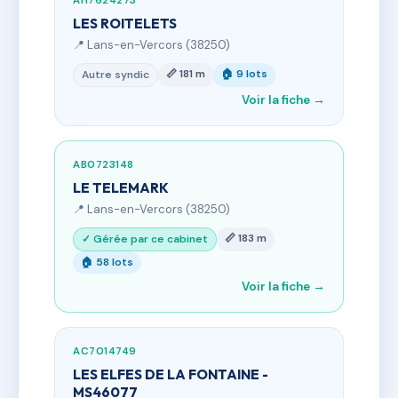
AH7624273
LES ROITELETS
📍 Lans-en-Vercors (38250)
📏 181 m
🏠 9 lots
Autre syndic
Voir la fiche →
AB0723148
LE TELEMARK
📍 Lans-en-Vercors (38250)
📏 183 m
✓ Gérée par ce cabinet
🏠 58 lots
Voir la fiche →
AC7014749
LES ELFES DE LA FONTAINE -
MS46077