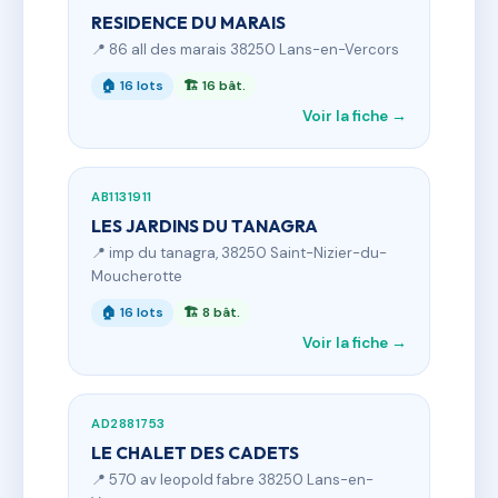
RESIDENCE DU MARAIS
📍 86 all des marais 38250 Lans-en-Vercors
🏠 16 lots
🏗 16 bât.
Voir la fiche →
AB1131911
LES JARDINS DU TANAGRA
📍 imp du tanagra, 38250 Saint-Nizier-du-
Moucherotte
🏠 16 lots
🏗 8 bât.
Voir la fiche →
AD2881753
LE CHALET DES CADETS
📍 570 av leopold fabre 38250 Lans-en-