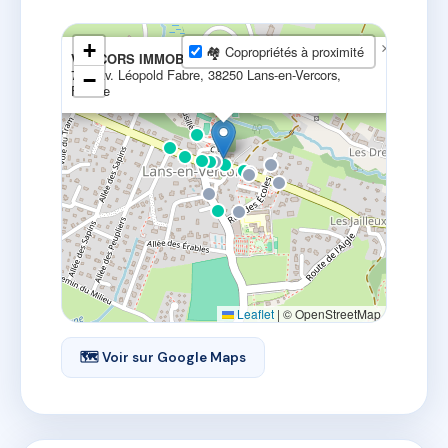
+
×
🏘 Copropriétés à proximité
VERCORS IMMOBILIER MONTAGNE
701 Av. Léopold Fabre, 38250 Lans-en-Vercors,
−
France
Leaflet
|
© OpenStreetMap
🗺 Voir sur Google Maps