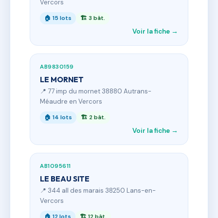
Vercors
🏠 15 lots
🏗 3 bât.
Voir la fiche →
AB9830159
LE MORNET
📍 77 imp du mornet 38880 Autrans-
Méaudre en Vercors
🏠 14 lots
🏗 2 bât.
Voir la fiche →
AB1095611
LE BEAU SITE
📍 344 all des marais 38250 Lans-en-
Vercors
🏠 12 lots
🏗 12 bât.