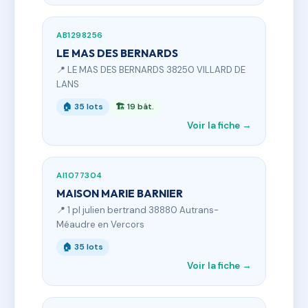
AB1298256
LE MAS DES BERNARDS
📍 LE MAS DES BERNARDS 38250 VILLARD DE
LANS
🏠 35 lots
🏗 19 bât.
Voir la fiche →
AI1077304
MAISON MARIE BARNIER
📍 1 pl julien bertrand 38880 Autrans-
Méaudre en Vercors
🏠 35 lots
Voir la fiche →