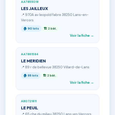
AA7855018
LES JAILLEUX
📍 970A av leopold fabre 38250 Lans-en-
Vercors
🏠 90 lots
🏗 2 bât.
Voir la fiche →
AA7881584
LE MERIDIEN
📍 89 r de bellevue 38250 Villard-de-Lans
🏠 88 lots
🏗 2 bât.
Voir la fiche →
AB0721811
LE PEUIL
📍 65 che du milieu 38250 Lans-en-Vercors