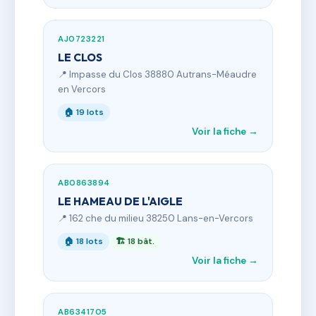
AJ0723221
LE CLOS
📍 Impasse du Clos 38880 Autrans-Méaudre
en Vercors
🏠 19 lots
Voir la fiche →
AB0863894
LE HAMEAU DE L'AIGLE
📍 162 che du milieu 38250 Lans-en-Vercors
🏠 18 lots
🏗 18 bât.
Voir la fiche →
AB6341705