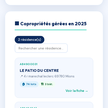
🏢 Copropriétés gérées en 2025
2 résidence(s)
AB4900031
LE PATIO DU CENTRE
📍 4 r marechal leclerc 69780 Mions
🏠 74 lots
🏗 3 bât.
Voir la fiche →