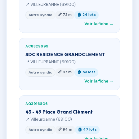
📍 VILLEURBANNE (69100)
📏 72 m
🏠 24 lots
Autre syndic
Voir la fiche →
AC8829699
SDC RESIDENCE GRANDCLEMENT
📍 VILLEURBANNE (69100)
📏 87 m
🏠 53 lots
Autre syndic
Voir la fiche →
AG3916806
43 - 49 Place Grand Clément
📍 Villeurbanne (69100)
📏 94 m
🏠 47 lots
Autre syndic
Voir la fiche →