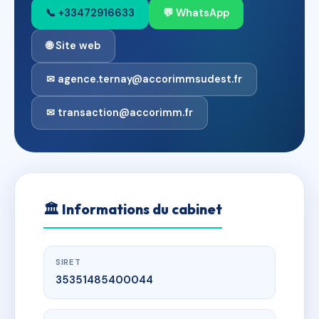
📞 +33472916633
💬 WhatsApp
🌐 Site web
✉ agence.ternay@accorimmsudest.fr
✉ transaction@accorimm.fr
🏛
Informations du cabinet
SIRET
35351485400044