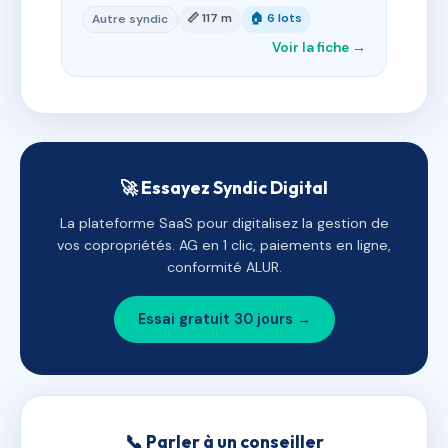
📏 117 m
🏠 6 lots
Autre syndic
Voir la fiche →
🚀 Essayez Syndic Digital
La plateforme SaaS pour digitalisez la gestion de
vos copropriétés. AG en 1 clic, paiements en ligne,
conformité ALUR.
Essai gratuit 30 jours →
📞 Parler à un conseiller