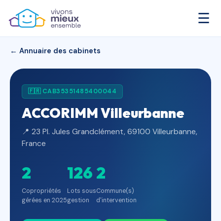
☰
← Annuaire des cabinets
🇫🇷 CAB35351485400044
ACCORIMM Villeurbanne
📍 23 Pl. Jules Grandclément, 69100 Villeurbanne,
France
2
126
2
Copropriétés
Lots sous
Commune(s)
gérées en 2025
gestion
d'intervention