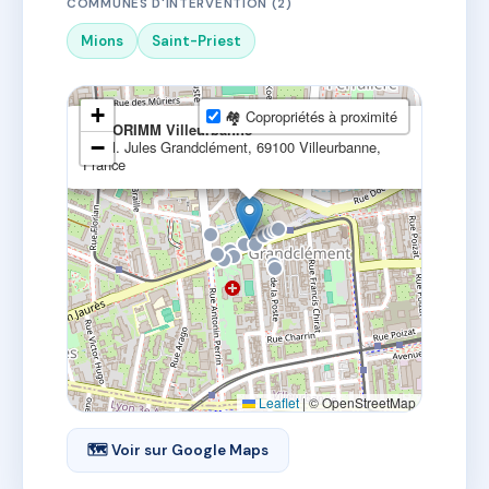
COMMUNES D'INTERVENTION (2)
Mions
Saint-Priest
+
🏘 Copropriétés à proximité
×
ACCORIMM Villeurbanne
−
23 Pl. Jules Grandclément, 69100 Villeurbanne,
France
Leaflet
|
© OpenStreetMap
🗺 Voir sur Google Maps