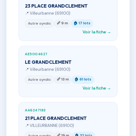
23 PLACE GRANDCLEMENT
📍 Villeurbanne (69100)
📏 9 m
🏠 17 lots
Autre syndic
Voir la fiche →
AE5004627
LE GRANDCLEMENT
📍 Villeurbanne (69100)
📏 13 m
🏠 61 lots
Autre syndic
Voir la fiche →
AA6247183
21 PLACE GRANDCLEMENT
📍 VILLEURBANNE (69100)
📏 19 m
🏠 32 lots
Autre syndic