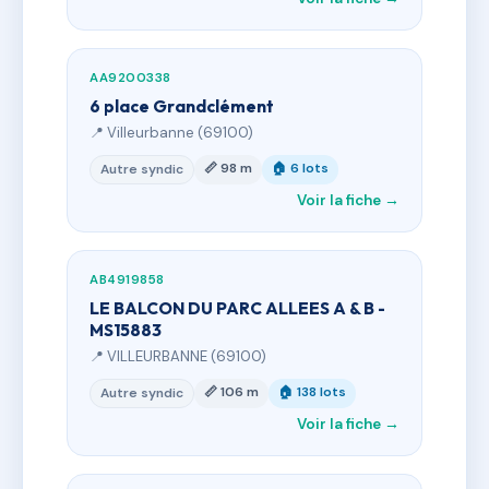
AA9200338
6 place Grandclément
📍 Villeurbanne (69100)
📏 98 m
🏠 6 lots
Autre syndic
Voir la fiche →
AB4919858
LE BALCON DU PARC ALLEES A & B -
MS15883
📍 VILLEURBANNE (69100)
📏 106 m
🏠 138 lots
Autre syndic
Voir la fiche →