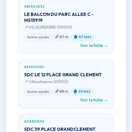
AB1402932
LE BALCON DU PARC ALLEE C -
MS15919
📍 VILLEURBANNE (69100)
📏 67 m
🏠 67 lots
Autre syndic
Voir la fiche →
AE1021450
SDC LE 12 PLACE GRAND CLEMENT
📍 Villeurbanne (69100)
📏 68 m
🏠 23 lots
Autre syndic
Voir la fiche →
AC8831992
SDC 39 PLACE GRANDCLEMENT