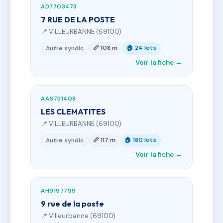
AD7703473
7 RUE DE LA POSTE
📍 VILLEURBANNE (69100)
📏 108 m
🏠 24 lots
Autre syndic
Voir la fiche →
AA6751408
LES CLEMATITES
📍 VILLEURBANNE (69100)
📏 117 m
🏠 180 lots
Autre syndic
Voir la fiche →
AH9197799
9 rue de la poste
📍 Villeurbanne (69100)