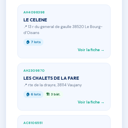
AH4098398
LE CELENE
📍 13 r du general de gaulle 38520 Le Bourg-
d'Oisans
🏠 7 lots
Voir la fiche →
AH2309870
LES CHALETS DE LA FARE
📍 rte de la drayre, 38114 Vaujany
🏠 6 lots
🏗 3 bât.
Voir la fiche →
AC8106551