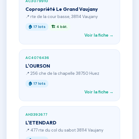
AC3079910
Copropriété Le Grand Vaujany
📍 rte de la cour basse, 38114 Vaujany
🏠 17 lots
🏗 4 bât.
Voir la fiche →
AC4076436
L'OURSON
📍 256 che de la chapelle 38750 Huez
🏠 17 lots
Voir la fiche →
AH3392677
L'ETENDARD
📍 477 rte du col du sabot 38114 Vaujany