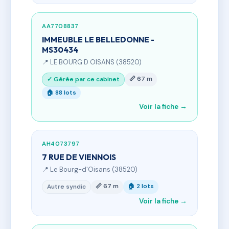
AA7708837
IMMEUBLE LE BELLEDONNE -
MS30434
📍 LE BOURG D OISANS (38520)
📏 67 m
✓ Gérée par ce cabinet
🏠 88 lots
Voir la fiche →
AH4073797
7 RUE DE VIENNOIS
📍 Le Bourg-d'Oisans (38520)
📏 67 m
🏠 2 lots
Autre syndic
Voir la fiche →