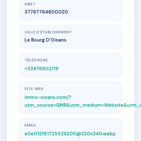
SIRET
37767764600020
VILLE D'ÉTABLISSEMENT
Le Bourg D'Oisans
TÉLÉPHONE
+33476802119
SITE WEB
immo-oisans.com/?
utm_source=GMB&utm_medium=Website&utm_c
EMAIL
e0e012f81725529200@320x240.webp