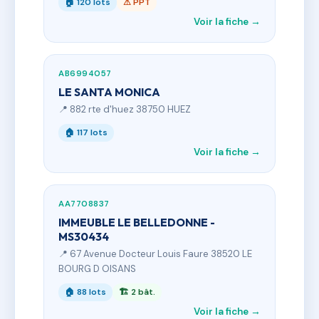
🏠 120 lots
⚠ PPT
Voir la fiche →
AB6994057
LE SANTA MONICA
📍 882 rte d'huez 38750 HUEZ
🏠 117 lots
Voir la fiche →
AA7708837
IMMEUBLE LE BELLEDONNE -
MS30434
📍 67 Avenue Docteur Louis Faure 38520 LE
BOURG D OISANS
🏠 88 lots
🏗 2 bât.
Voir la fiche →