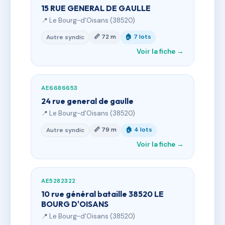
15 RUE GENERAL DE GAULLE
📍 Le Bourg-d'Oisans (38520)
📏 72 m
🏠 7 lots
Autre syndic
Voir la fiche →
AE6686653
24 rue general de gaulle
📍 Le Bourg-d'Oisans (38520)
📏 79 m
🏠 4 lots
Autre syndic
Voir la fiche →
AE5282322
10 rue général bataille 38520 LE
BOURG D'OISANS
📍 Le Bourg-d'Oisans (38520)