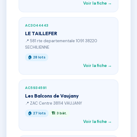
Voir la fiche →
AC3044443
LE TAILLEFER
📍 581 rte departementale 1091 38220
SECHILIENNE
🏠 28 lots
Voir la fiche →
AC5934591
Les Balcons de Vaujany
📍 ZAC Centre 38114 VAUJANY
🏠 27 lots
🏗 3 bât.
Voir la fiche →