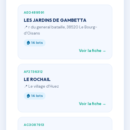
AE0489591
LES JARDINS DE GAMBETTA
📍 r du general bataille, 38520 Le Bourg-
d'Oisans
🏠 14 lots
Voir la fiche →
AF2736312
LE ROCHAIL
📍 Le village d'Huez
🏠 14 lots
Voir la fiche →
AC3087913