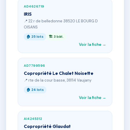
AD4626719
IRIS
📍 22 r de belledonne 38520 LE BOURG D
OISANS
🏠 25 lots
🏗 3 bât.
Voir la fiche →
AD7799596
Copropriété Le Chalet Noisette
📍 rte de la cour basse, 38114 Vaujany
🏠 24 lots
Voir la fiche →
AI4245312
Copropriété Glaudat