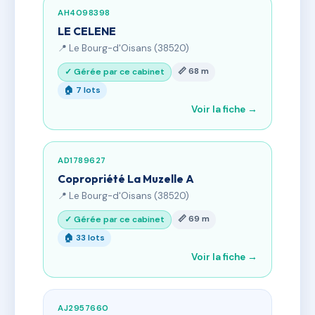
AH4098398
LE CELENE
📍 Le Bourg-d'Oisans (38520)
📏 68 m
✓ Gérée par ce cabinet
🏠 7 lots
Voir la fiche →
AD1789627
Copropriété La Muzelle A
📍 Le Bourg-d'Oisans (38520)
📏 69 m
✓ Gérée par ce cabinet
🏠 33 lots
Voir la fiche →
AJ2957660