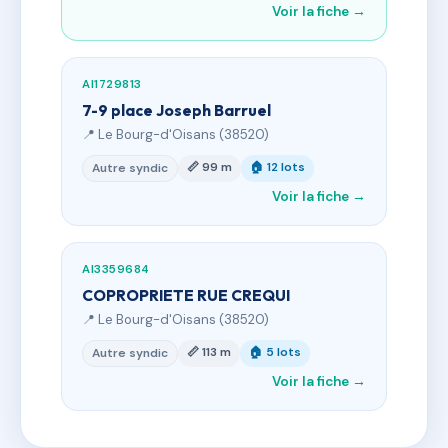
Voir la fiche →
AI1729813
7-9 place Joseph Barruel
📍 Le Bourg-d'Oisans (38520)
📏 99 m
🏠 12 lots
Autre syndic
Voir la fiche →
AI3359684
COPROPRIETE RUE CREQUI
📍 Le Bourg-d'Oisans (38520)
📏 113 m
🏠 5 lots
Autre syndic
Voir la fiche →