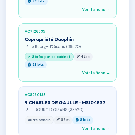
🏠 23 lots
Voir la fiche →
AC7126535
Copropriété Dauphin
📍 Le Bourg-d'Oisans (38520)
📏 42 m
✓ Gérée par ce cabinet
🏠 21 lots
Voir la fiche →
AC8230138
9 CHARLES DE GAULLE - MS104837
📍 LE BOURG D OISANS (38520)
📏 62 m
🏠 8 lots
Autre syndic
Voir la fiche →