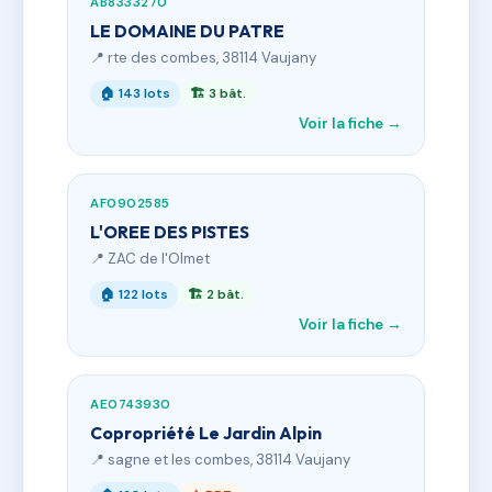
AB8333270
LE DOMAINE DU PATRE
📍 rte des combes, 38114 Vaujany
🏠 143 lots
🏗 3 bât.
Voir la fiche →
AF0902585
L'OREE DES PISTES
📍 ZAC de l'Olmet
🏠 122 lots
🏗 2 bât.
Voir la fiche →
AE0743930
Copropriété Le Jardin Alpin
📍 sagne et les combes, 38114 Vaujany