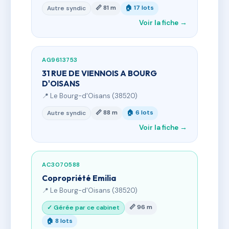
📏 81 m
🏠 17 lots
Autre syndic
Voir la fiche →
AG9613753
31 RUE DE VIENNOIS A BOURG
D'OISANS
📍 Le Bourg-d'Oisans (38520)
📏 88 m
🏠 6 lots
Autre syndic
Voir la fiche →
AC3070588
Copropriété Emilia
📍 Le Bourg-d'Oisans (38520)
📏 96 m
✓ Gérée par ce cabinet
🏠 8 lots