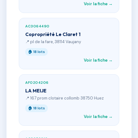
Voir la fiche →
AC3064490
Copropriété Le Claret 1
📍 pl de la fare, 38114 Vaujany
🏠 18 lots
Voir la fiche →
AF0204206
LA MEIJE
📍 167 prom clotaire collomb 38750 Huez
🏠 18 lots
Voir la fiche →