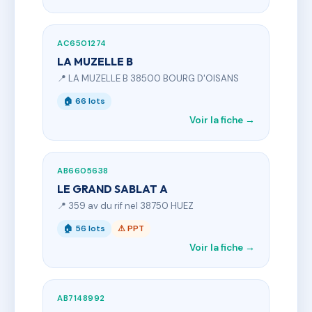
AC6501274
LA MUZELLE B
📍 LA MUZELLE B 38500 BOURG D'OISANS
🏠 66 lots
Voir la fiche →
AB6605638
LE GRAND SABLAT A
📍 359 av du rif nel 38750 HUEZ
🏠 56 lots
⚠ PPT
Voir la fiche →
AB7148992