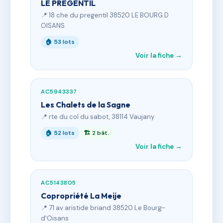
LE PREGENTIL
📍 18 che du pregentil 38520 LE BOURG D
OISANS
🏠 53 lots
Voir la fiche →
AC5943337
Les Chalets de la Sagne
📍 rte du col du sabot, 38114 Vaujany
🏠 52 lots
🏗 2 bât.
Voir la fiche →
AC5143805
Copropriété La Meije
📍 71 av aristide briand 38520 Le Bourg-
d'Oisans