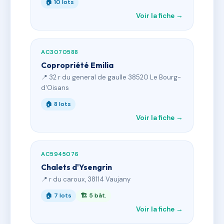
🏠 10 lots
Voir la fiche →
AC3070588
Copropriété Emilia
📍 32 r du general de gaulle 38520 Le Bourg-
d'Oisans
🏠 8 lots
Voir la fiche →
AC5945076
Chalets d'Ysengrin
📍 r du caroux, 38114 Vaujany
🏠 7 lots
🏗 5 bât.
Voir la fiche →