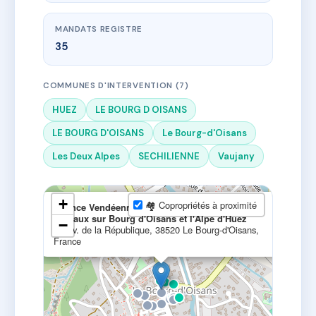
MANDATS REGISTRE
35
COMMUNES D'INTERVENTION (7)
HUEZ
LE BOURG D OISANS
LE BOURG D'OISANS
Le Bourg-d'Oisans
Les Deux Alpes
SECHILIENNE
Vaujany
×
+
🏘 Copropriétés à proximité
Agence Vendéenne Immobilier Montagne -
bureaux sur Bourg d'Oisans et l'Alpe d'Huez
−
29 Av. de la République, 38520 Le Bourg-d'Oisans,
France