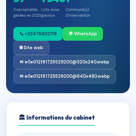
Copropriétés
Lots sous
Commune(s)
gérées en 2025
gestion
d'intervention
📞 +33476802119
💬 WhatsApp
🌐 Site web
✉ e0e012f81725529200@320x240.webp
✉ e0e012f81725529200@640x480.webp
🏛
Informations du cabinet