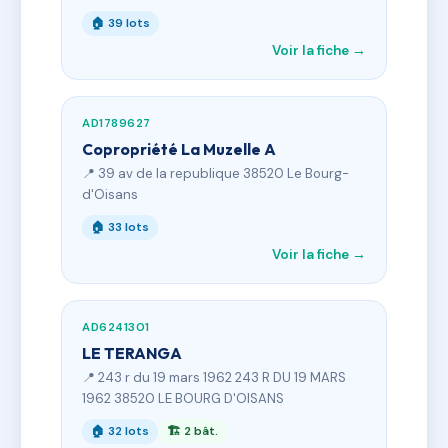
🏠 39 lots
Voir la fiche →
AD1789627
Copropriété La Muzelle A
📍 39 av de la republique 38520 Le Bourg-
d'Oisans
🏠 33 lots
Voir la fiche →
AD6241301
LE TERANGA
📍 243 r du 19 mars 1962 243 R DU 19 MARS
1962 38520 LE BOURG D'OISANS
🏠 32 lots
🏗 2 bât.