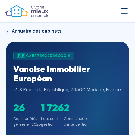
☰
← Annuaire des cabinets
🇫🇷 CAB37862253400014
Vanoise Immobilier
Européan
📍 8 Rue de la République, 73500 Modane, France
26
1 726
2
Copropriétés
Lots sous
Commune(s)
gérées en 2025
gestion
d'intervention