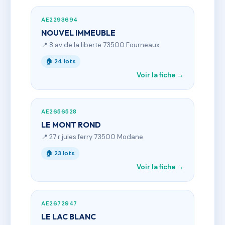
AE2293694
NOUVEL IMMEUBLE
📍 8 av de la liberte 73500 Fourneaux
🏠 24 lots
Voir la fiche →
AE2656528
LE MONT ROND
📍 27 r jules ferry 73500 Modane
🏠 23 lots
Voir la fiche →
AE2672947
LE LAC BLANC