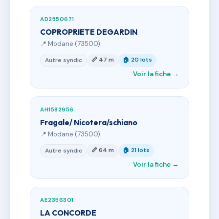
AD2550671
COPROPRIETE DEGARDIN
📍 Modane (73500)
📏 47 m
🏠 20 lots
Autre syndic
Voir la fiche →
AH1582956
Fragale/ Nicotera/schiano
📍 Modane (73500)
📏 64 m
🏠 21 lots
Autre syndic
Voir la fiche →
AE2356301
LA CONCORDE