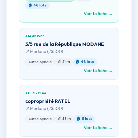
🏠 46 lots
Voir la fiche →
AI4451555
3/5 rue de la République MODANE
📍 Modane (73500)
📏 21 m
🏠 46 lots
Autre syndic
Voir la fiche →
AD8971244
copropriété RATEL
📍 Modane (73500)
📏 38 m
🏠 11 lots
Autre syndic
Voir la fiche →