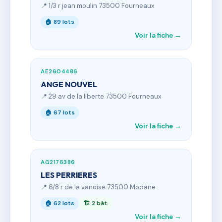
📍 1/3 r jean moulin 73500 Fourneaux
🏠 89 lots
Voir la fiche →
AE2604486
ANGE NOUVEL
📍 29 av de la liberte 73500 Fourneaux
🏠 67 lots
Voir la fiche →
AG2176386
LES PERRIERES
📍 6/8 r de la vanoise 73500 Modane
🏠 62 lots
🏗 2 bât.
Voir la fiche →