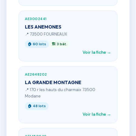
AE3002441
LES ANEMONES
📍 73500 FOURNEAUX
🏠 60 lots
🏗 3 bât.
Voir la fiche →
AE2648202
LA GRANDE MONTAGNE
📍 170 r les hauts du charmaix 73500
Modane
🏠 48 lots
Voir la fiche →