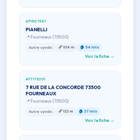
AF1507557
PIANELLI
📍 Fourneaux (73500)
📏 104 m
🏠 54 lots
Autre syndic
Voir la fiche →
AF7175201
7 RUE DE LA CONCORDE 73500
FOURNEAUX
📍 Fourneaux (73500)
📏 122 m
🏠 27 lots
Autre syndic
Voir la fiche →