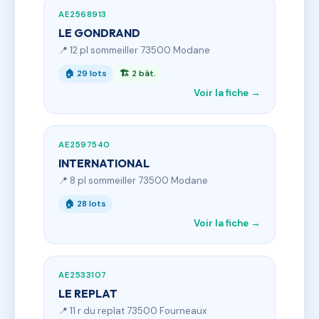
AE2568913
LE GONDRAND
📍 12 pl sommeiller 73500 Modane
🏠 29 lots
🏗 2 bât.
Voir la fiche →
AE2597540
INTERNATIONAL
📍 8 pl sommeiller 73500 Modane
🏠 28 lots
Voir la fiche →
AE2533107
LE REPLAT
📍 11 r du replat 73500 Fourneaux