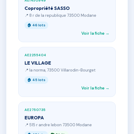
AE1450949
Copropriété SASSO
📍 8 r de la republique 73500 Modane
🏠 46 lots
Voir la fiche →
AE2255404
LE VILLAGE
📍 la norma, 73500 Villarodin-Bourget
🏠 45 lots
Voir la fiche →
AE2750735
EUROPA
📍 515 r andre lebon 73500 Modane