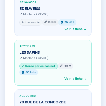
AE2646552
EDELWEISS
📍 Modane (73500)
📏 150 m
🏠 25 lots
Autre syndic
Voir la fiche →
AE2715779
LES SAPINS
📍 Modane (73500)
📏 158 m
✓ Gérée par ce cabinet
🏠 30 lots
Voir la fiche →
AG9797812
20 RUE DE LA CONCORDE