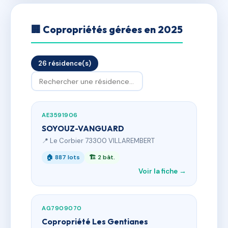
🏢 Copropriétés gérées en 2025
26 résidence(s)
AE3591906
SOYOUZ-VANGUARD
📍 Le Corbier 73300 VILLAREMBERT
🏠 887 lots
🏗 2 bât.
Voir la fiche →
AG7909070
Copropriété Les Gentianes