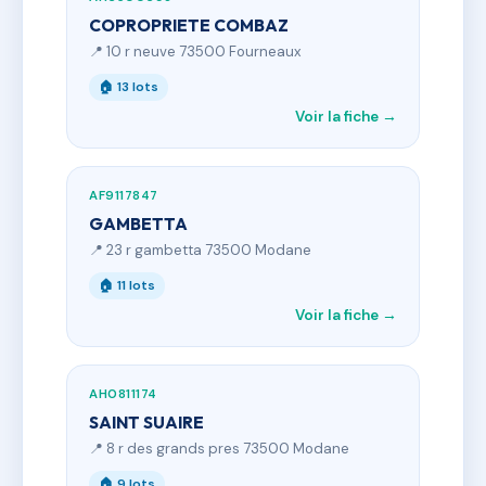
COPROPRIETE COMBAZ
📍 10 r neuve 73500 Fourneaux
🏠 13 lots
Voir la fiche →
AF9117847
GAMBETTA
📍 23 r gambetta 73500 Modane
🏠 11 lots
Voir la fiche →
AH0811174
SAINT SUAIRE
📍 8 r des grands pres 73500 Modane
🏠 9 lots