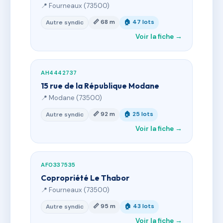
📍 Fourneaux (73500)
📏 68 m
🏠 47 lots
Autre syndic
Voir la fiche →
AH4442737
15 rue de la République Modane
📍 Modane (73500)
📏 92 m
🏠 25 lots
Autre syndic
Voir la fiche →
AF0337535
Copropriété Le Thabor
📍 Fourneaux (73500)
📏 95 m
🏠 43 lots
Autre syndic
Voir la fiche →