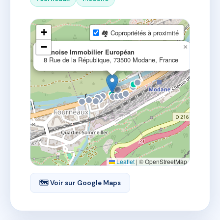
+
🏘 Copropriétés à proximité
−
×
Vanoise Immobilier Européan
8 Rue de la République, 73500 Modane, France
Leaflet
|
© OpenStreetMap
🗺 Voir sur Google Maps