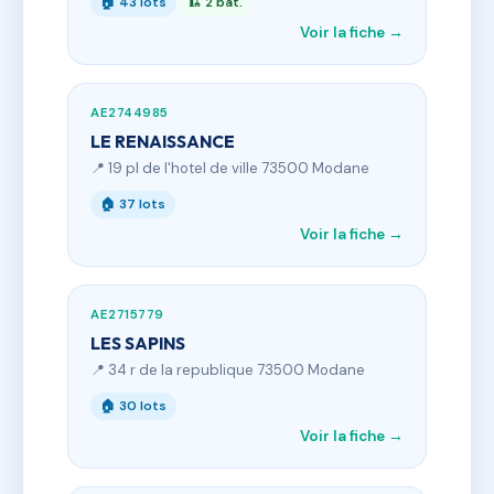
🏠 43 lots
🏗 2 bât.
Voir la fiche →
AE2744985
LE RENAISSANCE
📍 19 pl de l'hotel de ville 73500 Modane
🏠 37 lots
Voir la fiche →
AE2715779
LES SAPINS
📍 34 r de la republique 73500 Modane
🏠 30 lots
Voir la fiche →