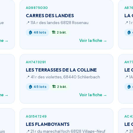
AD9875030
AB76
CARRES DES LANDES
LA
ue
📍 11A r des landes 68128 Rosenau
📍 1
🏠 48 lots
🏗 2 bât.
🏠 
che →
Voir la fiche →
AH7473291
AH7
LES TERRASSES DE LA COLLINE
LE 
📍 41 r des violettes, 68440 Schlierbach
📍 1
🏠 45 lots
🏗 2 bât.
🏠 
che →
Voir la fiche →
AG1547249
AC4
LES FLAMBOYANTS
LE 
uis
📍 21 r du marechal foch 68128 Village-Neuf
📍 3