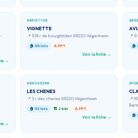
AB5137708
AB5
VIGNETTE
AVI
t-
📍 108 r de bourgfelden 68220 Hégenheim
📍 9
🏠 55 lots
⚠ PPT
🏠 
Voir la fiche →
che →
AB6045389
AF2
LES CHENES
CL
📍 3 r des chenes 68220 Hégenheim
📍 1
Bart
🏠 52 lots
🏗 2 bât.
⚠ PPT
🏠 
Voir la fiche →
che →