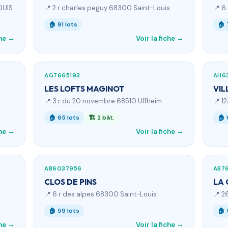
OUIS
📍 2 r charles peguy 68300 Saint-Louis
📍 6
🏠 91 lots
🏠 
che →
Voir la fiche →
AG7665193
AH6
LES LOFTS MAGINOT
VIL
📍 3 r du 20 novembre 68510 Uffheim
📍 1
🏠 65 lots
🏗 2 bât.
🏠 
che →
Voir la fiche →
AB6037956
AB7
CLOS DE PINS
LA 
📍 6 r des alpes 68300 Saint-Louis
📍 2
🏠 59 lots
🏠 
che →
Voir la fiche →