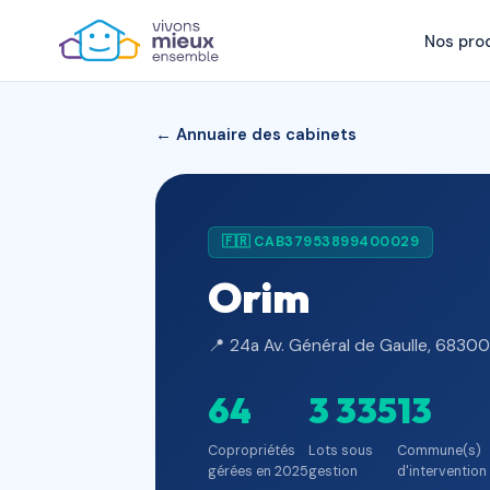
Nos pro
← Annuaire des cabinets
🇫🇷 CAB37953899400029
Orim
📍 24a Av. Général de Gaulle, 68300
64
3 335
13
Copropriétés
Lots sous
Commune(s)
gérées en 2025
gestion
d'intervention