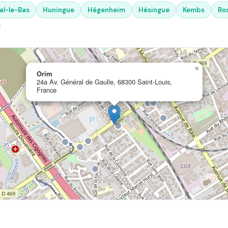
l-le-Bas
Huningue
Hégenheim
Hésingue
Kembs
Ro
×
Orim
24a Av. Général de Gaulle, 68300 Saint-Louis,
France