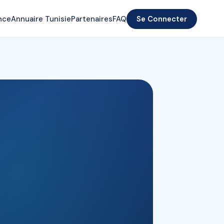
nce
Annuaire Tunisie
Partenaires
FAQ
Se Connecter