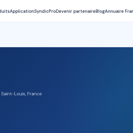
duits
Application
SyndicPro
Devenir partenaire
Blog
Annuaire Fra
 Saint-Louis, France