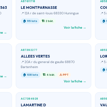
AB7611718
AB5
9563
LE MONTPARNASSE
CO
0
📍 12A r de saint-louis 68330 Huningue
📍 5
🏠 115 lots
🏗 2 bât.
🏠 
Voir la fiche →
che →
AB7392277
AB5
ALLEES VERTES
LO
📍 20A r du general de gaulle 68870
📍 5
Bartenheim
🏠 
🏠 108 lots
🏗 4 bât.
⚠ PPT
che →
Voir la fiche →
AC7384928
AB5
LAMARTINE D
VA