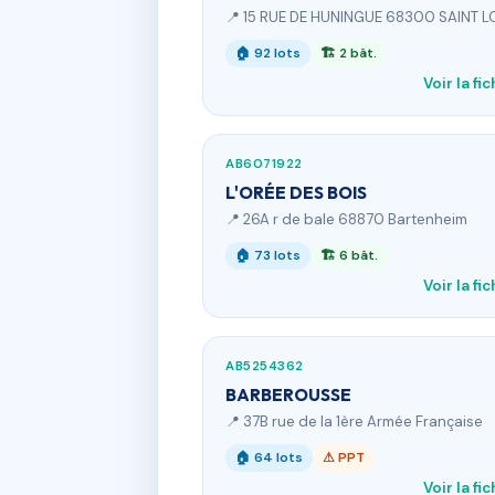
📍 15 RUE DE HUNINGUE 68300 SAINT L
🏠 92 lots
🏗 2 bât.
Voir la fi
AB6071922
L'ORÉE DES BOIS
📍 26A r de bale 68870 Bartenheim
🏠 73 lots
🏗 6 bât.
Voir la fi
AB5254362
BARBEROUSSE
📍 37B rue de la 1ère Armée Française
🏠 64 lots
⚠ PPT
Voir la fi