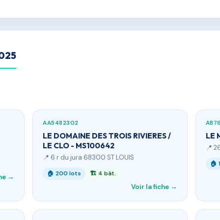
2025
AA5482302
AB7
LE DOMAINE DES TROIS RIVIERES /
LE 
LE CLO - MS100642
📍 2
📍 6 r du jura 68300 ST LOUIS
🏠 
🏠 200 lots
🏗 4 bât.
che →
Voir la fiche →