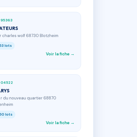
395363
ATEURS
 r charles wolf 68730 Blotzheim
53 lots
Voir la fiche →
904522
ARYS
8 r du nouveau quartier 68870
enheim
50 lots
Voir la fiche →