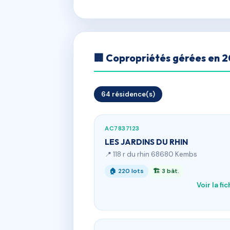
🏢 Copropriétés gérées en 
64 résidence(s)
AC7837123
LES JARDINS DU RHIN
📍 118 r du rhin 68680 Kembs
🏠 220 lots
🏗 3 bât.
Voir la fi