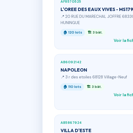
AF8570525
L'OREE DES EAUX VIVES - MS17
📍 20 RUE DU MARECHAL JOFFRE 6833
HUNINGUE
🏠 120 lots
🏗 3 bât.
Voir la fi
AB6092142
NAPOLEON
📍 3 r des etoiles 68128 Village-Neuf
🏠 110 lots
🏗 3 bât.
Voir la fi
AB5867924
VILLA D'ESTE