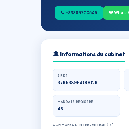
📞 +33389700545
💬 Whats
🏛
Informations du cabinet
SIRET
37953899400029
MANDATS REGISTRE
48
COMMUNES D'INTERVENTION (13)