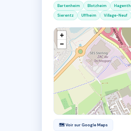
Bartenheim
Blotzheim
Hagentha
Sierentz
Uffheim
Village-Neuf
+
−
🗺 Voir sur Google Maps