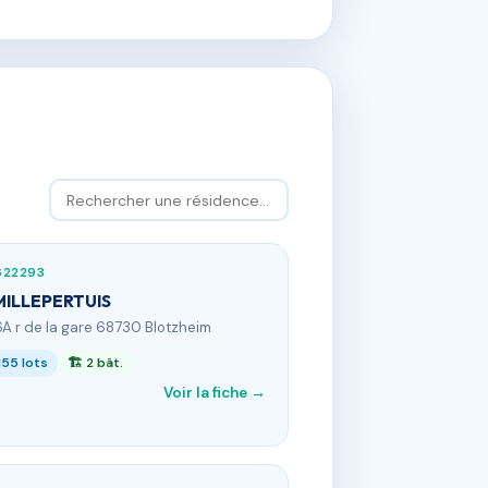
622293
MILLEPERTUIS
6A r de la gare 68730 Blotzheim
155 lots
🏗 2 bât.
Voir la fiche →