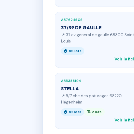
AB7624505
37/39 DE GAULLE
📍 37 av general de gaulle 68300 Sain
Louis
🏠 56 lots
Voir la fi
AB5388194
STELLA
📍 5/7 che des paturages 68220
Hégenheim
🏠 52 lots
🏗 2 bât.
Voir la fi