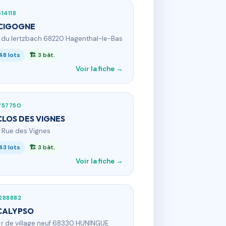
14118
 CIGOGNE
 r du lertzbach 68220 Hagenthal-le-Bas
48 lots
🏗 3 bât.
Voir la fiche →
757750
CLOS DES VIGNES
A Rue des Vignes
43 lots
🏗 3 bât.
Voir la fiche →
288882
CALYPSO
1 r de village neuf 68330 HUNINGUE