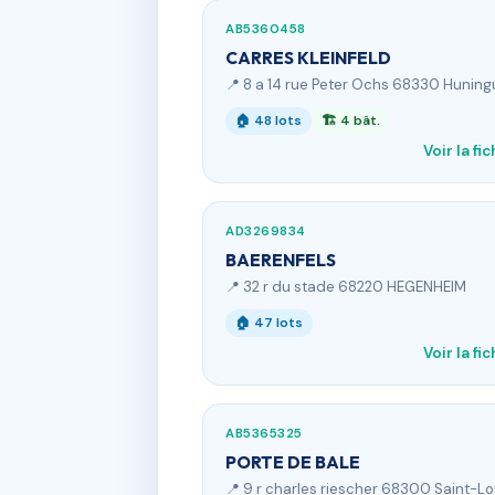
AB5360458
CARRES KLEINFELD
📍 8 a 14 rue Peter Ochs 68330 Huning
🏠 48 lots
🏗 4 bât.
Voir la fi
AD3269834
BAERENFELS
📍 32 r du stade 68220 HEGENHEIM
🏠 47 lots
Voir la fi
AB5365325
PORTE DE BALE
📍 9 r charles riescher 68300 Saint-Lo