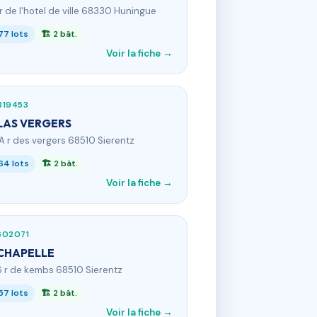
 r de l'hotel de ville 68330 Huningue
77 lots
🏗 2 bât.
Voir la fiche →
319453
LAS VERGERS
2A r des vergers 68510 Sierentz
64 lots
🏗 2 bât.
Voir la fiche →
602071
CHAPELLE
6 r de kembs 68510 Sierentz
57 lots
🏗 2 bât.
Voir la fiche →