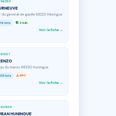
398250
URNEUVE
 r du general de gaulle 68220 Hésingue
114 lots
🏗 3 bât.
Voir la fiche →
261607
RENZO
 qu du maroc 68330 Huningue
103 lots
⚠ PPT
Voir la fiche →
964606
UBAN HUNINGUE