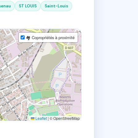
senau
ST LOUIS
Saint-Louis
🏘 Copropriétés à proximité
Leaflet
|
© OpenStreetMap